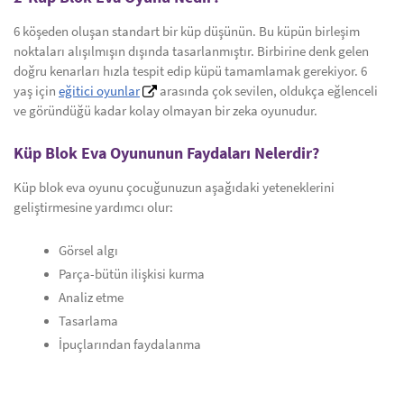
6 köşeden oluşan standart bir küp düşünün. Bu küpün birleşim
noktaları alışılmışın dışında tasarlanmıştır. Birbirine denk gelen
doğru kenarları hızla tespit edip küpü tamamlamak gerekiyor. 6
yaş için
eğitici oyunlar
arasında çok sevilen, oldukça eğlenceli
ve göründüğü kadar kolay olmayan bir zeka oyunudur.
Küp Blok Eva Oyununun Faydaları Nelerdir?
Küp blok eva oyunu çocuğunuzun aşağıdaki yeteneklerini
geliştirmesine yardımcı olur:
Görsel algı
Parça-bütün ilişkisi kurma
Analiz etme
Tasarlama
İpuçlarından faydalanma