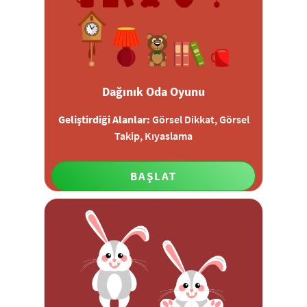
Dağınık Oda Oyunu
Geliştirdiği Alanlar:
Görsel Dikkat, Görsel
Takip, Kıyaslama
BAŞLAT