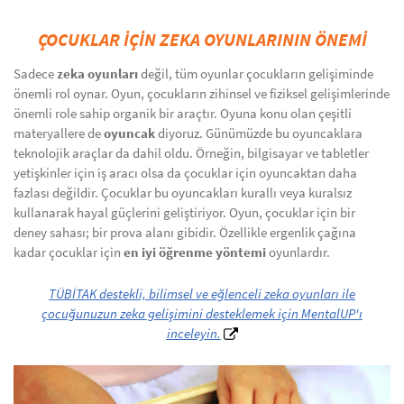
ÇOCUKLAR İÇİN ZEKA OYUNLARININ ÖNEMİ
Sadece
zeka oyunları
değil, tüm oyunlar çocukların gelişiminde
önemli rol oynar. Oyun, çocukların zihinsel ve fiziksel gelişimlerinde
önemli role sahip organik bir araçtır. Oyuna konu olan çeşitli
materyallere de
oyuncak
diyoruz. Günümüzde bu oyuncaklara
teknolojik araçlar da dahil oldu. Örneğin, bilgisayar ve tabletler
yetişkinler için iş aracı olsa da çocuklar için oyuncaktan daha
fazlası değildir. Çocuklar bu oyuncakları kurallı veya kuralsız
kullanarak hayal güçlerini geliştiriyor. Oyun, çocuklar için bir
deney sahası; bir prova alanı gibidir. Özellikle ergenlik çağına
kadar çocuklar için
en iyi öğrenme yöntemi
oyunlardır.
TÜBİTAK destekli, bilimsel ve eğlenceli zeka oyunları ile
çocuğunuzun zeka gelişimini desteklemek için MentalUP'ı
inceleyin.