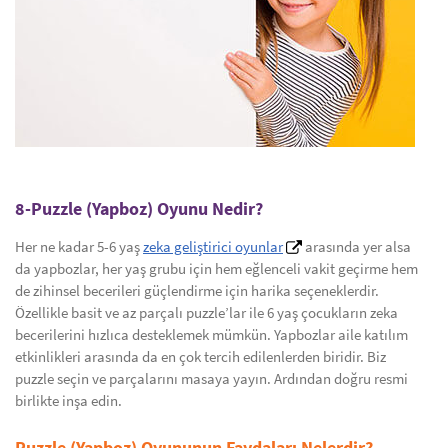
8-Puzzle (Yapboz) Oyunu Nedir?
Her ne kadar 5-6 yaş
zeka geliştirici oyunlar
arasında yer alsa
da yapbozlar, her yaş grubu için hem eğlenceli vakit geçirme hem
de zihinsel becerileri güçlendirme için harika seçeneklerdir.
Özellikle basit ve az parçalı puzzle’lar ile 6 yaş çocukların zeka
becerilerini hızlıca desteklemek mümkün. Yapbozlar aile katılım
etkinlikleri arasında da en çok tercih edilenlerden biridir. Biz
puzzle seçin ve parçalarını masaya yayın. Ardından doğru resmi
birlikte inşa edin.
Puzzle (Yapboz) Oyununun Faydaları Nelerdir?