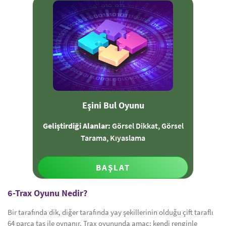
Eşini Bul Oyunu
Geliştirdiği Alanlar:
Görsel Dikkat, Görsel
Tarama, Kıyaslama
BAŞLAT
6-Trax Oyunu Nedir?
Bir tarafında dik, diğer tarafında yay şekillerinin olduğu çift taraflı
64 parça taş ile oynanır. Trax oyununda amaç: kendi renginle