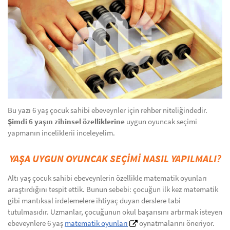
Bu yazı 6 yaş çocuk sahibi ebeveynler için rehber niteliğindedir.
Şimdi 6 yaşın zihinsel özelliklerine
uygun oyuncak seçimi
yapmanın inceliklerii inceleyelim.
YAŞA UYGUN OYUNCAK SEÇİMİ NASIL YAPILMALI?
Altı yaş çocuk sahibi ebeveynlerin özellikle matematik oyunları
araştırdığını tespit ettik. Bunun sebebi: çocuğun ilk kez matematik
gibi mantıksal irdelemelere ihtiyaç duyan derslere tabi
tutulmasıdır. Uzmanlar, çocuğunun okul başarısını artırmak isteyen
ebeveynlere 6 yaş
matematik oyunları
oynatmalarını öneriyor.