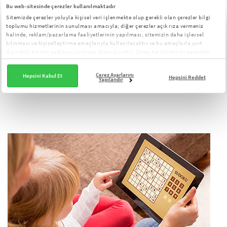
Bu web-sitesinde çerezler kullanılmaktadır
Sudoku Oyununun Faydaları Nelerdir?
Sitemizde çerezler yoluyla kişisel veri işlenmekte olup gerekli olan çerezler bilgi
toplumu hizmetlerinin sunulması amacıyla; diğer çerezler açık rıza vermeniz
halinde, reklam/pazarlama faaliyetlerinin yapılması, sitemizin daha işlevsel
Sudoku çözen çocuklarda şu becerilerin gelişimi gözlemlenir:
kılınması ve kişiselleştirme amaçlarıyla kullanılacaktır ve bu amaçlarla yurt
dışındaki hizmet sağlayıcılarımıza aktarılacaktır. Çerez tercihlerinizi panelden
yönetebilirsiniz:
Çerez Aydınlatma Metni
Analitik düşünme
Çerez Ayarlarını
Problem çözme
Hepsini Kabul Et
Hepsini Reddet
Yapılandır
Sayısal zeka
becerileri