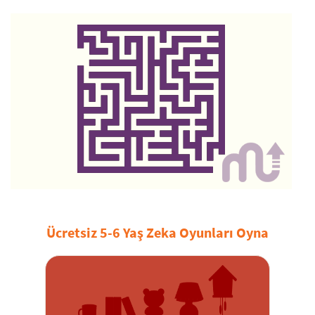
Ücretsiz 5-6 Yaş Zeka Oyunları Oyna