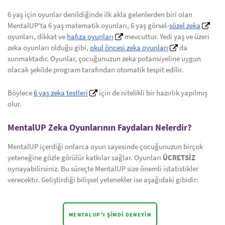
6 yaş için oyunlar denildiğinde ilk akla gelenlerden biri olan
MentalUP'ta 6 yaş matematik oyunları, 6 yaş görsel-
sözel zeka
oyunları, dikkat ve
hafıza oyunları
mevcuttur. Yedi yaş ve üzeri
zeka oyunları olduğu gibi,
okul öncesi zeka oyunları
da
sunmaktadır. Oyunlar, çocuğunuzun zeka potansiyeline uygun
olacak şekilde program tarafından otomatik tespit edilir.
Böylece
6 yaş zeka testleri
için de nitelikli bir hazırlık yapılmış
olur.
MentalUP Zeka Oyunlarının Faydaları Nelerdir?
MentalUP içerdiği onlarca oyun sayesinde çocuğunuzun birçok
yeteneğine gözle görülür katkılar sağlar. Oyunları
ÜCRETSİZ
oynayabilirsiniz. Bu süreçte MentalUP size önemli istatistikler
verecektir. Geliştirdiği bilişsel yetenekler ise aşağıdaki gibidir:
MENTALUP'I ŞIMDI DENEYIN