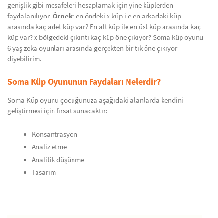
genişlik gibi mesafeleri hesaplamak için yine küplerden
faydalanılıyor.
Örnek
: en öndeki x küp ile en arkadaki küp
arasında kaç adet küp var? En alt küp ile en üst küp arasında kaç
küp var? x bölgedeki çıkıntı kaç küp öne çıkıyor? Soma küp oyunu
6 yaş zeka oyunları arasında gerçekten bir tık öne çıkıyor
diyebilirim.
Soma Küp Oyununun Faydaları Nelerdir?
Soma Küp oyunu çocuğunuza aşağıdaki alanlarda kendini
geliştirmesi için fırsat sunacaktır:
Konsantrasyon
Analiz etme
Analitik düşünme
Tasarım