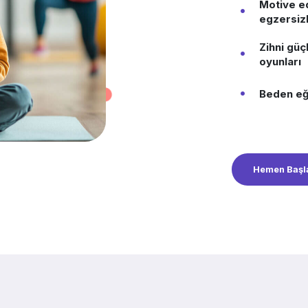
Motive ed
egzersizl
Zihni güç
oyunları
Beden eği
Hemen Başl