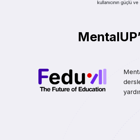
kullanıcının güçlü ve
MentalUP’
Menta
dersl
yardı