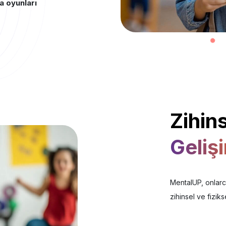
a oyunları
Zihins
Gelişi
MentalUP, onlarca
zihinsel ve fiziks