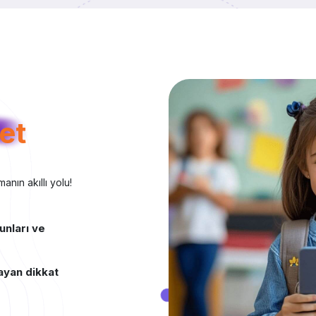
et
anın akıllı yolu!
unları ve
ayan dikkat