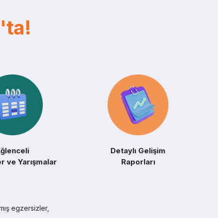
ta!
ğlenceli
Detaylı Gelişim
ler ve Yarışmalar
Raporları
lmış egzersizler,