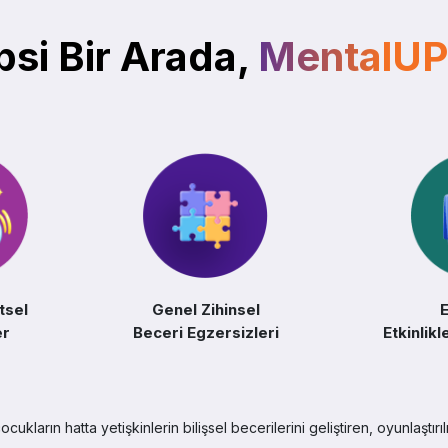
si Bir Arada,
MentalUP'
tsel
Genel Zihinsel
E
er
Beceri Egzersizleri
Etkinlik
ocukların hatta yetişkinlerin bilişsel becerilerini geliştiren, oyunlaştırı