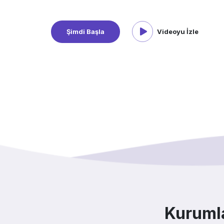
Videoyu İzle
Şimdi Başla
Kurumla