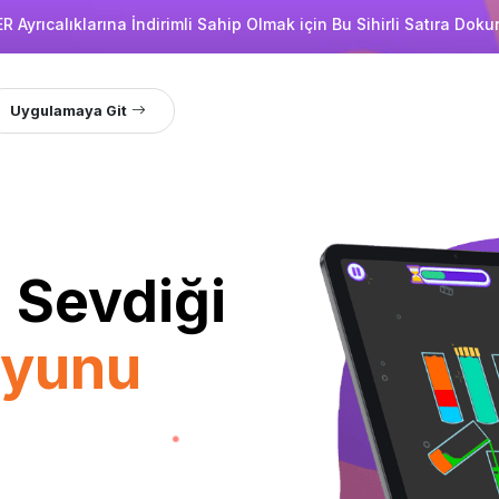
R Ayrıcalıklarına İndirimli Sahip Olmak için Bu Sihirli Satıra Doku
Uygulamaya Git
 Sevdiği
Oyunu