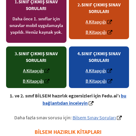
1.SINIF ÇIKMIŞ SINAV
2.SINIF ÇIKMIŞ SINAV
SORULARI
SORULARI
Daha önce 1. sınıflar için
A Kitapçığı
sınavlar mobil uygulamayla
yapıldı. Henüz kaynak yok.
B Kitapçığı
3.SINIF ÇIKMIŞ SINAV
4.SINIF ÇIKMIŞ SINAV
SORULARI
SORULARI
A Kitapçığı
A Kitapçığı
B Kitapçığı
B Kitapçığı
1. ve 2. sınıf BİLSEM hazırlık egzersizleri için Fedu.ai’ı
bu
bağlantıdan inceleyin
Daha fazla sınav sorusu için:
Bilsem Sınav Soruları
BİLSEM HAZIRLIK KİTAPLARI