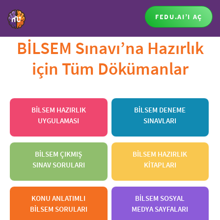
FEDU.AI’I AÇ
BİLSEM Sınavı’na Hazırlık
için Tüm Dökümanlar
BİLSEM HAZIRLIK
BİLSEM DENEME
UYGULAMASI
SINAVLARI
BİLSEM ÇIKMIŞ
BİLSEM HAZIRLIK
SINAV SORULARI
KİTAPLARI
KONU ANLATIMLI
BİLSEM SOSYAL
BİLSEM SORULARI
MEDYA SAYFALARI