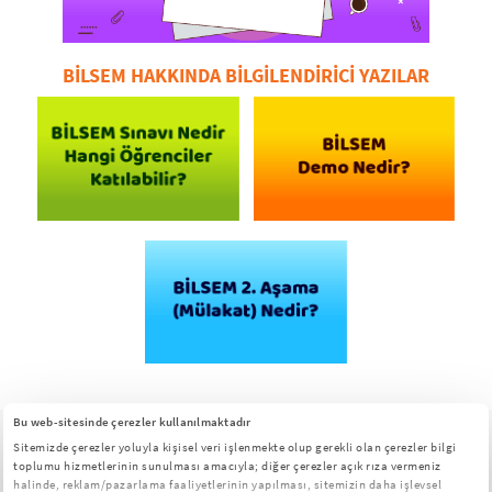
BİLSEM HAKKINDA BİLGİLENDİRİCİ YAZILAR
Bu web-sitesinde çerezler kullanılmaktadır
UCL
ve
YTÜ
onaylı.
TÜBİTAK
destekli.
Sitemizde çerezler yoluyla kişisel veri işlenmekte olup gerekli olan çerezler bilgi
toplumu hizmetlerinin sunulması amacıyla; diğer çerezler açık rıza vermeniz
Pedagojik Ürün
sertifikalı.
halinde, reklam/pazarlama faaliyetlerinin yapılması, sitemizin daha işlevsel