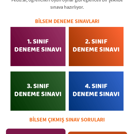
sınava hazırlıyor.
BİLSEM DENEME SINAVLARI
BİLSEM ÇIKMIŞ SINAV SORULARI