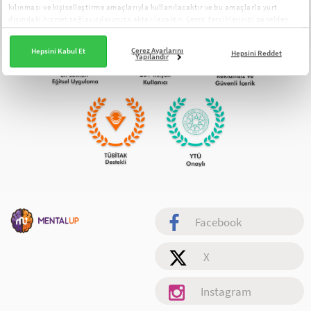
kılınması ve kişiselleştirme amaçlarıyla kullanılacaktır ve bu amaçlarla yurt
dışındaki hizmet sağlayıcılarımıza aktarılacaktır. Çerez tercihlerinizi panelden
yönetebilirsiniz:
Çerez Aydınlatma Metni
Çerez Ayarlarını
Hepsini Kabul Et
Hepsini Reddet
Yapılandır
Facebook
X
Instagram