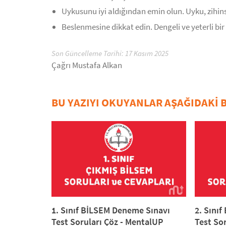
Uykusunu iyi aldığından emin olun. Uyku, zihinse
Beslenmesine dikkat edin. Dengeli ve yeterli bi
Son Güncelleme Tarihi: 17 Kasım 2025
Çağrı Mustafa Alkan
BU YAZIYI OKUYANLAR AŞAĞIDAKİ B
1. Sınıf BİLSEM Deneme Sınavı
2. Sını
Test Soruları Çöz - MentalUP
Test So