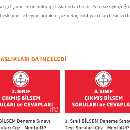
l gelişimin en önemli yapı taşlarından biridir. Yetersiz uyku, öğr
r beslenme ile beynin problem çözmek için ihtiyacı olan besinleri 
AŞLIKLARI DA İNCELEDİ
f BİLSEM Deneme Sınavı
3. Sınıf BİLSEM Deneme Sına
ruları Çöz - MentalUP
Test Soruları Çöz - MentalUP