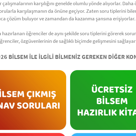
r çalışmalarının karşılığını genelde olumlu yönde alıyorlar. Daha
z sorularla karşılaşmanın da önüne geçiyor. Zaten soru tiplerini b
ızlıca çözüm buluyor ve zamandan da kazanma şansına erişiyorlar.
 hazırlanan öğrenciler de aynı şekilde soru tiplerini görerek sorun
n öğrenciler, özgüvenlerinin de sağlıklı biçimde gelişmesini sağl
026 BİLSEM İLE İLGİLİ BİLMENİZ GEREKEN DİĞER KON