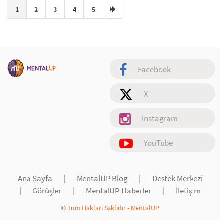
1
2
3
4
5
Facebook
X
Instagram
YouTube
Ana Sayfa
|
MentalUP Blog
|
Destek Merkezi
|
Görüşler
|
MentalUP Haberler
|
İletişim
© Tüm Hakları Saklıdır - MentalUP