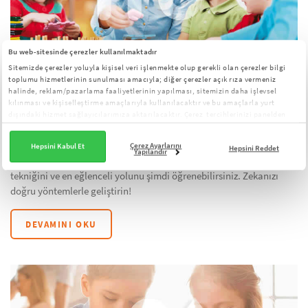
Bu web-sitesinde çerezler kullanılmaktadır
Sitemizde çerezler yoluyla kişisel veri işlenmekte olup gerekli olan çerezler bilgi
9 Ağustos 2016
Bünyamin Kapıcıoğlu
toplumu hizmetlerinin sunulması amacıyla; diğer çerezler açık rıza vermeniz
halinde, reklam/pazarlama faaliyetlerinin yapılması, sitemizin daha işlevsel
ZEKA NASIL GELİŞTİRİLİR? 8 KOLAY VE
kılınması ve kişiselleştirme amaçlarıyla kullanılacaktır ve bu amaçlarla yurt
BİLİMSEL YÖNTEM
dışındaki hizmet sağlayıcılarımıza aktarılacaktır. Çerez tercihlerinizi panelden
yönetebilirsiniz:
Çerez Aydınlatma Metni
Zeka Gelişimi
Çerez Ayarlarını
Hepsini Kabul Et
Hepsini Reddet
Yapılandır
Bebek, çocuk ve yetişkinler için zeka geliştirmenin 8 kolay ve kaliteli
tekniğini ve en eğlenceli yolunu şimdi öğrenebilirsiniz. Zekanızı
doğru yöntemlerle geliştirin!
DEVAMINI OKU