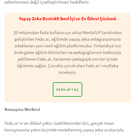
ezberlenmesi değil içselleştirilmesi hedeflenir.
Yapay Zeka Destekli Sınıf İçi ve Ev Ödevi Çözümü
20 milyondan fazla kullanıcıya sahip MentalUP tarafından
geliştirilen Fedu.ai, eğitimde yapay zeka entegrasyonuna
odaklanan yeni nesil eğitim platformudur. Finlandiya'nın
önde gelen eğitim bilimcileri ve pedagoglarının katkısıyla
şekillenen Fedu.ai, tamamen pedagojik sınırlar içinde
öğrenme sağlar. Çocukla çocuk olan Fedu.ai’ı mutlaka
inceleyin.
FEDU.AI’I AÇ
Konuşma Merkezi
Fedu.ai'ın en dikkat çekici özelliklerinden biri, gerçek insan
konuşmasına yakın biçimde modellenmiş yapay zeka avatarıyla