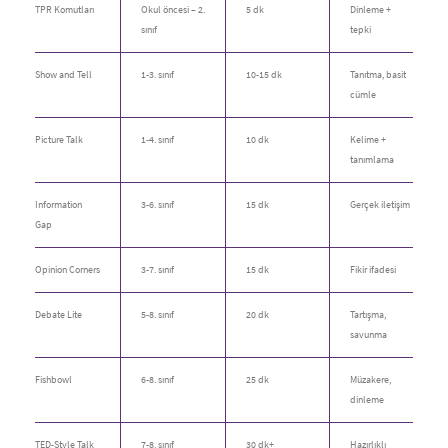
TPR Komutları
Okul öncesi – 2.
5 dk
Dinleme +
sınıf
tepki
Show and Tell
1-3. sınıf
10-15 dk
Tanıtma, basit
cümle
Picture Talk
1-4. sınıf
10 dk
Kelime +
tanımlama
Information
3-6. sınıf
15 dk
Gerçek iletişim
Gap
Opinion Corners
3-7. sınıf
15 dk
Fikir ifadesi
Debate Lite
5-8. sınıf
20 dk
Tartışma,
savunma
Fishbowl
6-8. sınıf
25 dk
Müzakere,
dinleme
TED-Style Talk
7-8. sınıf
30 dk+
Hazırlıklı