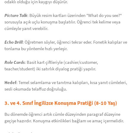
odaklı olduğu için kaygıyı düşürür.
Picture Talk
: Büyük resim kartları üzerinden "What do you see?"
sorusuyla açık uçlu konuşma başlatılır. Öğrenci tek kelime veya
cümleyle yanıt verebilir.
Echo Drill
: Öğretmen söyler, öğrenci tekrar eder. Fonetik kalıplar ve
tonlama bu yöntemle hızlı yerleşir.
Role Cards
: Basit kart çiftleriyle (cashier/customer,
teacher/student) iki satırlık diyalog pratiği yapılır.
Hedef
: Temel selamlama ve tanıtma kalıpları, kısa yanıt cümleleri,
sesli okumada telaffuz doğruluğu.
3. ve 4. Sınıf İngilizce Konuşma Pratiği (8-10 Yaş)
Bu dönemde öğrenci artık cümle düzeyinden paragraf düzeyine
geçişe hazırdır. Konuşma etkinlikleri bağlam ve amaç içermelidir.