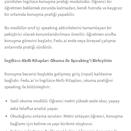
yürütülen İngilizce konuşma pratiği modülüdür. Öğrenci bir
öğretmen beklemek zorunda kalmadan, kendi hızında ve kaygısız
bir ortamda konuşma pratiği yapabilir.
Bu modülün sınıf içi speaking aktivitelerini tamamlayan bir
pekiştirici olarak konumlandırılması önerilir: öğretmen sınıfta
konuşma görevini başlatır, Fedu.ai evde veya bireysel çalışma
anlarında pratiği sürdürür.
İngilizce Akıllı Kitaplar: Okuma ile Speaking'i Birleştirin
Konuşma becerisi boşlukta gelişmez; giriş (input) kalitesine
bağlıdır. Fedu.ai'ın İngilizce Akıllı Kitapları, okuma pratiğini
speaking ile bütünleştirir:
Sesli okuma modülü: Öğrenci metni yüksek sesle okur, yapay
zeka telaffuz analizi yapar.
Okuduğunu anlama soruları: Metni anlayan öğrenci, konuşma
bağlamı için kelime ve yapı birikimi oluşturur.