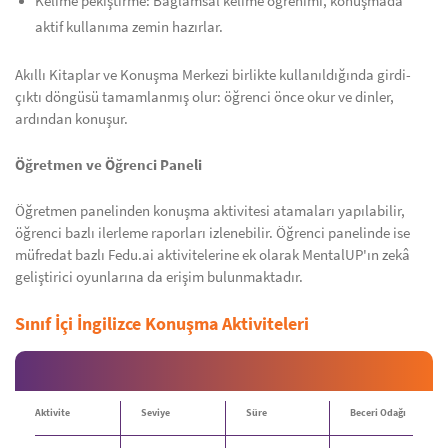
Kelime pekiştirme: Bağlamsal kelime öğrenimi, konuşmada
aktif kullanıma zemin hazırlar.
Akıllı Kitaplar ve Konuşma Merkezi birlikte kullanıldığında girdi-
çıktı döngüsü tamamlanmış olur: öğrenci önce okur ve dinler,
ardından konuşur.
Öğretmen ve Öğrenci Paneli
Öğretmen panelinden konuşma aktivitesi atamaları yapılabilir,
öğrenci bazlı ilerleme raporları izlenebilir. Öğrenci panelinde ise
müfredat bazlı Fedu.ai aktivitelerine ek olarak MentalUP'ın zekâ
geliştirici oyunlarına da erişim bulunmaktadır.
Sınıf İçi İngilizce Konuşma Aktiviteleri
Aktivite
Seviye
Süre
Beceri Odağı