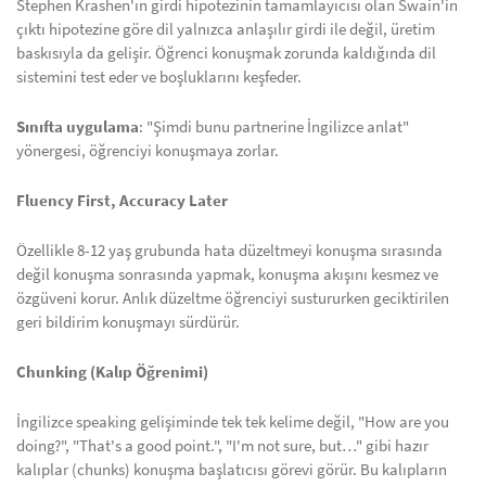
Stephen Krashen'ın girdi hipotezinin tamamlayıcısı olan Swain'in
çıktı hipotezine göre dil yalnızca anlaşılır girdi ile değil, üretim
baskısıyla da gelişir. Öğrenci konuşmak zorunda kaldığında dil
sistemini test eder ve boşluklarını keşfeder.
Sınıfta uygulama
: "Şimdi bunu partnerine İngilizce anlat"
yönergesi, öğrenciyi konuşmaya zorlar.
Fluency First, Accuracy Later
Özellikle 8-12 yaş grubunda hata düzeltmeyi konuşma sırasında
değil konuşma sonrasında yapmak, konuşma akışını kesmez ve
özgüveni korur. Anlık düzeltme öğrenciyi sustururken geciktirilen
geri bildirim konuşmayı sürdürür.
Chunking (Kalıp Öğrenimi)
İngilizce speaking gelişiminde tek tek kelime değil, "How are you
doing?", "That's a good point.", "I'm not sure, but…" gibi hazır
kalıplar (chunks) konuşma başlatıcısı görevi görür. Bu kalıpların