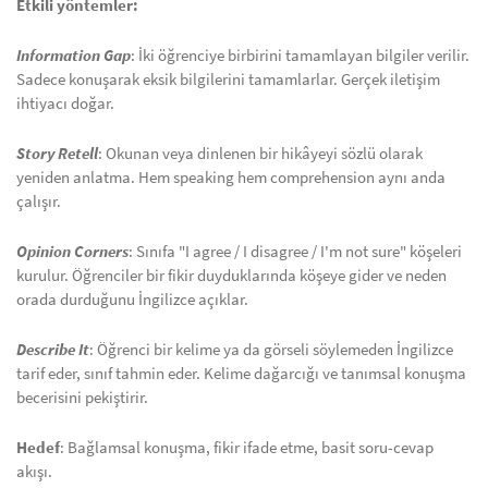
Etkili yöntemler:
Information Gap
: İki öğrenciye birbirini tamamlayan bilgiler verilir.
Sadece konuşarak eksik bilgilerini tamamlarlar. Gerçek iletişim
ihtiyacı doğar.
Story Retell
: Okunan veya dinlenen bir hikâyeyi sözlü olarak
yeniden anlatma. Hem speaking hem comprehension aynı anda
çalışır.
Opinion Corners
: Sınıfa "I agree / I disagree / I'm not sure" köşeleri
kurulur. Öğrenciler bir fikir duyduklarında köşeye gider ve neden
orada durduğunu İngilizce açıklar.
Describe It
: Öğrenci bir kelime ya da görseli söylemeden İngilizce
tarif eder, sınıf tahmin eder. Kelime dağarcığı ve tanımsal konuşma
becerisini pekiştirir.
Hedef
: Bağlamsal konuşma, fikir ifade etme, basit soru-cevap
akışı.