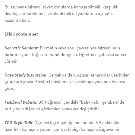
Bu seviyede öğrenci soyut konularda konuşabilmeli, karşılıklı
diyalog sürdürebilmeli ve akademik dil yapılarına aşinalık
kazanmalıdır.
Etkili yöntemler:
Socratic Seminar
: Bir metin veya soru çevresinde öğrencilerin
birbirine yönelttiği soru-yanıt döngüsü. Öğretmen yalnızca süreci
yönetir.
Case Study Discussion
: Gerçek ya da kurgusal senaryolar üzerinden
grup tartışması. Eleştirel düşünme ve speaking aynı anda devreye
girer.
Fishbowl Debate
: Dört öğrenci içerideki "balık kabı" çemberinde
tartışırken diğerleri gözlemler, sonra yer değiştirilir.
TED-Style Talk
: Öğrenci ilgi duyduğu bir konuda 3-5 dakikalık
hazırlıklı konuşma yapar. İçerik sahipliği konuşma özgüvenini