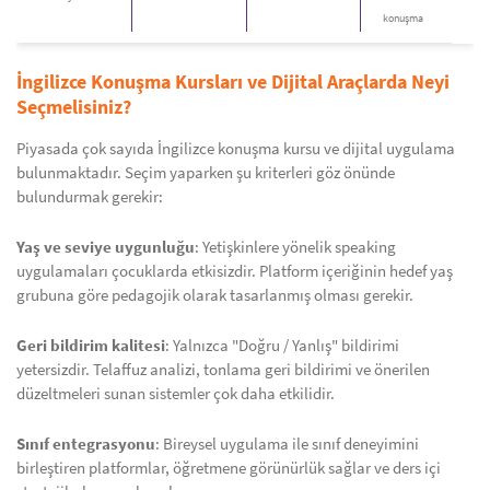
konuşma
İngilizce Konuşma Kursları ve Dijital Araçlarda Neyi
Seçmelisiniz?
Piyasada çok sayıda İngilizce konuşma kursu ve dijital uygulama
bulunmaktadır. Seçim yaparken şu kriterleri göz önünde
bulundurmak gerekir:
Yaş ve seviye uygunluğu
: Yetişkinlere yönelik speaking
uygulamaları çocuklarda etkisizdir. Platform içeriğinin hedef yaş
grubuna göre pedagojik olarak tasarlanmış olması gerekir.
Geri bildirim kalitesi
: Yalnızca "Doğru / Yanlış" bildirimi
yetersizdir. Telaffuz analizi, tonlama geri bildirimi ve önerilen
düzeltmeleri sunan sistemler çok daha etkilidir.
Sınıf entegrasyonu
: Bireysel uygulama ile sınıf deneyimini
birleştiren platformlar, öğretmene görünürlük sağlar ve ders içi