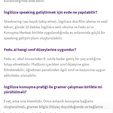
kullanıldığında elde edilir.
İngilizce speaking geliştirmek için evde ne yapılabilir?
Shadowing (ses kaydı takip etme), İngilizce dizi/film izleme ve sesli
tekrar, günde 10 dakika İngilizce sesli okuma ve Fedu.ai'ın
Konuşma Merkezi birlikte uygulandığında ev ortamında güçlü bir
speaking gelişim planı oluşturulabilir.
Fedu.ai hangi sınıf düzeylerine uygundur?
Fedu.ai, okul öncesinden 8. sınıfa kadar geniş bir yaş aralığına
hitap etmektedir. Platform içerikleri sınıf düzeyine göre
filtrelenebilir; öğretmen panelinden ilgili sınıf ve kazanıma uygun
aktiviteler atanabilir.
İngilizce konuşma pratiği ile gramer çalışması birlikte mi
yürütülmeli?
Evet, ama sıra önemlidir. Önce anlamlı konuşma bağlamı
oluşturulmalı, gramer bilgisi ihtiyaç duyulduğunda ve bağlama
otururken verilmelidir. Gramer önce konuşma sonra yaklaşımı,