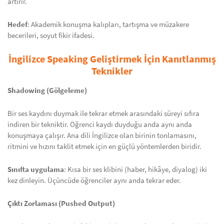
artırır.
Hedef
: Akademik konuşma kalıpları, tartışma ve müzakere
becerileri, soyut fikir ifadesi.
İngilizce Speaking Geliştirmek İçin Kanıtlanmış
Teknikler
Shadowing (Gölgeleme)
Bir ses kaydını duymak ile tekrar etmek arasındaki süreyi sıfıra
indiren bir tekniktir. Öğrenci kaydı duyduğu anda aynı anda
konuşmaya çalışır. Ana dili İngilizce olan birinin tonlamasını,
ritmini ve hızını taklit etmek için en güçlü yöntemlerden biridir.
Sınıfta uygulama
: Kısa bir ses klibini (haber, hikâye, diyalog) iki
kez dinleyin. Üçüncüde öğrenciler aynı anda tekrar eder.
Çıktı Zorlaması (Pushed Output)