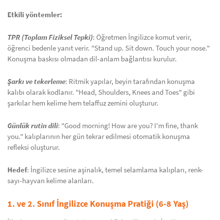
Etkili yöntemler:
TPR (Toplam Fiziksel Tepki)
: Öğretmen İngilizce komut verir,
öğrenci bedenle yanıt verir. "Stand up. Sit down. Touch your nose."
Konuşma baskısı olmadan dil-anlam bağlantısı kurulur.
Şarkı ve tekerleme
: Ritmik yapılar, beyin tarafından konuşma
kalıbı olarak kodlanır. "Head, Shoulders, Knees and Toes" gibi
şarkılar hem kelime hem telaffuz zemini oluşturur.
Günlük rutin dili
: "Good morning! How are you? I'm fine, thank
you." kalıplarının her gün tekrar edilmesi otomatik konuşma
refleksi oluşturur.
Hedef
: İngilizce sesine aşinalık, temel selamlama kalıpları, renk-
sayı-hayvan kelime alanları.
1. ve 2. Sınıf İngilizce Konuşma Pratiği (6-8 Yaş)