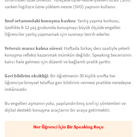
birbirinden uzak dillerdir. Türkçede özne-nesne-yüklem sırası (SOV)
varken İngilizce özne-yüklem-nesne (SVO) yapısını kullanır.
Sınıf ortamındaki konuşma baskısı
: Yanlış yapma korkusu,
özellikle 8-12 yaş grubunda konuşmayı büyük ölçüde engeller.
Öğrenciler yanlış yapmamak için susmayı tercih ederler.
Yetersiz maruz kalma süresi
: Haftada birkaç ders saatiyle yeterli
konuşma refleksi kazanmak mümkün değildir. Speaking becerisinin
kalıcı hale gelmesi için düzenli ve bağlamlı pratik şarttır.
Geri bildirim eksikliği
: Bir öğretmenin 30 kişilik sınıfta her
öğrenciye bireysel telaffuz geri bildirimi vermesi pratikte neredeyse
imkânsızdır.
Bu engelleri aşmanın yolu, yapılandırılmış sınıf içi yöntemleri ve
dijital destekli konuşma araçlarını bir araya getirmektir.
Her Öğrenci İçin Bir Speaking Koçu