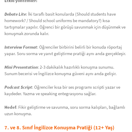
Etkili yöntemler:
Debate Lite
: İki taraflı basit konularda (Should students have
homework? / Should school uniforms be mandatory?) kısa
tartışmalar yapılır. Öğrenci bir görüşü savunmak için düşünmek ve
konuşmak zorunda kalır.
Interview Format
: Öğrenciler birbirini belirli bir konuda röportaj
yapar. Soru sorma ve yanıt geliştirme pratiği aynı anda gerçekleşir.
Mini Presentation
: 2-3 dakikalık hazırlıklı konuşma sunumu.
Sunum becerisi ve İngilizce konuşma güveni aynı anda gelişir.
Podcast Script
: Öğrenciler kısa bir ses programı scripti yazar ve
kaydeder. Yazma ve speaking entegrasyonu sağlar.
Hedef
: Fikir geliştirme ve savunma, soru sorma kalıpları, bağlamlı
uzun konuşma.
7. ve 8. Sınıf İngilizce Konuşma Pratiği (12+ Yaş)