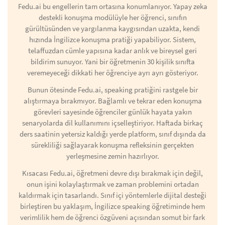
Fedu.ai bu engellerin tam ortasına konumlanıyor. Yapay zeka
destekli konuşma modülüyle her öğrenci, sınıfın
gürültüsünden ve yargılanma kaygısından uzakta, kendi
hızında İngilizce konuşma pratiği yapabiliyor. Sistem,
telaffuzdan cümle yapısına kadar anlık ve bireysel geri
bildirim sunuyor. Yani bir öğretmenin 30 kişilik sınıfta
veremeyeceği dikkati her öğrenciye ayrı ayrı gösteriyor.
Bunun ötesinde Fedu.ai, speaking pratiğini rastgele bir
alıştırmaya bırakmıyor. Bağlamlı ve tekrar eden konuşma
görevleri sayesinde öğrenciler günlük hayata yakın
senaryolarda dil kullanımını içselleştiriyor. Haftada birkaç
ders saatinin yetersiz kaldığı yerde platform, sınıf dışında da
sürekliliği sağlayarak konuşma refleksinin gerçekten
yerleşmesine zemin hazırlıyor.
Kısacası Fedu.ai, öğretmeni devre dışı bırakmak için değil,
onun işini kolaylaştırmak ve zaman problemini ortadan
kaldırmak için tasarlandı. Sınıf içi yöntemlerle dijital desteği
birleştiren bu yaklaşım, İngilizce speaking öğretiminde hem
verimlilik hem de öğrenci özgüveni açısından somut bir fark