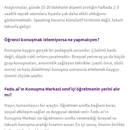
Araştırmalar, günde 15-20 dakikalık düzenli pratiğin haftada 2-3
saatlik seyrek seanslara kıyasla çok daha etkili olduğunu
göstermektedir. Speaking becerisi kümülatif birikimle değil, tutarlı
tekrarla gelişir.
Öğrenci konuşmak istemiyorsa ne yapmalıyım?
Konuşma kaygısı gerçek bir pedagojik sorundur. Çözümü baskı
değil, düşük riskli ortam yaratmaktır. Bireysel yerine eş ya da küçük
grup konuşmaları, anonimlik sağlayan teknikler (yazılı önce, sözlü
sonra) ve hata düzeltmeyi konuşma sonrasına ertelemek kaygıyı
önemli ölçüde azaltır.
Fedu.ai'ın Konuşma Merkezi sınıf içi öğretmenin yerini alır
mı?
Hayır; tamamlayıcı bir araçtır. Öğretmen sınıfta bağlam kurar,
sosyal etkileşim sağlar ve duygusal destek verir. Fedu.ai'ın
Konuşma Merkezi ise öğretmenin sınıfta veremediği bireysel ve
tekrarlı konuşma pratiği fırsatını sunar. En iyi sonuç ikisinin birlikte