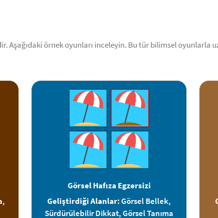
. Aşağıdaki örnek oyunları inceleyin. Bu tür bilimsel oyunlarla uza
Görsel Hafıza Egzersizi
a,
Geliştirdiği Alanlar:
Görsel Bellek,
Sürdürülebilir Dikkat, Görsel Tanıma