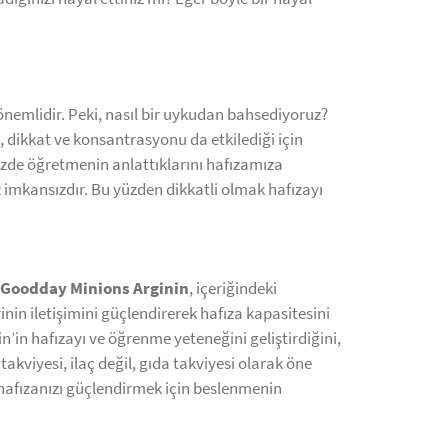
önemlidir. Peki, nasıl bir uykudan bahsediyoruz?
u, dikkat ve konsantrasyonu da etkilediği için
izde öğretmenin anlattıklarını hafızamıza
 imkansızdır. Bu yüzden dikkatli olmak hafızayı
Goodday Minions Arginin
, içeriğindeki
rinin iletişimini güçlendirerek hafıza kapasitesini
in’in hafızayı ve öğrenme yeteneğini geliştirdiğini,
kviyesi, ilaç değil, gıda takviyesi olarak öne
, hafızanızı güçlendirmek için beslenmenin