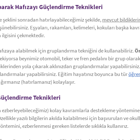
parak Hafızayı Güçlendirme Teknikleri
lme şeklini sonradan hatırlayabileceğimiz şekilde,
mevcut bildikleri
ünebilirsiniz. Eşyaları, rakamları, kelimeleri, kokuları başka kavr
 ilgisini çekmektedir.
hafızaya alabilmek için gruplandırma tekniğini de kullanabiliriz.
Ör
kiyorsa beynimiz otomobil, teker ve fren pedalını bir grup olarak k
liklerinden yola çıkarak aklınızdan gruplandırmalar yapabilirsiniz.
plandırmalar yapabilirsiniz. Eğitim hayatınız boyunca bu tür
öğren
çağırmanız (hatırlamanız) kolaylaşır.
üçlendirme Teknikleri
ya ezberleyebileceğimiz) kolay kavramlarla destekleme yöntemine
llikle yazılı bilgilerin akılda kalabilmesi için başvurulan ve okull
temini, ezberlenmesi gereken listelerde sıklıkla kullanırız.