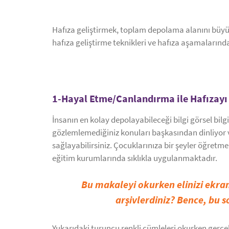
Hafıza geliştirmek, toplam depolama alanını büyütm
hafıza geliştirme teknikleri ve hafıza aşamalarınd
1-Hayal Etme/Canlandırma ile Hafızayı 
İnsanın en kolay depolayabileceği bilgi görsel bil
gözlemlemediğiniz konuları başkasından dinliyor 
sağlayabilirsiniz. Çocuklarınıza bir şeyler öğretm
eğitim kurumlarında sıklıkla uygulanmaktadır.
Bu makaleyi okurken elinizi ekran
arşivlerdiniz? Bence, bu 
Yukarıdaki turuncu renkli cümleleri okurken gerçekt