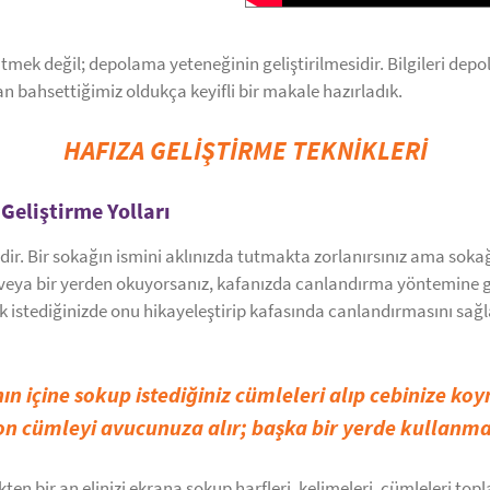
ek değil; depolama yeteneğinin geliştirilmesidir. Bilgileri depol
an bahsettiğimiz oldukça keyifli bir makale hazırladık.
HAFIZA GELİŞTİRME TEKNİKLERİ
Geliştirme Yolları
gidir. Bir sokağın ismini aklınızda tutmakta zorlanırsınız ama so
veya bir yerden okuyorsanız, kafanızda canlandırma yöntemine gi
ek istediğinizde onu hikayeleştirip kafasında canlandırmasını sağ
ın içine sokup istediğiniz cümleleri alıp cebinize ko
son cümleyi avucunuza alır; başka bir yerde kullanmak
en bir an elinizi ekrana sokup harfleri, kelimeleri, cümleleri topla