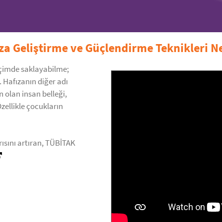
za Geliştirme ve Güçlendirme Teknikleri N
biçimde saklayabilme;
. Hafızanın diğer adı
n olan insan belleği,
Özellikle çocukların
rısını artıran, TÜBİTAK