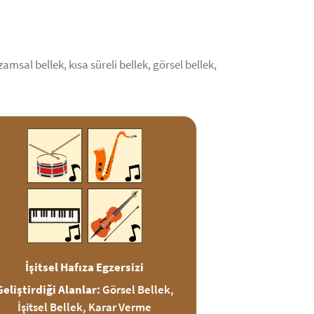
msal bellek, kısa süreli bellek, görsel bellek,
İşitsel Hafıza Egzersizi
Geliştirdiği Alanlar:
Görsel Bellek,
İşitsel Bellek, Karar Verme