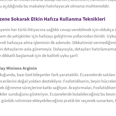
u açıldığında bu makaleyi hatırlayacak olmanız muhtemeldir.
zene Sokarak Etkin Hafıza Kullanma Teknikleri
yenin her türlü ihtiyacına sağlıklı cevap verebilmek için oldukça 
hem de yetişkinler için hafızayı geliştirme yollarından biridir. Uyk
reli hafızaya alma işleminin ilk adımıdır. Dikkatimizi vermediğim
 detaylarını asla göremeyiz. Dolayısıyla, detayları hatırlamamız
dikkatli başlamak için de kaliteli uyku şart!
day Minions Arginin
ğunda, bazı özel bileşenler fark yaratabilir. Eczanelerde satılan
becerilerini doğal yoldan destekliyor. Fosfatidilserin, beyin hücrele
rek öğrenme süreçlerine katkı sağlıyor. Araştırmalar, Fosfatidilser
iler sunduğunu gösteriyor. Eczanelerde bulabileceğiniz bu besin ta
a günlük rutininize ekleyebileceğiniz pratik bir seçenek sunarken