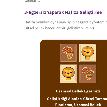
tahıllar…
3-Egzersiz Yaparak Hafıza Geliştirme
Hafıza oyunları oynamak, iyi bir egzersiz yöntemidir
işitsel bellek becerilerinizi geliştirebilirsiniz.
Uzamsal Bellek Egzersizi
Geliştirdiği Alanlar:
Görsel Taram
Planlama, Uzamsal Bellek