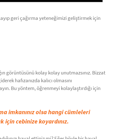
ayıp geri çağırma yeteneğimizi geliştirmek için
kağın görüntüsünü kolay kolay unutmazsınız. Bizzat
derek hafızanızda kalıcı olmasını
layın. Bu yöntem, öğrenmeyi kolaylaştırdığı için
yma imkanınız olsa hangi cümleleri
 için cebinize koyardınız.
dığınızı hayal ettiniz mi? Eğer böyle bir hayal