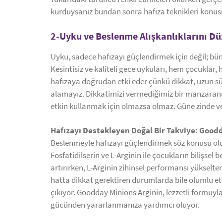
kurduysanız bundan sonra hafıza teknikleri konus
2-Uyku ve Beslenme Alışkanlıklarını Dü
Uyku, sadece hafızayı güçlendirmek için değil; bün
Kesintisiz ve kaliteli gece uykuları, hem çocuklar, 
hafızaya doğrudan etki eder çünkü dikkat, uzun sü
alamayız. Dikkatimizi vermediğimiz bir manzaranın
etkin kullanmak için olmazsa olmaz. Güne zinde ve 
Hafızayı Destekleyen Doğal Bir Takviye: Good
Beslenmeyle hafızayı güçlendirmek söz konusu oldu
Fosfatidilserin ve L-Arginin ile çocukların bilişsel 
artırırken, L-Arginin zihinsel performansı yükselte
hatta dikkat gerektiren durumlarda bile olumlu etk
çıkıyor. Goodday Minions Arginin, lezzetli formuyl
gücünden yararlanmanıza yardımcı oluyor.