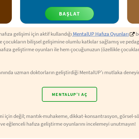
BAŞLAT
hafıza gelişimi için aktif kullandığı
MentalUP Hafıza Oyunları
be
ile çocukların bilişsel gelişimine olumlu katkılar sağlamış ve pedag
hafıza geliştirme oyunları ile hem çocuğunuzun (özellikle çocuklar
alanında uzman doktorların geliştirdiği MentalUP'ı mutlaka deneyi
MENTALUP’I AÇ
mi için değil; mantık-muhakeme, dikkat-konsantrasyon, görsel-sö
l ve eğlenceli hafıza geliştirme oyunlarını incelemeyi unutmayın!