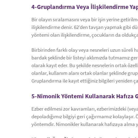
4-Gruplandırma Veya İlişkilendirme Ya
Bir olayın sıralamasını veya bir işin yerine getiri
ilişkilendirme denir. 62’den tavşan yapmak gibi düş
yöntemi olan ilişkilendirme, çocukların da oldukça
Birbirinden farklı olay veya nesneleri uzun süreli 
bardak şeklinde bir listeyi aklımızda tutmamız gere
olarak kayıt eder. Bu şekilde nesnelerin ortak özel
olanlar, kullanım alanı ortak olanlar şeklinde gru
Gruplandırma ile kayıt ettiğiniz bilgileri yeniden 
5-Nimonik Yöntemi Kullanarak Hafıza G
Ezber edilmesi zor kavramları, ezberimizdeki (ve
depoladığımız bilgiyi geri çağırmamız kolaylaşır. Öze
yöntemdir. Nimonikler kullanarak hafızaya alma yön