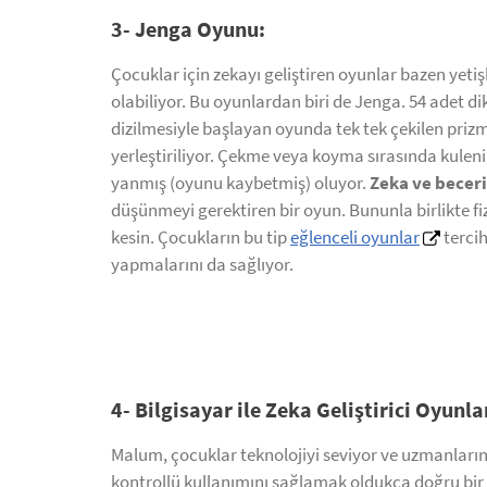
3- Jenga Oyunu:
Çocuklar için zekayı geliştiren oyunlar bazen yetiş
olabiliyor. Bu oyunlardan biri de Jenga. 54 adet d
dizilmesiyle başlayan oyunda tek tek çekilen priz
yerleştiriliyor. Çekme veya koyma sırasında kulen
yanmış (oyunu kaybetmiş) oluyor.
Zeka ve beceri
düşünmeyi gerektiren bir oyun. Bununla birlikte fiz
kesin. Çocukların bu tip
eğlenceli oyunlar
tercih
yapmalarını da sağlıyor.
4- Bilgisayar ile Zeka Geliştirici Oyunla
Malum, çocuklar teknolojiyi seviyor ve uzmanların
kontrollü kullanımını sağlamak oldukça doğru bir