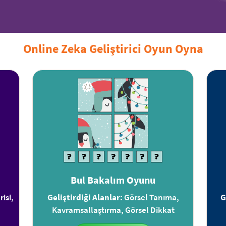
Online Zeka Geliştirici Oyun Oyna
Bul Bakalım Oyunu
isi,
Geliştirdiği Alanlar:
Görsel Tanıma,
G
Kavramsallaştırma, Görsel Dikkat