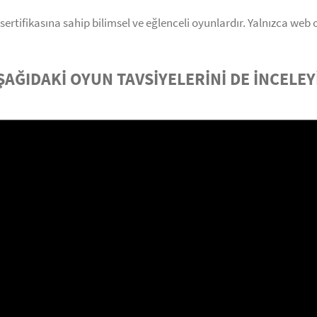
 sertifikasına sahip bilimsel ve eğlenceli oyunlardır. Yalnızca web 
ŞAĞIDAKİ OYUN TAVSİYELERİNİ DE İNCELEY