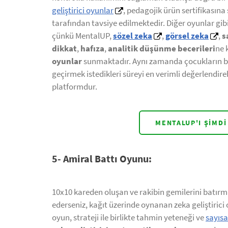
geliştirici oyunlar
, pedagojik ürün sertifikasına
tarafından tavsiye edilmektedir. Diğer oyunlar gib
çünkü MentalUP,
sözel zeka
,
görsel zeka
,
s
dikkat
,
hafıza
,
analitik düşünme becerileri
ne 
oyunlar
sunmaktadır. Aynı zamanda çocukların bil
geçirmek istedikleri süreyi en verimli değerlendire
platformdur.
MENTALUP'I ŞIMDI
5- Amiral Battı Oyunu:
10x10 kareden oluşan ve rakibin gemilerini batırm
ederseniz, kağıt üzerinde oynanan zeka geliştirici o
oyun, strateji ile birlikte tahmin yeteneği ve
sayısa