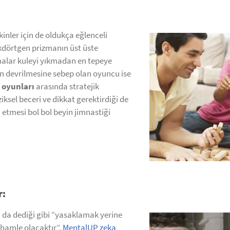
kinler için de oldukça eğlenceli
ikdörtgen prizmanın üst üste
malar kuleyi yıkmadan en tepeye
in devrilmesine sebep olan oyuncu ise
 oyunları
arasında stratejik
iksel beceri ve dikkat gerektirdiği de
 etmesi bol bol beyin jimnastiği
r:
 da dediği gibi “yasaklamak yerine
 hamle olacaktır”.
MentalUP zeka