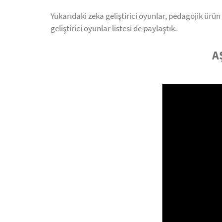
Yukarıdaki zeka geliştirici oyunlar, pedagojik ürün
geliştirici oyunlar listesi de paylaştık.
A