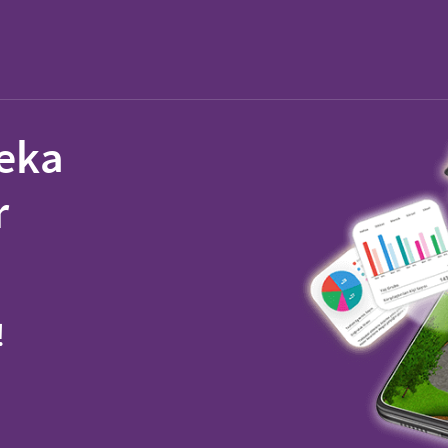
eka
r
!