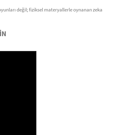
oyunları değil; fiziksel materyallerle oynanan zeka
İN