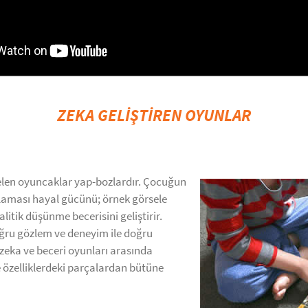
ZEKA GELİŞTİREN OYUNLAR
gelen oyuncaklar yap-bozlardır. Çocuğun
şlaması hayal gücünü; örnek görsele
itik düşünme becerisini geliştirir.
doğru gözlem ve deneyim ile doğru
zeka ve beceri oyunları arasında
ve özelliklerdeki parçalardan bütüne