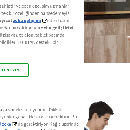
 sahiptir ve çocuk gelişim uzmanları
i tek bir özelliğinden bahsedemeyiz
ayısal
zeka gelişimi
nden tutun
kadar birçok konuda
zeka geliştirici
gisayar, telefon, tablet başında
bildikleri TÜBİTAK destekli bir
 DENEYIN
aya yönelik bir oyundur. Dikkat
yunlar genellikle strateji gerektirir. Bu
l zeka
da gerektiriyor. Kağıt üzerinde