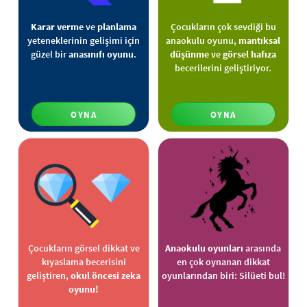
Karar verme
ve
planlama
Çocukların çok sevdiği bu
yeteneklerinin gelişimi için
anaokulu oyunu,
mantıksal
güzel bir
anasınıfı oyunu
.
düşünme
ve
görsel hafıza
becerilerini geliştiriyor.
OYNA
OYNA
Çocukların görsel dikkat ve
Anaokulu oyunları
arasında
kıyaslama becerisini
en çok oynanan dikkat
geliştiren,
okul öncesi zeka
oyunlarından biri: Silüeti bul!
oyunu!