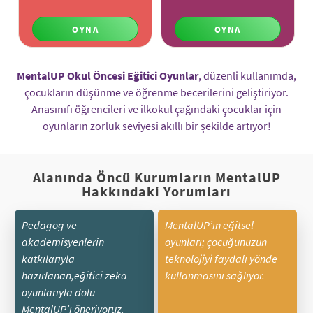
OYNA
OYNA
MentalUP Okul Öncesi Eğitici Oyunlar
, düzenli kullanımda,
çocukların düşünme ve öğrenme becerilerini geliştiriyor.
Anasınıfı öğrencileri ve ilkokul çağındaki çocuklar için
oyunların zorluk seviyesi akıllı bir şekilde artıyor!
Alanında Öncü Kurumların MentalUP
Hakkındaki Yorumları
Pedagog ve
MentalUP’ın eğitsel
akademisyenlerin
oyunları; çocuğunuzun
katkılarıyla
teknolojiyi faydalı yönde
hazırlanan,eğitici zeka
kullanmasını sağlıyor.
oyunlarıyla dolu
MentalUP’ı öneriyoruz.