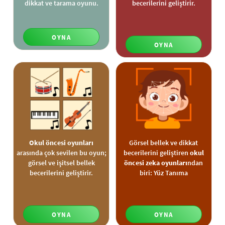
dikkat ve tarama oyunu.
becerilerini geliştirir.
OYNA
OYNA
Okul öncesi oyunları
Görsel bellek ve dikkat
arasında çok sevilen bu oyun;
becerilerini geliştiren
okul
görsel ve işitsel bellek
öncesi zeka oyunları
ndan
becerilerini geliştirir.
biri: Yüz Tanıma
OYNA
OYNA