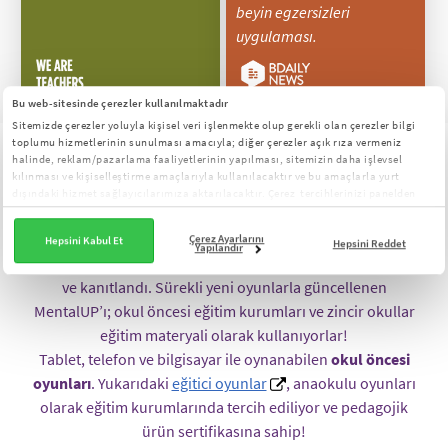
beyin egzersizleri
uygulaması.
Bu web-sitesinde çerezler kullanılmaktadır
Sitemizde çerezler yoluyla kişisel veri işlenmekte olup gerekli olan çerezler bilgi
toplumu hizmetlerinin sunulması amacıyla; diğer çerezler açık rıza vermeniz
Mentalup Okul Öncesi Eğitici Oyunlar
halinde, reklam/pazarlama faaliyetlerinin yapılması, sitemizin daha işlevsel
Neden Tercih Ediliyor?
kılınması ve kişiselleştirme amaçlarıyla kullanılacaktır ve bu amaçlarla yurt
dışındaki hizmet sağlayıcılarımıza aktarılacaktır. Çerez tercihlerinizi panelden
yönetebilirsiniz:
Çerez Aydınlatma Metni
Oyun geliştirme uzmanları, akademisyenler ve çocuk
gelişim uzmanları bir araya gelerek MentalUP’ı geliştirdi.
Çerez Ayarlarını
Hepsini Kabul Et
Hepsini Reddet
Yapılandır
MentalUP’ın çocuklar üzerinde olumlu etkileri incelendi
ve kanıtlandı. Sürekli yeni oyunlarla güncellenen
MentalUP’ı; okul öncesi eğitim kurumları ve zincir okullar
eğitim materyali olarak kullanıyorlar!
Tablet, telefon ve bilgisayar ile oynanabilen
okul öncesi
oyunları
. Yukarıdaki
eğitici oyunlar
, anaokulu oyunları
olarak eğitim kurumlarında tercih ediliyor ve pedagojik
ürün sertifikasına sahip!