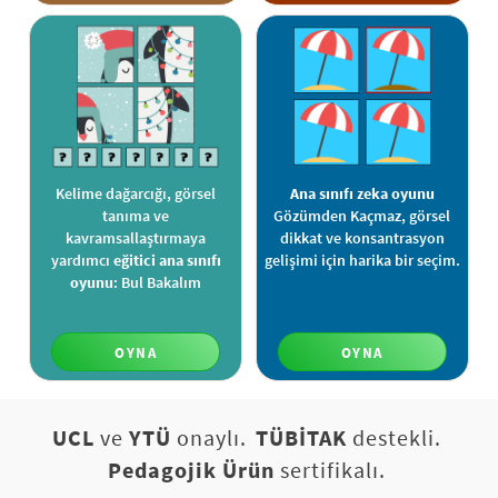
Kelime dağarcığı, görsel
Ana sınıfı zeka oyunu
tanıma ve
Gözümden Kaçmaz, görsel
kavramsallaştırmaya
dikkat ve konsantrasyon
yardımcı
eğitici ana sınıfı
gelişimi için harika bir seçim.
oyunu
: Bul Bakalım
OYNA
OYNA
UCL
ve
YTÜ
onaylı.
TÜBİTAK
destekli.
Pedagojik Ürün
sertifikalı.