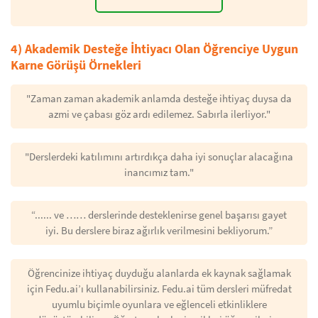
4) Akademik Desteğe İhtiyacı Olan Öğrenciye Uygun
Karne Görüşü Örnekleri
"Zaman zaman akademik anlamda desteğe ihtiyaç duysa da
azmi ve çabası göz ardı edilemez. Sabırla ilerliyor."
"Derslerdeki katılımını artırdıkça daha iyi sonuçlar alacağına
inancımız tam."
“...... ve …… derslerinde desteklenirse genel başarısı gayet
iyi. Bu derslere biraz ağırlık verilmesini bekliyorum.”
Öğrencinize ihtiyaç duyduğu alanlarda ek kaynak sağlamak
için Fedu.ai’ı kullanabilirsiniz. Fedu.ai tüm dersleri müfredat
uyumlu biçimle oyunlara ve eğlenceli etkinliklere