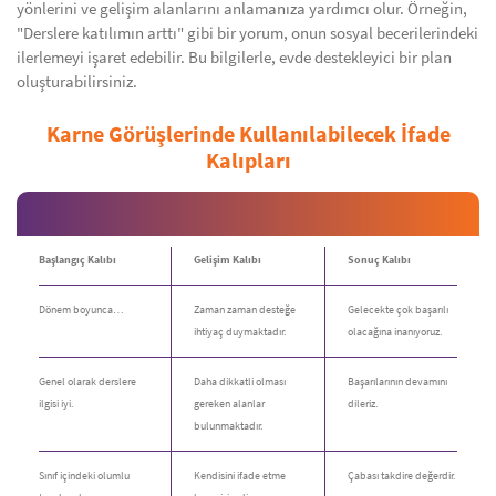
yönlerini ve gelişim alanlarını anlamanıza yardımcı olur. Örneğin,
"Derslere katılımın arttı" gibi bir yorum, onun sosyal becerilerindeki
ilerlemeyi işaret edebilir. Bu bilgilerle, evde destekleyici bir plan
oluşturabilirsiniz.
Karne Görüşlerinde Kullanılabilecek İfade
Kalıpları
Başlangıç Kalıbı
Gelişim Kalıbı
Sonuç Kalıbı
Dönem boyunca…
Zaman zaman desteğe
Gelecekte çok başarılı
ihtiyaç duymaktadır.
olacağına inanıyoruz.
Genel olarak derslere
Daha dikkatli olması
Başarılarının devamını
ilgisi iyi.
gereken alanlar
dileriz.
bulunmaktadır.
Sınıf içindeki olumlu
Kendisini ifade etme
Çabası takdire değerdir.