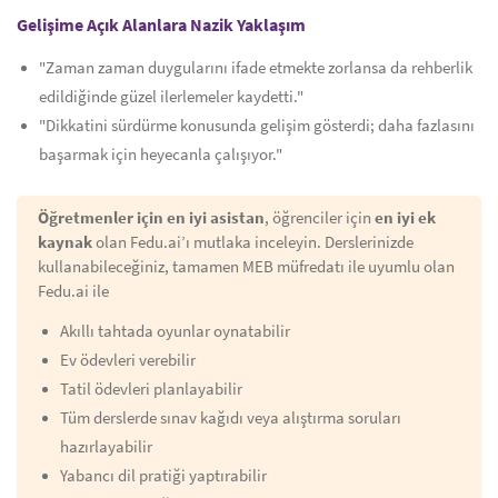
Gelişime Açık Alanlara Nazik Yaklaşım
"Zaman zaman duygularını ifade etmekte zorlansa da rehberlik
edildiğinde güzel ilerlemeler kaydetti."
"Dikkatini sürdürme konusunda gelişim gösterdi; daha fazlasını
başarmak için heyecanla çalışıyor."
Öğretmenler için en iyi asistan
, öğrenciler için
en iyi ek
kaynak
olan Fedu.ai’ı mutlaka inceleyin. Derslerinizde
kullanabileceğiniz, tamamen MEB müfredatı ile uyumlu olan
Fedu.ai ile
Akıllı tahtada oyunlar oynatabilir
Ev ödevleri verebilir
Tatil ödevleri planlayabilir
Tüm derslerde sınav kağıdı veya alıştırma soruları
hazırlayabilir
Yabancı dil pratiği yaptırabilir