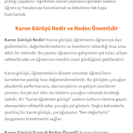
pratiği yapabilir. Öğretmen olarak yapmanız gereken sadece
öğrenciyi hesabınıza tanımlamak ve ödevlerini tek tuşla
hazırlamak.
Karne Görüşü Nedir ve Neden Önemlidir
Karne Görüşü Nedir?
Karne görüşü; öğretmenin öğrenciye dair
gözlemlerini, değerlendirmelerini ve önerilerini aktardığı kısa ama
etkili bir metindir. Bu yazılar öğrencinin gelişimine ışık tutar, aileye
rehberlik eder ve öğrencinin kendini nasıl gördüğünü şekillendirir.
Karne görüşü, öğretmenlerin dönem sonunda öğrencilerin
karnelerine yazdığı kısa değerlendirmelerdir. Bu görüşler, çocuğun
akademik performansını, davranışlarını ve gelişim alanlarını
yansıtır. Ancak asıl sihir, bu sözlerin çocuğun ruhunda bıraktığı
izdedir. Bir "karne öğretmen görüşü" sadece notların ötesine geçer;
ebeveynlere rehberlik eder, çocuğa yol gösterir. Doğru kelimelerle
yazılmış bir karne görüşü, çocuğunuzun "Ben değerliyim"
duygusunu hissetmesini sağlar.
Karne Görüşü Yazmak Neden Önemli?
Karne görüşleri,