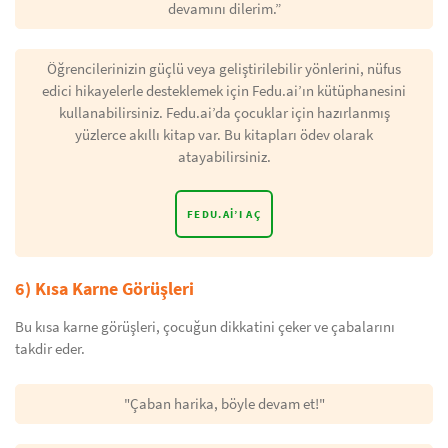
devamını dilerim.”
Öğrencilerinizin güçlü veya geliştirilebilir yönlerini, nüfus
edici hikayelerle desteklemek için Fedu.ai’ın kütüphanesini
kullanabilirsiniz. Fedu.ai’da çocuklar için hazırlanmış
yüzlerce akıllı kitap var. Bu kitapları ödev olarak
atayabilirsiniz.
FEDU.AI’I AÇ
6) Kısa Karne Görüşleri
Bu kısa karne görüşleri, çocuğun dikkatini çeker ve çabalarını
takdir eder.
"Çaban harika, böyle devam et!"