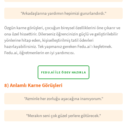
"Arkadaşlarına yardımın hepimizi gururlandırdı."
Özgün karne görüşleri, çocuğun bireysel özelliklerini öne çıkarır ve
ona özel hissettirir. Dilerseniz öğrencinizin güçlü ve geliştirilebilir
yönlerine hitap eden, kişiselleştirilmiş tatil ödevleri
hazırlayabilirsiniz. Tek yapmanız gereken Fedu.ai’ı keşfetmek.
Fedu.ai, öğretmenlerin en iyi yardımcısı.
FEDU.AI ILE ÖDEV HAZIRLA
8) Anlamlı Karne Görüşleri
"Azminle her zorluğu aşacağına inanıyorum."
"Merakın seni çok güzel yerlere götürecek."