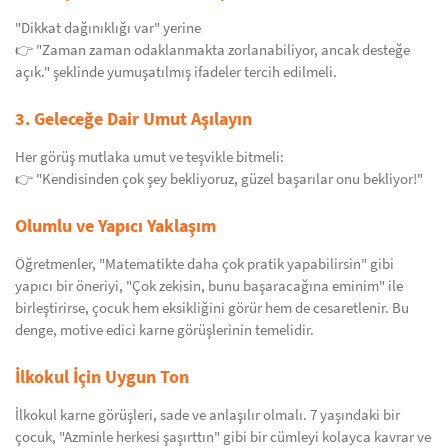
"Dikkat dağınıklığı var" yerine
👉 "Zaman zaman odaklanmakta zorlanabiliyor, ancak desteğe
açık." şeklinde yumuşatılmış ifadeler tercih edilmeli.
3. Geleceğe Dair Umut Aşılayın
Her görüş mutlaka umut ve teşvikle bitmeli:
👉 "Kendisinden çok şey bekliyoruz, güzel başarılar onu bekliyor!"
Olumlu ve Yapıcı Yaklaşım
Öğretmenler, "Matematikte daha çok pratik yapabilirsin" gibi
yapıcı bir öneriyi, "Çok zekisin, bunu başaracağına eminim" ile
birleştirirse, çocuk hem eksikliğini görür hem de cesaretlenir. Bu
denge, motive edici karne görüşlerinin temelidir.
İlkokul İçin Uygun Ton
İlkokul karne görüşleri, sade ve anlaşılır olmalı. 7 yaşındaki bir
çocuk, "Azminle herkesi şaşırttın" gibi bir cümleyi kolayca kavrar ve