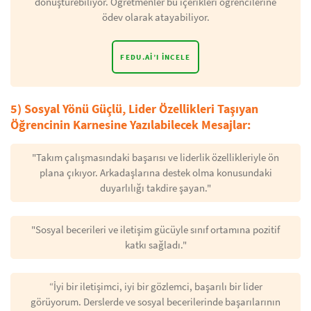
dönüştürebiliyor. Öğretmenler bu içerikleri öğrencilerine
ödev olarak atayabiliyor.
FEDU.AI’I İNCELE
5) Sosyal Yönü Güçlü, Lider Özellikleri Taşıyan
Öğrencinin Karnesine Yazılabilecek Mesajlar:
"Takım çalışmasındaki başarısı ve liderlik özellikleriyle ön
plana çıkıyor. Arkadaşlarına destek olma konusundaki
duyarlılığı takdire şayan."
"Sosyal becerileri ve iletişim gücüyle sınıf ortamına pozitif
katkı sağladı."
“İyi bir iletişimci, iyi bir gözlemci, başarılı bir lider
görüyorum. Derslerde ve sosyal becerilerinde başarılarının