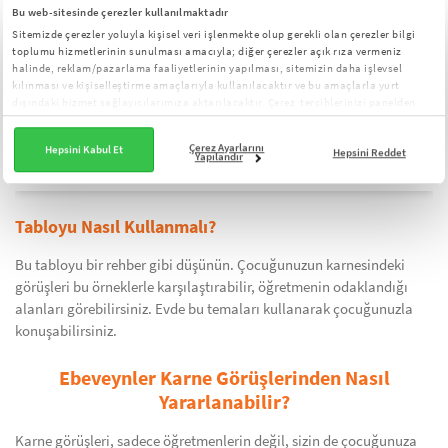
Bu web-sitesinde çerezler kullanılmaktadır
pratik seni yıldız yapar."
Sitemizde çerezler yoluyla kişisel veri işlenmekte olup gerekli olan çerezler bilgi
toplumu hizmetlerinin sunulması amacıyla; diğer çerezler açık rıza vermeniz
Çaba ve Azim
"Hatalardan
Motivasyonu artırmak
halinde, reklam/pazarlama faaliyetlerinin yapılması, sitemizin daha işlevsel
korkmaman büyük bir
kılınması ve kişiselleştirme amaçlarıyla kullanılacaktır ve bu amaçlarla yurt
dışındaki hizmet sağlayıcılarımıza aktarılacaktır. Çerez tercihlerinizi panelden
güç."
yönetebilirsiniz:
Çerez Aydınlatma Metni
Çerez Ayarlarını
Hepsini Kabul Et
Yaratıcılık
"Hikayelerin sınıfı
Özgünlüğü kutlamak
Hepsini Reddet
Yapılandır
renklendiriyor."
Tabloyu Nasıl Kullanmalı?
Bu tabloyu bir rehber gibi düşünün. Çocuğunuzun karnesindeki
görüşleri bu örneklerle karşılaştırabilir, öğretmenin odaklandığı
alanları görebilirsiniz. Evde bu temaları kullanarak çocuğunuzla
konuşabilirsiniz.
Ebeveynler Karne Görüşlerinden Nasıl
Yararlanabilir?
Karne görüşleri, sadece öğretmenlerin değil, sizin de çocuğunuza