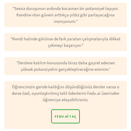
"Sessiz duruşunun ardında kocaman bir potansiyel taşıyor.
Kendine olan güveni arttıkça yıldız gibi parlayacağına
inanıyorum."
"Kendi halinde görünse de fark yaratan çalışmalarıyla dikkat
çekmeyi başarıyor."
“Derslere katılım konusunda biraz daha gayret edersen
yüksek potansiyelini gerçekleştireceğine eminim.”
Öğrencinizin geride kaldığını düşündüğünüz dersler varsa o
derse özel, oyunlaştırılmış tatil ödevlerini Fedu.ai üzerinden
öğrenciye atayabilirsiniz.
FEDU.AI’I AÇ