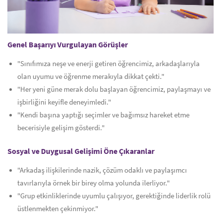
Genel Başarıyı Vurgulayan Görüşler
"Sınıfımıza neşe ve enerji getiren öğrencimiz, arkadaşlarıyla
olan uyumu ve öğrenme merakıyla dikkat çekti."
"Her yeni güne merak dolu başlayan öğrencimiz, paylaşmayı ve
işbirliğini keyifle deneyimledi."
"Kendi başına yaptığı seçimler ve bağımsız hareket etme
becerisiyle gelişim gösterdi."
Sosyal ve Duygusal Gelişimi Öne Çıkaranlar
"Arkadaş ilişkilerinde nazik, çözüm odaklı ve paylaşımcı
tavırlarıyla örnek bir birey olma yolunda ilerliyor."
"Grup etkinliklerinde uyumlu çalışıyor, gerektiğinde liderlik rolü
üstlenmekten çekinmiyor."