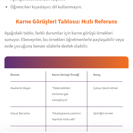
Öğrencileri kıyaslayıcı dil kullanmayın.
Karne Görüşleri Tablosu: Hızlı Referans
Aşağıdaki tablo, farklı durumlar için karne görüşü örnekleri
sunuyor. Ebeveynler, bu örnekleri öğretmenlerle paylaşabilir veya
evde çocuğuna benzer sözlerle destek olabilir.
Durum
Karne Görüşü Örneği
Amaç
Akademik Başarı
"Matematikteki
Çabayı takdir etmek
ilerlemen göz
kamaştırıyor."
Sosyal Beceriler
"Arkadaşlarına yardımın
İşbirliğini övmek
hepimizi mutlu etti."
Gelişim Alanı
"Okumada daha çok
Yapıcı rehberlik