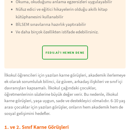
Okuma, okuduğunu anlama egzersizleri uygulayabilir
Nüfuz edici ve eğitici hikayelerin olduğu akıllı kitap
kütüphanesini kullanabilir
BİLSEM sınavlarına hazırlık yaptırabilir
Ve daha birçok özellikten istifade edebilirsiniz.
FEDU.AI’I HEMEN DENE
İlkokul öğrencileri için yazılan karne görüşleri, akademik ilerlemeye
ek olarak sorumluluk bilinci, öz güven, arkadaş ilişkileri ve sınıf içi
davranışları kapsamalı. İlkokul çağındaki çocuklar,
öğretmenlerinin sözlerine büyük değer verir. Bu nedenle, ilkokul
karne görüşleri, yaşa uygun, sade ve destekleyici olmalıdır. 6-10 yaş
arası çocuklar için yazılan görüşler, onların hem akademik hem de
sosyal gelişimini hedefler.
1. ve 2. Sınıf Karne Görüşleri