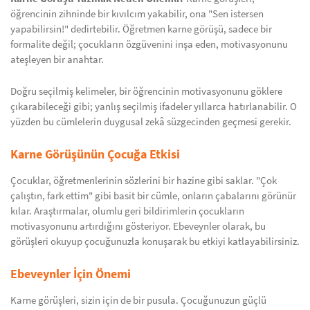
öğrencinin zihninde bir kıvılcım yakabilir, ona "Sen istersen
yapabilirsin!" dedirtebilir. Öğretmen karne görüşü, sadece bir
formalite değil; çocukların özgüvenini inşa eden, motivasyonunu
ateşleyen bir anahtar.
Doğru seçilmiş kelimeler, bir öğrencinin motivasyonunu göklere
çıkarabileceği gibi; yanlış seçilmiş ifadeler yıllarca hatırlanabilir. O
yüzden bu cümlelerin duygusal zekâ süzgecinden geçmesi gerekir.
Karne Görüşünün Çocuğa Etkisi
Çocuklar, öğretmenlerinin sözlerini bir hazine gibi saklar. "Çok
çalıştın, fark ettim" gibi basit bir cümle, onların çabalarını görünür
kılar. Araştırmalar, olumlu geri bildirimlerin çocukların
motivasyonunu artırdığını gösteriyor. Ebeveynler olarak, bu
görüşleri okuyup çocuğunuzla konuşarak bu etkiyi katlayabilirsiniz.
Ebeveynler İçin Önemi
Karne görüşleri, sizin için de bir pusula. Çocuğunuzun güçlü