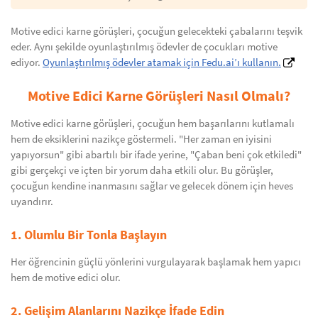
Motive edici karne görüşleri, çocuğun gelecekteki çabalarını teşvik
eder. Aynı şekilde oyunlaştırılmış ödevler de çocukları motive
ediyor.
Oyunlaştırılmış ödevler atamak için Fedu.ai’ı kullanın.
Motive Edici Karne Görüşleri Nasıl Olmalı?
Motive edici karne görüşleri, çocuğun hem başarılarını kutlamalı
hem de eksiklerini nazikçe göstermeli. "Her zaman en iyisini
yapıyorsun" gibi abartılı bir ifade yerine, "Çaban beni çok etkiledi"
gibi gerçekçi ve içten bir yorum daha etkili olur. Bu görüşler,
çocuğun kendine inanmasını sağlar ve gelecek dönem için heves
uyandırır.
1. Olumlu Bir Tonla Başlayın
Her öğrencinin güçlü yönlerini vurgulayarak başlamak hem yapıcı
hem de motive edici olur.
2. Gelişim Alanlarını Nazikçe İfade Edin