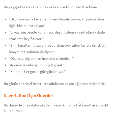
Bu yaş grubunda sade, sıcak ve teşvik edici dil tercih edilmeli.
"Okuma-yazma becerilerini keyifle geliştiriyor, kitaplara olan
ilgisi bizi mutlu ediyor."
"El yazısını özenle kullanıyor, düşüncelerini yazılı olarak ifade
etmekten keyif alıyor."
"Sınıf kurallarına saygılı ve yardımsever tutumlarıyla örnek bir
birey olma yolunda ilerliyor."
"Okumayı öğrenmen hepimizi sevindirdi."
"Arkadaşlarınla uyumun çok güzel."
"Kalemin her geçen gün güçleniyor."
Bu görüşler, temel becerilere odaklanır ve çocuğu cesaretlendirir.
3. ve 4. Sınıf İçin Öneriler
Bu düzeyde biraz daha akademik içerikli, ama hâlâ motive edici dil
kullanılmalı.