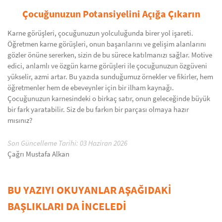
Çocuğunuzun Potansiyelini Açığa Çıkarın
Karne görüşleri, çocuğunuzun yolculuğunda birer yol işareti.
Öğretmen karne görüşleri, onun başarılarını ve gelişim alanlarını
gözler önüne sererken, sizin de bu sürece katılmanızı sağlar. Motive
edici, anlamlı ve özgün karne görüşleri ile çocuğunuzun özgüveni
yükselir, azmi artar. Bu yazıda sunduğumuz örnekler ve fikirler, hem
öğretmenler hem de ebeveynler için bir ilham kaynağı.
Çocuğunuzun karnesindeki o birkaç satır, onun geleceğinde büyük
bir fark yaratabilir. Siz de bu farkın bir parçası olmaya hazır
mısınız?
Son Güncelleme Tarihi: 03 Haziran 2026
Çağrı Mustafa Alkan
BU YAZIYI OKUYANLAR AŞAĞIDAKİ
BAŞLIKLARI DA İNCELEDİ