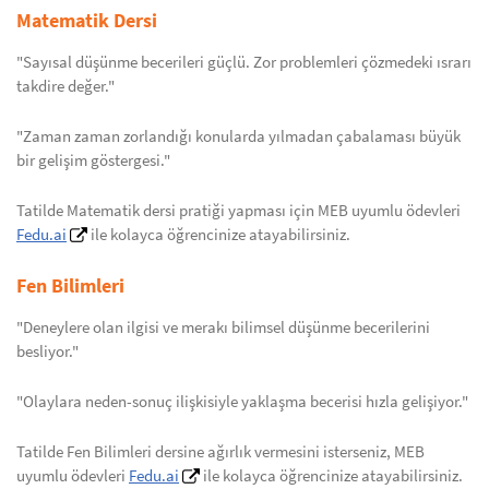
Matematik Dersi
"Sayısal düşünme becerileri güçlü. Zor problemleri çözmedeki ısrarı
takdire değer."
"Zaman zaman zorlandığı konularda yılmadan çabalaması büyük
bir gelişim göstergesi."
Tatilde Matematik dersi pratiği yapması için MEB uyumlu ödevleri
Fedu.ai
ile kolayca öğrencinize atayabilirsiniz.
Fen Bilimleri
"Deneylere olan ilgisi ve merakı bilimsel düşünme becerilerini
besliyor."
"Olaylara neden-sonuç ilişkisiyle yaklaşma becerisi hızla gelişiyor."
Tatilde Fen Bilimleri dersine ağırlık vermesini isterseniz, MEB
uyumlu ödevleri
Fedu.ai
ile kolayca öğrencinize atayabilirsiniz.