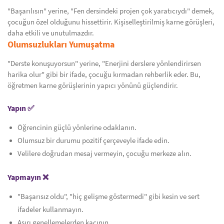
"Başarılısın" yerine, "Fen dersindeki projen çok yaratıcıydı" demek,
çocuğun özel olduğunu hissettirir. Kişiselleştirilmiş karne görüşleri,
daha etkili ve unutulmazdır.
Olumsuzlukları Yumuşatma
"Derste konuşuyorsun" yerine, "Enerjini derslere yönlendirirsen
harika olur" gibi bir ifade, çocuğu kırmadan rehberlik eder. Bu,
öğretmen karne görüşlerinin yapıcı yönünü güçlendirir.
Yapın ✅
Öğrencinin güçlü yönlerine odaklanın.
Olumsuz bir durumu pozitif çerçeveyle ifade edin.
Velilere doğrudan mesaj vermeyin, çocuğu merkeze alın.
Yapmayın ❌
"Başarısız oldu", "hiç gelişme göstermedi" gibi kesin ve sert
ifadeler kullanmayın.
Aşırı genellemelerden kaçının.