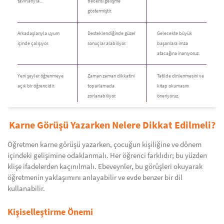
tavırlarıyla...
becerisi gelişme
göstermiştir.
Arkadaşlarıyla uyum
Desteklendiğinde güzel
Gelecekte büyük
içinde çalışıyor.
sonuçlar alabiliyor.
başarılara imza
atacağına inanıyoruz.
Yeni şeyler öğrenmeye
Zaman zaman dikkatini
Tatilde dinlenmesini ve
açık bir öğrencidir.
toparlamada
kitap okumasını
zorlanabiliyor.
öneriyoruz.
Karne Görüşü Yazarken Nelere Dikkat Edilmeli?
Öğretmen karne görüşü yazarken, çocuğun kişiliğine ve dönem
içindeki gelişimine odaklanmalı. Her öğrenci farklıdır; bu yüzden
klişe ifadelerden kaçınılmalı. Ebeveynler, bu görüşleri okuyarak
öğretmenin yaklaşımını anlayabilir ve evde benzer bir dil
kullanabilir.
Kişiselleştirme Önemi