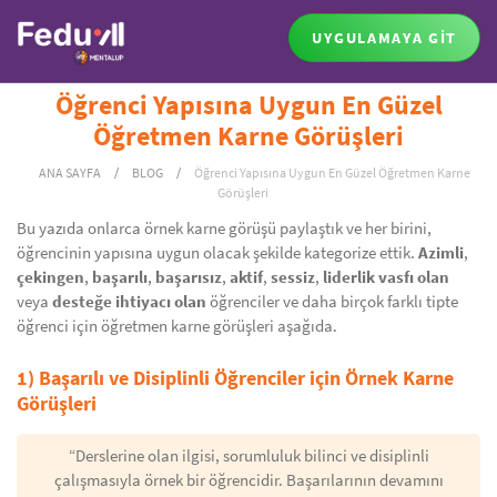
UYGULAMAYA GİT
Öğrenci Yapısına Uygun En Güzel
Öğretmen Karne Görüşleri
ANA SAYFA
/
BLOG
/
Öğrenci Yapısına Uygun En Güzel Öğretmen Karne
Görüşleri
Bu yazıda onlarca örnek karne görüşü paylaştık ve her birini,
öğrencinin yapısına uygun olacak şekilde kategorize ettik.
Azimli
,
çekingen
,
başarılı
,
başarısız
,
aktif
,
sessiz
,
liderlik vasfı olan
veya
desteğe ihtiyacı olan
öğrenciler ve daha birçok farklı tipte
öğrenci için öğretmen karne görüşleri aşağıda.
1) Başarılı ve Disiplinli Öğrenciler için Örnek Karne
Görüşleri
“Derslerine olan ilgisi, sorumluluk bilinci ve disiplinli
çalışmasıyla örnek bir öğrencidir. Başarılarının devamını