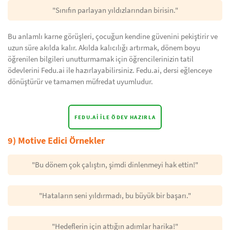
"Sınıfın parlayan yıldızlarından birisin."
Bu anlamlı karne görüşleri, çocuğun kendine güvenini pekiştirir ve
uzun süre akılda kalır. Akılda kalıcılığı artırmak, dönem boyu
öğrenilen bilgileri unutturmamak için öğrencilerinizin tatil
ödevlerini Fedu.ai ile hazırlayabilirsiniz. Fedu.ai, dersi eğlenceye
dönüştürür ve tamamen müfredat uyumludur.
FEDU.AI ILE ÖDEV HAZIRLA
9) Motive Edici Örnekler
"Bu dönem çok çalıştın, şimdi dinlenmeyi hak ettin!"
"Hataların seni yıldırmadı, bu büyük bir başarı."
"Hedeflerin için attığın adımlar harika!"