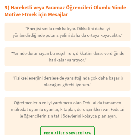
3) Hareketli veya Yaramaz Öğrencileri Olumlu Yönde
Motive Etmek için Mesajlar
"Enerjisi sınıfa renk katıyor. Dikkatini daha iyi
yönlendirdiğinde potansiyelini daha da ortaya koyacaktır."
"Yerinde duramayan bu neşeli ruh, dikkatini derse verdiğinde
harikalar yaratıyor."
“Fiziksel enerjini derslere de yansıttığında çok daha başarılı
olacağını görebiliyorum.”
Öğretmenlerin en iyi yardımcısı olan Fedu.ai’da tamamen
müfredat uyumlu oyunlar, kitaplar, ders içerikleri var. Fedu.ai
ile öğrencilerinizin tatil ödevlerini kolayca planlayın.
FEDU.AI ILE ÖDEVLERI ATA