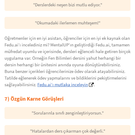
"Derslerdeki neşen bizi mutlu ediyor."
"Okumadaki ilerlemen muhteşem!"
Öğretmenler için en iyi asistan, öğrenciler için en iyi ek kaynak olan
Fedu.ai’ı incelediniz mi? MentalUP’ın geliştirdiği Fedu.ai, tamamen
müfredat uyumlu ve içerisinde, dersleri eğlenceli hale getiren birçok
uygulama var. Örneğin Fen Bilimleri dersini yahut herhangi bir
dersin herhangi bir ünitesini anında oyuna dönüştürebilirsiniz.
Buna benzer içerikleri öğrencilerinize ödev olarak atayabilirsiniz.
Tatilde eğlenerek ödev yapmalarını ve bildiklerini pekiştirmelerini
sağlayabilirsiniz.
Fedu.ai’ı mutlaka inceleyin
.
7) Özgün Karne Görüşleri
"Sorularınla sınıfı zenginleştiriyorsun."
"Hatalardan ders çıkarman çok değerli."