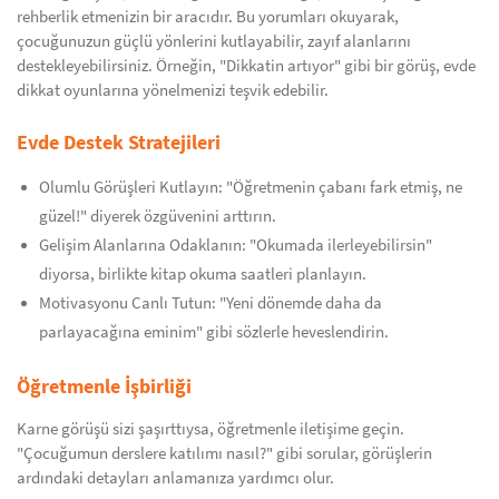
rehberlik etmenizin bir aracıdır. Bu yorumları okuyarak,
çocuğunuzun güçlü yönlerini kutlayabilir, zayıf alanlarını
destekleyebilirsiniz. Örneğin, "Dikkatin artıyor" gibi bir görüş, evde
dikkat oyunlarına yönelmenizi teşvik edebilir.
Evde Destek Stratejileri
Olumlu Görüşleri Kutlayın: "Öğretmenin çabanı fark etmiş, ne
güzel!" diyerek özgüvenini arttırın.
Gelişim Alanlarına Odaklanın: "Okumada ilerleyebilirsin"
diyorsa, birlikte kitap okuma saatleri planlayın.
Motivasyonu Canlı Tutun: "Yeni dönemde daha da
parlayacağına eminim" gibi sözlerle heveslendirin.
Öğretmenle İşbirliği
Karne görüşü sizi şaşırttıysa, öğretmenle iletişime geçin.
"Çocuğumun derslere katılımı nasıl?" gibi sorular, görüşlerin
ardındaki detayları anlamanıza yardımcı olur.