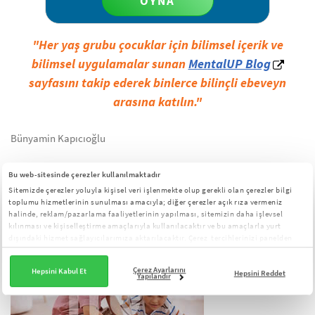
OYNA
"Her yaş grubu çocuklar için bilimsel içerik ve
bilimsel uygulamalar sunan
MentalUP Blog
sayfasını takip ederek binlerce bilinçli ebeveyn
arasına katılın."
Bünyamin Kapıcıoğlu
Bu web-sitesinde çerezler kullanılmaktadır
BU YAZIYI OKUYANLAR AŞAĞIDAKİ
Sitemizde çerezler yoluyla kişisel veri işlenmekte olup gerekli olan çerezler bilgi
toplumu hizmetlerinin sunulması amacıyla; diğer çerezler açık rıza vermeniz
BAŞLIKLARI DA İNCELEDİ
halinde, reklam/pazarlama faaliyetlerinin yapılması, sitemizin daha işlevsel
kılınması ve kişiselleştirme amaçlarıyla kullanılacaktır ve bu amaçlarla yurt
dışındaki hizmet sağlayıcılarımıza aktarılacaktır. Çerez tercihlerinizi panelden
yönetebilirsiniz:
Çerez Aydınlatma Metni
Çerez Ayarlarını
Hepsini Kabul Et
Hepsini Reddet
Yapılandır