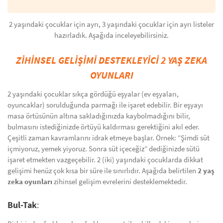
2 yaşındaki çocuklar için ayrı, 3 yaşındaki çocuklar için ayrı listeler
hazırladık. Aşağıda inceleyebilirsiniz.
ZİHİNSEL GELİŞİMİ DESTEKLEYİCİ 2 YAŞ ZEKA
OYUNLARI
2 yaşındaki çocuklar sıkça gördüğü eşyalar (ev eşyaları,
oyuncaklar) sorulduğunda parmağı ile işaret edebilir. Bir eşyayı
masa örtüsünün altına sakladığınızda kaybolmadığını bilir,
bulmasını istediğinizde örtüyü kaldırması gerektiğini akıl eder.
Çeşitli zaman kavramlarını idrak etmeye başlar. Örnek: “Şimdi süt
içmiyoruz, yemek yiyoruz. Sonra süt içeceğiz” dediğinizde sütü
işaret etmekten vazgeçebilir. 2 (iki) yaşındaki çocuklarda dikkat
gelişimi henüz çok kısa bir süre ile sınırlıdır. Aşağıda belirtilen
2 yaş
zeka oyunları
zihinsel gelişim evrelerini desteklemektedir.
Bul-Tak
: