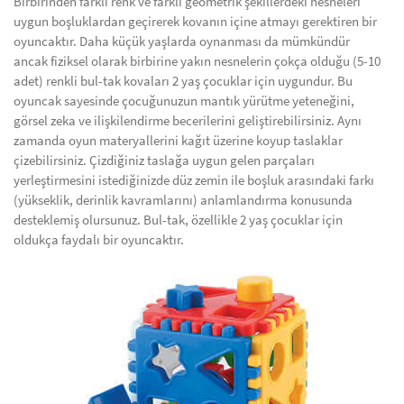
Birbirinden farklı renk ve farklı geometrik şekillerdeki nesneleri
uygun boşluklardan geçirerek kovanın içine atmayı gerektiren bir
oyuncaktır. Daha küçük yaşlarda oynanması da mümkündür
ancak fiziksel olarak birbirine yakın nesnelerin çokça olduğu (5-10
adet) renkli bul-tak kovaları 2 yaş çocuklar için uygundur. Bu
oyuncak sayesinde çocuğunuzun mantık yürütme yeteneğini,
görsel zeka ve ilişkilendirme becerilerini geliştirebilirsiniz. Aynı
zamanda oyun materyallerini kağıt üzerine koyup taslaklar
çizebilirsiniz. Çizdiğiniz taslağa uygun gelen parçaları
yerleştirmesini istediğinizde düz zemin ile boşluk arasındaki farkı
(yükseklik, derinlik kavramlarını) anlamlandırma konusunda
desteklemiş olursunuz. Bul-tak, özellikle 2 yaş çocuklar için
oldukça faydalı bir oyuncaktır.