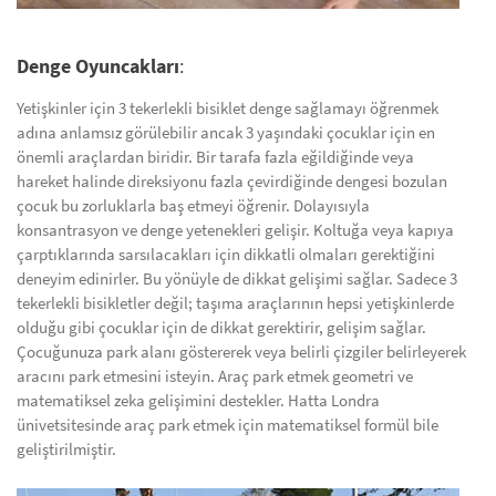
Denge Oyuncakları
:
Yetişkinler için 3 tekerlekli bisiklet denge sağlamayı öğrenmek
adına anlamsız görülebilir ancak 3 yaşındaki çocuklar için en
önemli araçlardan biridir. Bir tarafa fazla eğildiğinde veya
hareket halinde direksiyonu fazla çevirdiğinde dengesi bozulan
çocuk bu zorluklarla baş etmeyi öğrenir. Dolayısıyla
konsantrasyon ve denge yetenekleri gelişir. Koltuğa veya kapıya
çarptıklarında sarsılacakları için dikkatli olmaları gerektiğini
deneyim edinirler. Bu yönüyle de dikkat gelişimi sağlar. Sadece 3
tekerlekli bisikletler değil; taşıma araçlarının hepsi yetişkinlerde
olduğu gibi çocuklar için de dikkat gerektirir, gelişim sağlar.
Çocuğunuza park alanı göstererek veya belirli çizgiler belirleyerek
aracını park etmesini isteyin. Araç park etmek geometri ve
matematiksel zeka gelişimini destekler. Hatta Londra
ünivetsitesinde araç park etmek için matematiksel formül bile
geliştirilmiştir.