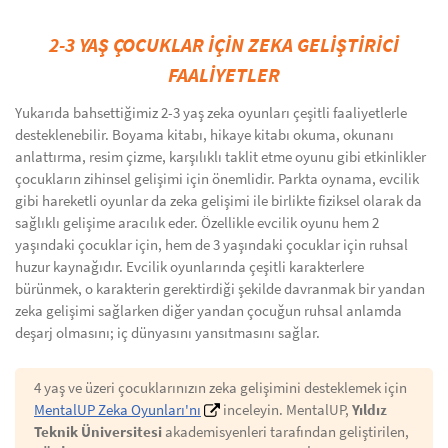
2-3 YAŞ ÇOCUKLAR İÇİN ZEKA GELİŞTİRİCİ
FAALİYETLER
Yukarıda bahsettiğimiz 2-3 yaş zeka oyunları çeşitli faaliyetlerle
desteklenebilir. Boyama kitabı, hikaye kitabı okuma, okunanı
anlattırma, resim çizme, karşılıklı taklit etme oyunu gibi etkinlikler
çocukların zihinsel gelişimi için önemlidir. Parkta oynama, evcilik
gibi hareketli oyunlar da zeka gelişimi ile birlikte fiziksel olarak da
sağlıklı gelişime aracılık eder. Özellikle evcilik oyunu hem 2
yaşındaki çocuklar için, hem de 3 yaşındaki çocuklar için ruhsal
huzur kaynağıdır. Evcilik oyunlarında çeşitli karakterlere
bürünmek, o karakterin gerektirdiği şekilde davranmak bir yandan
zeka gelişimi sağlarken diğer yandan çocuğun ruhsal anlamda
deşarj olmasını; iç dünyasını yansıtmasını sağlar.
4 yaş ve üzeri çocuklarınızın zeka gelişimini desteklemek için
MentalUP Zeka Oyunları'nı
inceleyin. MentalUP,
Yıldız
Teknik Üniversitesi
akademisyenleri tarafından geliştirilen,