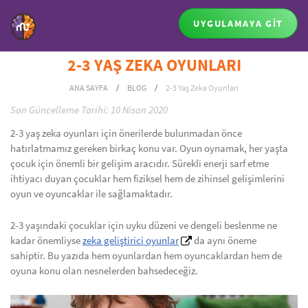
UYGULAMAYA GİT
2-3 YAŞ ZEKA OYUNLARI
ANA SAYFA
/
BLOG
/
2-3 Yaş Zeka Oyunları
Son Güncelleme Tarihi: 10 Nisan 2020
2-3 yaş zeka oyunları için önerilerde bulunmadan önce
hatırlatmamız gereken birkaç konu var. Oyun oynamak, her yaşta
çocuk için önemli bir gelişim aracıdır. Sürekli enerji sarf etme
ihtiyacı duyan çocuklar hem fiziksel hem de zihinsel gelişimlerini
oyun ve oyuncaklar ile sağlamaktadır.
2-3 yaşındaki çocuklar için uyku düzeni ve dengeli beslenme ne
kadar önemliyse
zeka geliştirici oyunlar
da aynı öneme
sahiptir. Bu yazıda hem oyunlardan hem oyuncaklardan hem de
oyuna konu olan nesnelerden bahsedeceğiz.