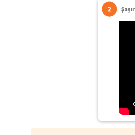
2
Şaşır