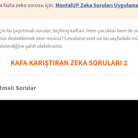
 fazla zeka sorusu için:
MentalUP Zeka Soruları Uygulama
 için bu şaşırtmalı sorular, biçilmiş kaftan. Hem çocuklar hem de ye
inizi desteklemek ister misiniz? Cevabınız evet ise bu sayfadaki mü
österdiğine şahit olabilirsiniz.
KAFA KARIŞTIRAN ZEKA SORULARI 2
tmalı Sorular