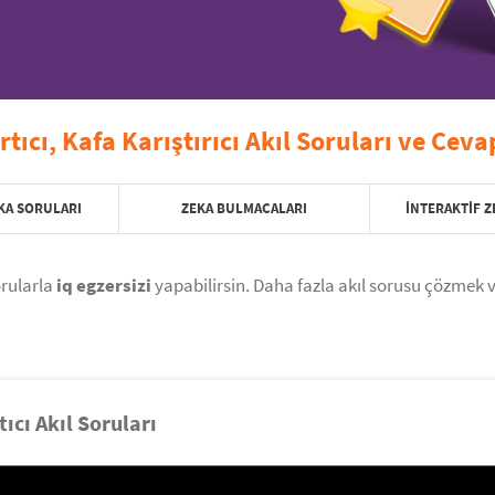
rtıcı, Kafa Karıştırıcı Akıl Soruları ve Ceva
KA SORULARI
ZEKA BULMACALARI
İNTERAKTIF Z
orularla
iq egzersizi
yapabilirsin. Daha fazla akıl sorusu çözmek v
tıcı Akıl Soruları