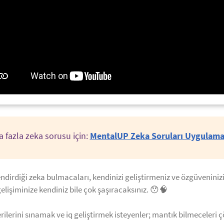
 fazla zeka sorusu için:
MentalUP Zeka Soruları Uygulama
endirdiği zeka bulmacaları, kendinizi geliştirmeniz ve özgüveninizi
elişiminize kendiniz bile çok şaşıracaksınız. 😯🧠
ilerini sınamak ve iq geliştirmek isteyenler; mantık bilmeceleri ç