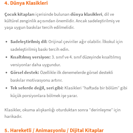
4. Dünya Klasikleri
Çocuk kitapları
içerisinde bulunan
dünya klasikleri
, dil ve
kültürel zenginlik açısından önemlidir. Ancak sadeleştirilmiş ve
yaşa uygun baskılar tercih edilmelidir.
Sadeleştirilmiş dil:
Orijinal çeviriler ağır olabilir. İlkokul için
sadeleştirilmiş baskı tercih edin.
Kısaltılmış versiyon:
3. sınıf ve 4. sınıf düzeyinde kısaltılmış
versiyonlar daha uygundur.
Görsel destek:
Özellikle ilk denemelerde görsel destekli
baskılar motivasyonu artırır.
Tek seferde değil, seri gibi:
Klasikleri “haftada bir bölüm” gibi
küçük porsiyonlara bölmek işe yarar.
Klasikler, okuma alışkanlığı oturduktan sonra “derinleşme” için
harikadır.
5. Hareketli / Animasyonlu / Dijital Kitaplar