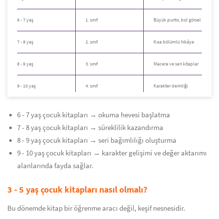
6 - 7 yaş
1. sınıf
Büyük punto, bol görsel
7 - 8 yaş
2. sınıf
Kısa bölümlü hikâye
8 - 9 yaş
3. sınıf
Macera ve seri kitaplar
9 - 10 yaş
4. sınıf
Karakter derinliği
6 - 7 yaş çocuk kitapları → okuma hevesi başlatma
7 - 8 yaş çocuk kitapları → süreklilik kazandırma
8 - 9 yaş çocuk kitapları → seri bağımlılığı oluşturma
9 - 10 yaş çocuk kitapları → karakter gelişimi ve değer aktarımı
alanlarında fayda sağlar.
3 - 5 yaş çocuk kitapları nasıl olmalı?
Bu dönemde kitap bir öğrenme aracı değil, keşif nesnesidir.