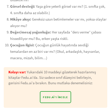
didaktik mi?
Görsel desteği:
Yaşa göre yeterli görsel var mı? (1. sınıfta çok,
4. sınıfta daha az olabilir.)
Hikâye akışı:
Gereksiz uzun betimlemeler var mı, yoksa olaylar
akıyor mu?
Değer/mesaj yoğunluğu:
Her sayfada “ders verme” çabası
hissediliyor mu? Bu, erken yaşta riskli.
Çocuğun ilgisi:
Çocuğun günlük hayatında sevdiği
temalardan en az biri var mı? (Okul, arkadaşlık, hayvanlar,
macera, mizah, bilim…)
Kolayı var:
Yukarıdaki 10 maddeyi gözeterek hazırlanmış
kitaplar Fedu.ai’da. Siz sadece sınıf düzeyini belirleyin,
gerisini Fedu.ai’a bırakın. Bunu mutlaka denemelisiniz:
FEDU.AI’I İNCELE