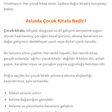
Unutmayın: Her çocuk kitap sever. Sadece doğru kitapla tanışmayı
bekler.
Aslında Çocuk Kitabı Nedir?
Çocuk kitabı
, bilişsel, duygusal ve dil gelişimi seviyesine uygun
olarak hazırlanmış; çocuğun hayal gücünü, okuma becerisini ve
değer gelişimini destekleyen yazılı veya dijital içerik türüdür.
Bu tanımın altını çizelim: Her renkli kapaklı, bol resimli kitap
gerçek anlamda “eğitici çocuk kitabı” değildir. Kitabın dili, anlatı
yapısı, karakter inşası ve çocuğun yaşına uygunluğu belirleyicidir.
Doğru seçilen bir çocuk kitabı yalnızca okuma alışkanlığı
kazandırmaz; aynı zamanda:
Dikkat süresini artırır
Kelime dağarcığını genişletir
Anlama ve yorumlama becerisini geliştirir