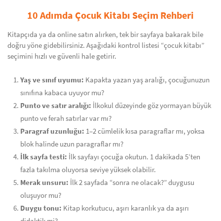
10 Adımda Çocuk Kitabı Seçim Rehberi
Kitapçıda ya da online satın alırken, tek bir sayfaya bakarak bile
doğru yöne gidebilirsiniz. Aşağıdaki kontrol listesi “çocuk kitabı”
seçimini hızlı ve güvenli hale getirir.
Yaş ve sınıf uyumu:
Kapakta yazan yaş aralığı, çocuğunuzun
sınıfına kabaca uyuyor mu?
Punto ve satır aralığı:
İlkokul düzeyinde göz yormayan büyük
punto ve ferah satırlar var mı?
Paragraf uzunluğu:
1–2 cümlelik kısa paragraflar mı, yoksa
blok halinde uzun paragraflar mı?
İlk sayfa testi:
İlk sayfayı çocuğa okutun. 1 dakikada 5’ten
fazla takılma oluyorsa seviye yüksek olabilir.
Merak unsuru:
İlk 2 sayfada “sonra ne olacak?” duygusu
oluşuyor mu?
Duygu tonu:
Kitap korkutucu, aşırı karanlık ya da aşırı