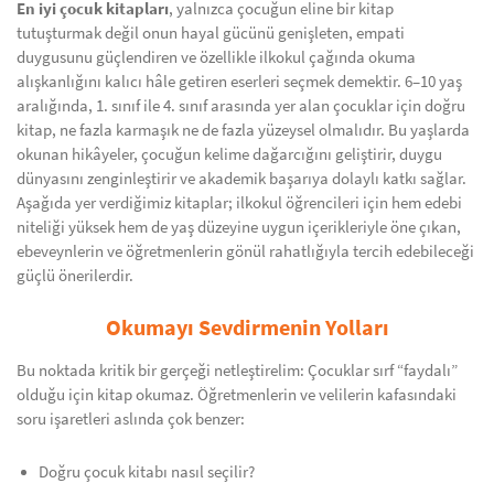
En iyi çocuk kitapları
, yalnızca çocuğun eline bir kitap
tutuşturmak değil onun hayal gücünü genişleten, empati
duygusunu güçlendiren ve özellikle ilkokul çağında okuma
alışkanlığını kalıcı hâle getiren eserleri seçmek demektir. 6–10 yaş
aralığında, 1. sınıf ile 4. sınıf arasında yer alan çocuklar için doğru
kitap, ne fazla karmaşık ne de fazla yüzeysel olmalıdır. Bu yaşlarda
okunan hikâyeler, çocuğun kelime dağarcığını geliştirir, duygu
dünyasını zenginleştirir ve akademik başarıya dolaylı katkı sağlar.
Aşağıda yer verdiğimiz kitaplar; ilkokul öğrencileri için hem edebi
niteliği yüksek hem de yaş düzeyine uygun içerikleriyle öne çıkan,
ebeveynlerin ve öğretmenlerin gönül rahatlığıyla tercih edebileceği
güçlü önerilerdir.
Okumayı Sevdirmenin Yolları
Bu noktada kritik bir gerçeği netleştirelim: Çocuklar sırf “faydalı”
olduğu için kitap okumaz. Öğretmenlerin ve velilerin kafasındaki
soru işaretleri aslında çok benzer:
Doğru çocuk kitabı nasıl seçilir?