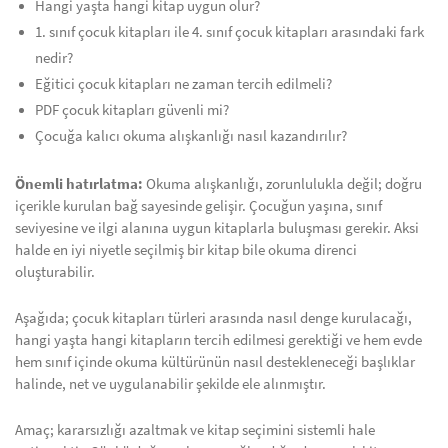
Hangi yaşta hangi kitap uygun olur?
1. sınıf çocuk kitapları ile 4. sınıf çocuk kitapları arasındaki fark
nedir?
Eğitici çocuk kitapları ne zaman tercih edilmeli?
PDF çocuk kitapları güvenli mi?
Çocuğa kalıcı okuma alışkanlığı nasıl kazandırılır?
Önemli hatırlatma:
Okuma alışkanlığı, zorunlulukla değil; doğru
içerikle kurulan bağ sayesinde gelişir. Çocuğun yaşına, sınıf
seviyesine ve ilgi alanına uygun kitaplarla buluşması gerekir. Aksi
halde en iyi niyetle seçilmiş bir kitap bile okuma direnci
oluşturabilir.
Aşağıda; çocuk kitapları türleri arasında nasıl denge kurulacağı,
hangi yaşta hangi kitapların tercih edilmesi gerektiği ve hem evde
hem sınıf içinde okuma kültürünün nasıl destekleneceği başlıklar
halinde, net ve uygulanabilir şekilde ele alınmıştır.
Amaç; kararsızlığı azaltmak ve kitap seçimini sistemli hale