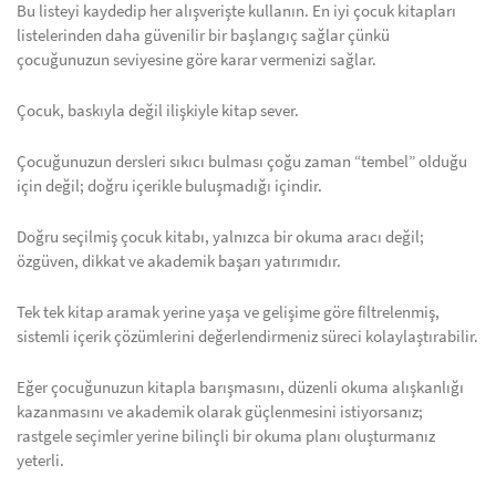
Bu listeyi kaydedip her alışverişte kullanın. En iyi çocuk kitapları
listelerinden daha güvenilir bir başlangıç sağlar çünkü
çocuğunuzun seviyesine göre karar vermenizi sağlar.
Çocuk, baskıyla değil ilişkiyle kitap sever.
Çocuğunuzun dersleri sıkıcı bulması çoğu zaman “tembel” olduğu
için değil; doğru içerikle buluşmadığı içindir.
Doğru seçilmiş çocuk kitabı, yalnızca bir okuma aracı değil;
özgüven, dikkat ve akademik başarı yatırımıdır.
Tek tek kitap aramak yerine yaşa ve gelişime göre filtrelenmiş,
sistemli içerik çözümlerini değerlendirmeniz süreci kolaylaştırabilir.
Eğer çocuğunuzun kitapla barışmasını, düzenli okuma alışkanlığı
kazanmasını ve akademik olarak güçlenmesini istiyorsanız;
rastgele seçimler yerine bilinçli bir okuma planı oluşturmanız
yeterli.