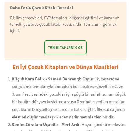
Daha Fazla Çocuk Kitabı Burada!
Eğilim çerçeveleri, PYP temaları, değerler eğitimi ve kazanım
temelli yüzlerce çocuk kitabı Fedu.ai’da. Tamamını görmek
için ⤵️
TÜM KITAPLARI GÖR
En İyi Çocuk Kitapları ve Dünya Klasikleri
Küçük Kara Balık - Samed Behrengi:
Özgürlük, cesaret ve
sorgulama temalarıyla öne çıkan bu klasik eser, özellikle 2. ve
3. sınıf seviyesindeki çocuklar için güçlü bir anlatı sunar. Küçük
bir balığın dünyayı keşfetme arzusu üzerinden verilen mesajlar,
çocukların bireyselleşme sürecine katkı sağlar. İlkokul çağında
eleştirel düşünmeyi teşvik eden nadir metinlerden biridir.
Benim Zürafam Uçabilir - Mert Arık:
Hayal gücünü merkezine