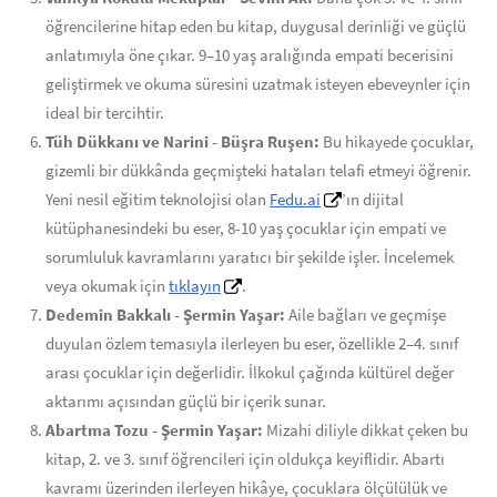
öğrencilerine hitap eden bu kitap, duygusal derinliği ve güçlü
anlatımıyla öne çıkar. 9–10 yaş aralığında empati becerisini
geliştirmek ve okuma süresini uzatmak isteyen ebeveynler için
ideal bir tercihtir.
Tüh Dükkanı ve Narini - Büşra Ruşen:
Bu hikayede çocuklar,
gizemli bir dükkânda geçmişteki hataları telafi etmeyi öğrenir.
Yeni nesil eğitim teknolojisi olan
Fedu.ai
’ın dijital
kütüphanesindeki bu eser, 8-10 yaş çocuklar için empati ve
sorumluluk kavramlarını yaratıcı bir şekilde işler. İncelemek
veya okumak için
tıklayın
.
Dedemin Bakkalı - Şermin Yaşar:
Aile bağları ve geçmişe
duyulan özlem temasıyla ilerleyen bu eser, özellikle 2–4. sınıf
arası çocuklar için değerlidir. İlkokul çağında kültürel değer
aktarımı açısından güçlü bir içerik sunar.
Abartma Tozu - Şermin Yaşar:
Mizahi diliyle dikkat çeken bu
kitap, 2. ve 3. sınıf öğrencileri için oldukça keyiflidir. Abartı
kavramı üzerinden ilerleyen hikâye, çocuklara ölçülülük ve