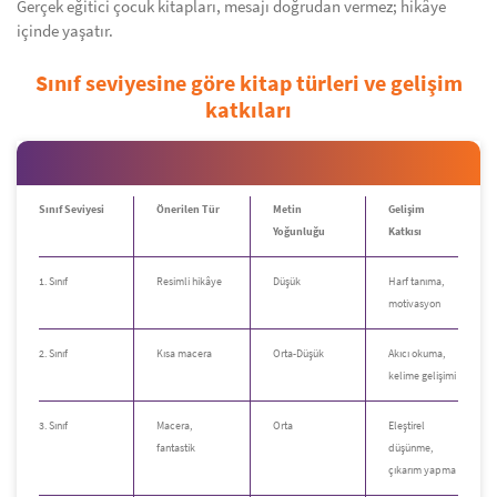
Gerçek eğitici çocuk kitapları, mesajı doğrudan vermez; hikâye
içinde yaşatır.
Sınıf seviyesine göre kitap türleri ve gelişim
katkıları
Sınıf Seviyesi
Önerilen Tür
Metin
Gelişim
Yoğunluğu
Katkısı
1. Sınıf
Resimli hikâye
Düşük
Harf tanıma,
motivasyon
2. Sınıf
Kısa macera
Orta-Düşük
Akıcı okuma,
kelime gelişimi
3. Sınıf
Macera,
Orta
Eleştirel
fantastik
düşünme,
çıkarım yapma