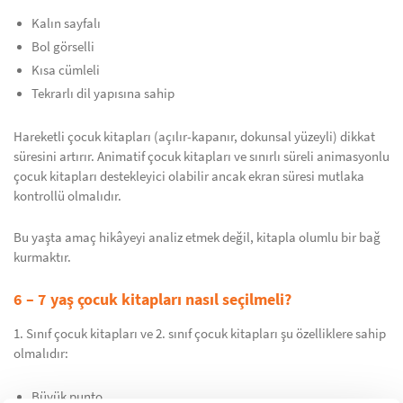
Kalın sayfalı
Bol görselli
Kısa cümleli
Tekrarlı dil yapısına sahip
Hareketli çocuk kitapları (açılır-kapanır, dokunsal yüzeyli) dikkat
süresini artırır. Animatif çocuk kitapları ve sınırlı süreli animasyonlu
çocuk kitapları destekleyici olabilir ancak ekran süresi mutlaka
kontrollü olmalıdır.
Bu yaşta amaç hikâyeyi analiz etmek değil, kitapla olumlu bir bağ
kurmaktır.
6 – 7 yaş çocuk kitapları nasıl seçilmeli?
1. Sınıf çocuk kitapları ve 2. sınıf çocuk kitapları şu özelliklere sahip
olmalıdır:
Büyük punto