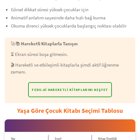
Görsel dikkat süresi yüksek çocuklar için
Animatif anlatım sayesinde daha hızlı bağ kurma
Okuma direnci yüksek çocuklarda başlangıç noktası olabilir
🚀📚
Hareketli Kitaplarla Tanışın
⏳ Ekran süresi boşa gitmesin.
🎬 Hareketli ve etkileşimli kitaplarla şimdi aktif öğrenme
zamanı.
FEDU.AI HAREKETLI KITAPLARINI KEŞFET
Yaşa Göre Çocuk Kitabı Seçimi Tablosu
Yaş
Sınıf
Kitap Özelliği