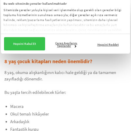
Bu web-sitesinde çerezler kullanılmaktadır
Kısa paragraf
Sitemizde çerezler yoluyla kişisel veri işlenmekte olup gerekli olan çerezler bilgi
Bol görsel
toplumu hizmetlerinin sunulması amacıyla; diğer çerezler açık rıza vermeniz
halinde, reklam/pazarlama faaliyetlerinin yapılması, sitemizin daha işlevsel
Basit cümle yapısı
kılınması ve kişiselleştirme amaçlarıyla kullanılacaktır ve bu amaçlarla yurt
dışındaki hizmet sağlayıcılarımıza aktarılacaktır. Çerez tercihlerinizi panelden
Bu yaşta çocuk hikâye kitapları akıcı okuma becerisini geliştirir.
yönetebilirsiniz:
Çerez Aydınlatma Metni
Mizah unsuru içeren kitaplar okuma isteğini artırır. Kısa bölümlü
Çerez Ayarlarını
Hepsini Kabul Et
Hepsini Reddet
Yapılandır
seri kitaplar motivasyon açısından oldukça etkilidir.
8 yaş çocuk kitapları neden önemlidir?
8 yaş, okuma alışkanlığının kalıcı hale geldiği ya da tamamen
zayıfladığı dönemdir.
Bu yaşta tercih edilebilecek türler:
Macera
Okul temalı hikâyeler
Arkadaşlık
Fantastik kurgu