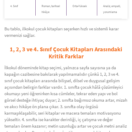
4. Sınıf
Roman, tarihsel
Orta-Yüksek
Analiz, empati,
hikâye
yorumlama
Bu tablo, ilkokul çocuk kitapları seçerken hızlı ve sistemli karar
vermenizi sağlar.
1, 2, 3 ve 4. Sınıf Çocuk Kitapları Arasındaki
Kritik Farklar
İlkokul döneminde kitap seçimi, yalnızca sayfa sayısına ya da
kapağın cazibesine bakılarak yapılmamalıdır çünkü 1, 2, 3 ve 4.
sınıf çocuk kitapları arasında bilişsel, dilsel ve duygusal gelişim
açısından belirgin farklar vardır. 1. sınıfta çocuk hâlâ çözümleyici
okumayı yeni öğrenirken kısa cümleler, tekrar eden yapı ve bol
görsel desteğe ihtiyaç duyar; 2. sınıfta bağımsız okuma artar, mizah
ve akıcı hikâye ön plana çıkar. 3. sınıfta olay örgüsü
karmaşıklaşabilir, seri kitaplar ve macera temaları motivasyonu
yükseltir. 4. sınıfta ise karakter derinliği, iç çatışma ve değer
temaları önem kazanır; metin uzunluğu artar ve çocuk metni analiz