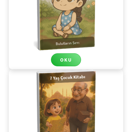
Bulutların Sırrı
OKU
7 Yaş Çocuk Kitabı