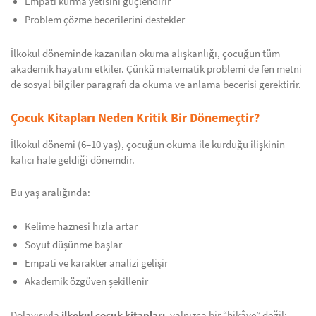
Empati kurma yetisini güçlendirir
Problem çözme becerilerini destekler
İlkokul döneminde kazanılan okuma alışkanlığı, çocuğun tüm
akademik hayatını etkiler. Çünkü matematik problemi de fen metni
de sosyal bilgiler paragrafı da okuma ve anlama becerisi gerektirir.
Çocuk Kitapları Neden Kritik Bir Dönemeçtir?
İlkokul dönemi (6–10 yaş), çocuğun okuma ile kurduğu ilişkinin
kalıcı hale geldiği dönemdir.
Bu yaş aralığında:
Kelime haznesi hızla artar
Soyut düşünme başlar
Empati ve karakter analizi gelişir
Akademik özgüven şekillenir
Dolayısıyla
ilkokul çocuk kitapları
, yalnızca bir “hikâye” değil;