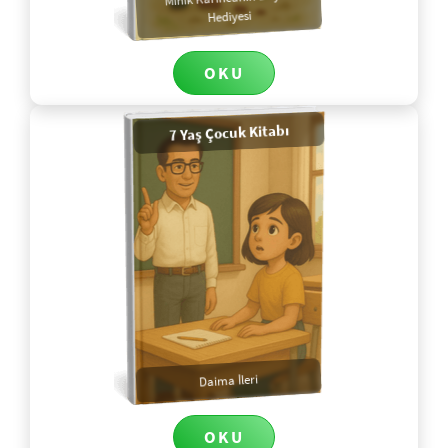
Hediyesi
OKU
7 Yaş Çocuk Kitabı
Daima İleri
OKU