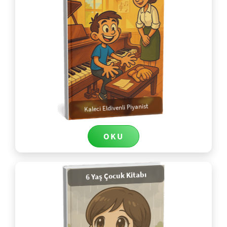
Kaleci Eldivenli Piyanist
OKU
6 Yaş Çocuk Kitabı