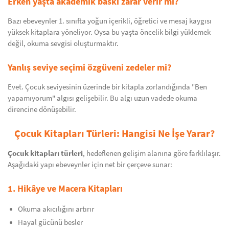
Erken yaşta akademik baskı zarar verir mi?
Bazı ebeveynler 1. sınıfta yoğun içerikli, öğretici ve mesaj kaygısı
yüksek kitaplara yöneliyor. Oysa bu yaşta öncelik bilgi yüklemek
değil, okuma sevgisi oluşturmaktır.
Yanlış seviye seçimi özgüveni zedeler mi?
Evet. Çocuk seviyesinin üzerinde bir kitapla zorlandığında "Ben
yapamıyorum" algısı gelişebilir. Bu algı uzun vadede okuma
direncine dönüşebilir.
Çocuk Kitapları Türleri: Hangisi Ne İşe Yarar?
Çocuk kitapları türleri
, hedeflenen gelişim alanına göre farklılaşır.
Aşağıdaki yapı ebeveynler için net bir çerçeve sunar:
1. Hikâye ve Macera Kitapları
Okuma akıcılığını artırır
Hayal gücünü besler