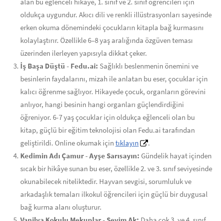
alan bu eğlenceli hikâye, 1. sınıf ve 2. sınıf öğrencileri için
oldukça uygundur. Akıcı dili ve renkli illüstrasyonları sayesinde
erken okuma dönemindeki çocukların kitapla bağ kurmasını
kolaylaştırır. Özellikle 6–8 yaş aralığında özgüven teması
üzerinden ilerleyen yapısıyla dikkat çeker.
İş Başa Düştü - Fedu.ai:
Sağlıklı beslenmenin önemini ve
besinlerin faydalarını, mizah ile anlatan bu eser, çocuklar için
kalıcı öğrenme sağlıyor. Hikayede çocuk, organların görevini
anlıyor, hangi besinin hangi organları güçlendirdiğini
öğreniyor. 6-7 yaş çocuklar için oldukça eğlenceli olan bu
kitap, güçlü bir eğitim teknolojisi olan Fedu.ai tarafından
geliştirildi. Online okumak için
tıklayın
.
Kedimin Adı Çamur - Ayşe Sarısayın:
Gündelik hayat içinden
sıcak bir hikâye sunan bu eser, özellikle 2. ve 3. sınıf seviyesinde
okunabilecek niteliktedir. Hayvan sevgisi, sorumluluk ve
arkadaşlık temaları ilkokul öğrencileri için güçlü bir duygusal
bağ kurma alanı oluşturur.
Vanilya Kokulu Mekuplar - Sevim Ak:
Daha çok 3. ve 4. sınıf