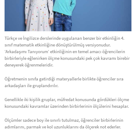
Türkçe ve İngilizce derslerinde uygulanan benzer bir etkinliğin 4.
sınıf matematik etkinliğine dönüştürülmüş versiyonudur.
‘Arkadaşımı Tanıyorum’ etkinliğinin en temel amacı öğrencilerin
birbirleriyle eğlenirken ölçme konusundaki pek çok kavramı birebir
deneyerek öğrenmeleridir.
Öğretmenin sınıfa getirdiği materyallerle birlikte öğrenciler sıra
arkadaşları ile gruplandırılır.
Genellikle iki kişilik gruplar, müfredat konusunda gördükleri ölçme
konusundaki kavramlar üzerinden birbirlerinin ölçülerini hesaplar.
Ölçümler sadece boy ile sınırlı tutulmaz, öğrenciler birbirlerinin
adımlarını, parmak ve kol uzunluklarını da ölçerek not ederler.