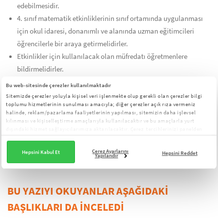
edebilmesidir.
4. sınıf matematik etkinliklerinin sınıf ortamında uygulanması
için okul idaresi, donanımlı ve alanında uzman eğitimcileri
öğrencilerle bir araya getirmelidirler.
Etkinlikler için kullanılacak olan müfredatı öğretmenlere
bildirmelidirler.
Öğretmenlerin etkinlikler için belirlediği ve ihtiyaç duyulan
Bu web-sitesinde çerezler kullanılmaktadır
etkinlik materyallerini temin etmelidir.
Sitemizde çerezler yoluyla kişisel veri işlenmekte olup gerekli olan çerezler bilgi
toplumu hizmetlerinin sunulması amacıyla; diğer çerezler açık rıza vermeniz
Velilerle kurulacak ilişkilerde de öğretmenlerle iş birliği içinde
halinde, reklam/pazarlama faaliyetlerinin yapılması, sitemizin daha işlevsel
aktif rol almaları gerekir.
kılınması ve kişiselleştirme amaçlarıyla kullanılacaktır ve bu amaçlarla yurt
dışındaki hizmet sağlayıcılarımıza aktarılacaktır. Çerez tercihlerinizi panelden
yönetebilirsiniz:
Çerez Aydınlatma Metni
Son Güncelleme Tarihi: 24 Mayıs 2021
Çerez Ayarlarını
Hepsini Kabul Et
Hepsini Reddet
Çağrı Mustafa Alkan
Yapılandır
BU YAZIYI OKUYANLAR AŞAĞIDAKİ
BAŞLIKLARI DA İNCELEDİ