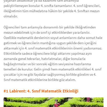
yaşanan aksaklıklar ya da kazanımı tam anlamıyla
pekiştirilemeyen konular 4. sınıfta tamamlanır. 4. sınıf öğrencileri,
ilköğretimin tüm müfredatına hâkim bir şekilde 4. Sınıftan mezun
olmalıdır.
Öğrencileri tam anlamıyla donanımlı bir şekilde ilköğretimden
mezun edebilmek için de sınıf içi etkinliklerden yararlanılır.
Özellikle matematik derslerinin soyut anlamlarını daha somut hale
getirmek ve öğrencilerin mantığına uygun şekilde ders içeriğini
aktarmak için 4. sınıf matematik etkinliklerinin önemi yadsınamaz.
Etkinliklerle sadece öğrencilere bilgi aktarımı yapılmaz aynı
zamanda genel tekrarlar, hatırlatmalar, diğer konularla
bağdaştırmalar ve bir sonraki eğitim seviyesine hazırlanma
temelleri de kurulur. Gelin şimdi hem matematik etkinlikleri 4. sınıf
çocuklar için ne gibi faydalar sağlıyormuş birlikte görelim ve 4.
Sınıf matematik etkinliklerine birlikte göz atalım.
#1 Labirent: 4. Sınıf Matematik Etkinliği