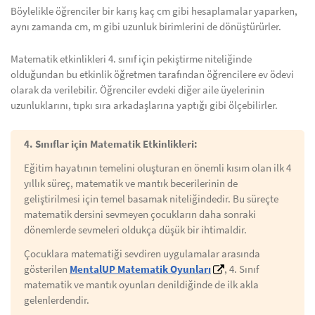
Böylelikle öğrenciler bir karış kaç cm gibi hesaplamalar yaparken,
aynı zamanda cm, m gibi uzunluk birimlerini de dönüştürürler.
Matematik etkinlikleri 4. sınıf için pekiştirme niteliğinde
olduğundan bu etkinlik öğretmen tarafından öğrencilere ev ödevi
olarak da verilebilir. Öğrenciler evdeki diğer aile üyelerinin
uzunluklarını, tıpkı sıra arkadaşlarına yaptığı gibi ölçebilirler.
4. Sınıflar için Matematik Etkinlikleri:
Eğitim hayatının temelini oluşturan en önemli kısım olan ilk 4
yıllık süreç, matematik ve mantık becerilerinin de
geliştirilmesi için temel basamak niteliğindedir. Bu süreçte
matematik dersini sevmeyen çocukların daha sonraki
dönemlerde sevmeleri oldukça düşük bir ihtimaldir.
Çocuklara matematiği sevdiren uygulamalar arasında
gösterilen
MentalUP Matematik Oyunları
, 4. Sınıf
matematik ve mantık oyunları denildiğinde de ilk akla
gelenlerdendir.