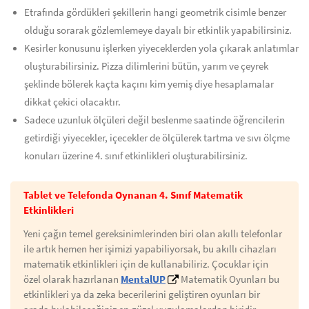
Etrafında gördükleri şekillerin hangi geometrik cisimle benzer
olduğu sorarak gözlemlemeye dayalı bir etkinlik yapabilirsiniz.
Kesirler konusunu işlerken yiyeceklerden yola çıkarak anlatımlar
oluşturabilirsiniz. Pizza dilimlerini bütün, yarım ve çeyrek
şeklinde bölerek kaçta kaçını kim yemiş diye hesaplamalar
dikkat çekici olacaktır.
Sadece uzunluk ölçüleri değil beslenme saatinde öğrencilerin
getirdiği yiyecekler, içecekler de ölçülerek tartma ve sıvı ölçme
konuları üzerine 4. sınıf etkinlikleri oluşturabilirsiniz.
Tablet ve Telefonda Oynanan 4. Sınıf Matematik
Etkinlikleri
Yeni çağın temel gereksinimlerinden biri olan akıllı telefonlar
ile artık hemen her işimizi yapabiliyorsak, bu akıllı cihazları
matematik etkinlikleri için de kullanabiliriz. Çocuklar için
özel olarak hazırlanan
MentalUP
Matematik Oyunları bu
etkinlikleri ya da zeka becerilerini geliştiren oyunları bir