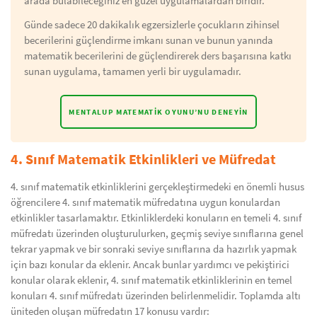
arada bulabileceğiniz en güzel uygulamalardan biridir.
Günde sadece 20 dakikalık egzersizlerle çocukların zihinsel
becerilerini güçlendirme imkanı sunan ve bunun yanında
matematik becerilerini de güçlendirerek ders başarısına katkı
sunan uygulama, tamamen yerli bir uygulamadır.
MENTALUP MATEMATIK OYUNU’NU DENEYIN
4. Sınıf Matematik Etkinlikleri ve Müfredat
4. sınıf matematik etkinliklerini gerçekleştirmedeki en önemli husus
öğrencilere 4. sınıf matematik müfredatına uygun konulardan
etkinlikler tasarlamaktır. Etkinliklerdeki konuların en temeli 4. sınıf
müfredatı üzerinden oluşturulurken, geçmiş seviye sınıflarına genel
tekrar yapmak ve bir sonraki seviye sınıflarına da hazırlık yapmak
için bazı konular da eklenir. Ancak bunlar yardımcı ve pekiştirici
konular olarak eklenir, 4. sınıf matematik etkinliklerinin en temel
konuları 4. sınıf müfredatı üzerinden belirlenmelidir. Toplamda altı
üniteden oluşan müfredatın 17 konusu vardır: