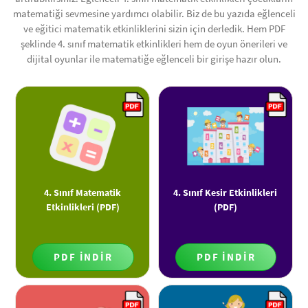
matematiği sevmesine yardımcı olabilir. Biz de bu yazıda eğlenceli
ve eğitici matematik etkinliklerini sizin için derledik. Hem PDF
şeklinde 4. sınıf matematik etkinlikleri hem de oyun önerileri ve
dijital oyunlar ile matematiğe eğlenceli bir girişe hazır olun.
4. Sınıf Matematik
4. Sınıf Kesir Etkinlikleri
Etkinlikleri (PDF)
(PDF)
PDF İNDİR
PDF İNDİR