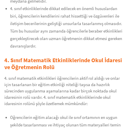
meydana gelmelidir.
4. sınıf etkinliklerinde dikkat edilecek en önemli hususlardan
biri, öğrencilerin kendilerini rahat hissettiği ve özgüvenleri ile
iletişim becerilerinin geliştiği unsurlarla tasarlanmış olmasıdır.
Tüm bu hususlar aynı zamanda öğrencilerle beraber etkinlikleri
gerçekleştirecek olan uzman öğretmenin dikkat etmesi gereken
davranışlardır.
4. Sınıf Matematik Etkinliklerinde Okul İdaresi
ve Öğretmenin Rolü
4. sınıf matematik etkinlikleri öğrencilerin aktif rol aldığı ve onlar
için tasarlanan bir eğitim etkinliği niteliği taşısa da hazırlık
sürecinden uygulanma aşamalarına kadar birçok noktada okul
idaresinin rolü vardır. 4. sınıf matematik etkinliklerinde okul
idaresinin rolünü şöyle özetlemek mümkündür:
Öğrencilerin eğitim alacağı okul ile sınıf ortamının en uygun
şekilde tasarlanması ve ihtiyaç olunan tüm materyalleri temin