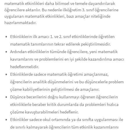
matematik etkinlikleri daha bilimsel ve temele dayandırılarak
öğrencilere aktarılır. Bu nedenle ilköğretim 3. sınıf öğrencilerine
uygulanan matematik etkinlikleri, bazı amaçlar niteliğinde
hazırlanmaktadır.
Etkinliklerin ilk amacı 1. ve 2. sınıf etkinliklerinde öğretilen
matematik tanımlarının tekrar edilerek pekiştirilmesidir.
Ardından etkinliklerin tümünde öğrencilere, yeni matematik
kavramlarını ve problemlerini en iyi şekilde kazandırılma amacı
hedeflenmelidir.
Etkinliklerde sadece matematik öğretimi amaçlanmaz,
öğrencilerin analitik düşünmelerini ve bu düşüncelerle problem
çözme kabiliyetlerinin geliştirilmesi de amaçlanır.
Düşünce becerilerini doğru kullanmayı öğrenen öğrencilerin
etkinliklerle beraber kritik durumlarda da problemleri hızlıca
çözüme kavuşturabilmeleri hedeflenir.
Etkinlikler sadece okul ortamında ya da sınıfta uygulanması ile
de sınırlı kalmayarak öğrencilerin tüm etkinlik kazanımlarını