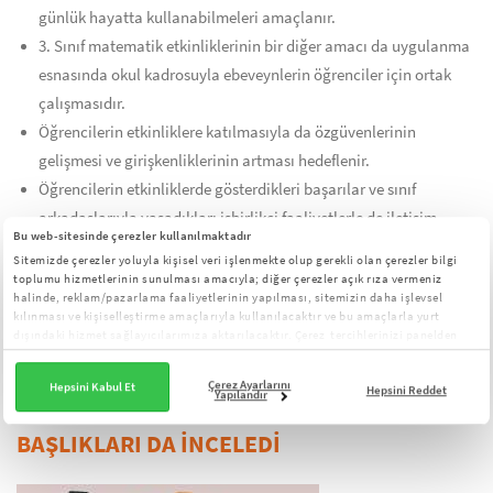
günlük hayatta kullanabilmeleri amaçlanır.
3. Sınıf matematik etkinliklerinin bir diğer amacı da uygulanma
esnasında okul kadrosuyla ebeveynlerin öğrenciler için ortak
çalışmasıdır.
Öğrencilerin etkinliklere katılmasıyla da özgüvenlerinin
gelişmesi ve girişkenliklerinin artması hedeflenir.
Öğrencilerin etkinliklerde gösterdikleri başarılar ve sınıf
arkadaşlarıyla yaşadıkları işbirlikçi faaliyetlerle de iletişim
Bu web-sitesinde çerezler kullanılmaktadır
kabiliyetlerinin geliştirilmesi amaçlanır.
Sitemizde çerezler yoluyla kişisel veri işlenmekte olup gerekli olan çerezler bilgi
toplumu hizmetlerinin sunulması amacıyla; diğer çerezler açık rıza vermeniz
halinde, reklam/pazarlama faaliyetlerinin yapılması, sitemizin daha işlevsel
Son Güncelleme Tarihi: 15 Mart 2023
kılınması ve kişiselleştirme amaçlarıyla kullanılacaktır ve bu amaçlarla yurt
Çağrı Mustafa Alkan
dışındaki hizmet sağlayıcılarımıza aktarılacaktır. Çerez tercihlerinizi panelden
yönetebilirsiniz:
Çerez Aydınlatma Metni
Çerez Ayarlarını
Hepsini Kabul Et
Hepsini Reddet
Yapılandır
BU YAZIYI OKUYANLAR AŞAĞIDAKİ
BAŞLIKLARI DA İNCELEDİ