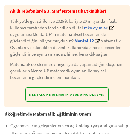
Akıllı Telefonlarda 3. Sınıf Matematik Etkinlikleri
Türkiye’de geliştirilen ve 2025 itibariyle 20 milyondan fazla
kullanıcı tarafından tercih edilen dijital
zeka oyunları
uygulaması MentalUP’ın matematiksel becerileri de
güçlendirdiğini biliyor muydunuz?
MentalUP
Matematik
Oyunları ve etkinlikleri düzenli kullanımda zihinsel becerileri
güçlendirir ve aynı zamanda zihinsel berraklık sağlar.
Matematik derslerini sevmeyen ya da yapamadığını düşünen
çocukların MentalUP matematik oyunları ile sayısal
becerilerini güçlendirmeleri mümkün.
MENTALUP MATEMATIK OYUNU’NU DENEYIN
İlköğretimde Matematik Eğitiminin Önemi
Öğrenmek için gelişimlerinin en açık olduğu yaş aralığına sahip
ilköğretim öğrencilerinin, matematik kavramlarını ve