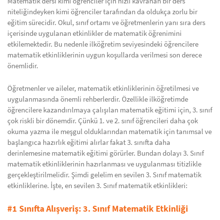
Matematik dersi kimi öğrenciler için hızlı kavranan bir ders
niteliğindeyken kimi öğrenciler tarafından da oldukça zorlu bir
eğitim sürecidir. Okul, sınıf ortamı ve öğretmenlerin yanı sıra ders
içerisinde uygulanan etkinlikler de matematik öğrenimini
etkilemektedir. Bu nedenle ilköğretim seviyesindeki öğrencilere
matematik etkinliklerinin uygun koşullarda verilmesi son derece
önemlidir.
Öğretmenler ve aileler, matematik etkinliklerinin öğretilmesi ve
uygulanmasında önemli rehberlerdir. Özellikle ilköğretimde
öğrencilere kazandırılmaya çalışılan matematik eğitimi için, 3. sınıf
çok riskli bir dönemdir. Çünkü 1. ve 2. sınıf öğrencileri daha çok
okuma yazma ile meşgul olduklarından matematik için tanımsal ve
başlangıca hazırlık eğitimi alırlar fakat 3. sınıfta daha
derinlemesine matematik eğitimi görürler. Bundan dolayı 3. Sınıf
matematik etkinliklerinin hazırlanması ve uygulanması titizlikle
gerçekleştirilmelidir. Şimdi gelelim en sevilen 3. Sınıf matematik
etkinliklerine. İşte, en sevilen 3. Sınıf matematik etkinlikleri:
#1 Sınıfta Alışveriş: 3. Sınıf Matematik Etkinliği