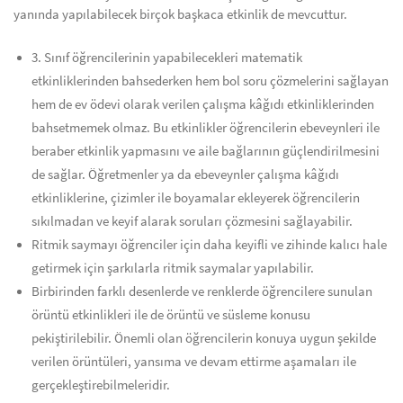
yanında yapılabilecek birçok başkaca etkinlik de mevcuttur.
3. Sınıf öğrencilerinin yapabilecekleri matematik
etkinliklerinden bahsederken hem bol soru çözmelerini sağlayan
hem de ev ödevi olarak verilen çalışma kâğıdı etkinliklerinden
bahsetmemek olmaz. Bu etkinlikler öğrencilerin ebeveynleri ile
beraber etkinlik yapmasını ve aile bağlarının güçlendirilmesini
de sağlar. Öğretmenler ya da ebeveynler çalışma kâğıdı
etkinliklerine, çizimler ile boyamalar ekleyerek öğrencilerin
sıkılmadan ve keyif alarak soruları çözmesini sağlayabilir.
Ritmik saymayı öğrenciler için daha keyifli ve zihinde kalıcı hale
getirmek için şarkılarla ritmik saymalar yapılabilir.
Birbirinden farklı desenlerde ve renklerde öğrencilere sunulan
örüntü etkinlikleri ile de örüntü ve süsleme konusu
pekiştirilebilir. Önemli olan öğrencilerin konuya uygun şekilde
verilen örüntüleri, yansıma ve devam ettirme aşamaları ile
gerçekleştirebilmeleridir.