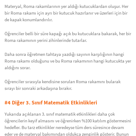
Materyal, Roma rakamlarının yer aldığı kutucuklardan oluşur. Her
bir Roma rakamı için ayrı bir kutucuk hazırlanır ve üzerleri için bir
de kapak konumlandırılır.
Öğrenciler belli bir süre kapağı açık bu kutucuklara bakarak, her bir
Roma rakamının yerini zihinlerinde tutarlar.
Daha sonra öğretmen tahtaya yazdığı sayının karşılığının hangi
Roma rakamı olduğunu ve bu Roma rakamının hangi kutucukta yer
aldığını sorar.
Öğrenciler sırasıyla kendisine sorulan Roma rakamını bularak
sırayı bir sonraki arkadaşına bırakır.
#4 Diğer 3. Sınıf Matematik Etkinlikleri
Yukarıda açıklanan 3. sınıf matematik etkinlikleri daha çok
öğrencilerin keyif almasını ve öğrenirken %100 katılım göstermesini
hedefler. Bu tarz etkinlikler neredeyse tüm ders süresince devam
eder ve de materyal bakımından oldukça zenginlik gösterir. Bunun