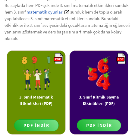
Bu sayfada hem PDF şeklinde 3. sınıf matematik etkinlikleri sunduk
hem 3. sınıf
matematik oyunları
sunduk hem de toplu olarak
yapılabilecek 3. sınıf matematik etkinlikleri sunduk. Buradaki
etkinlikler ile 3. sınıf seviyesindeki çocuklara matematiğin eğlenceli
yanlarını göstermek ve ders başarısını artırmak çok daha kolay
olacak.
3. Sınıf Matematik
3. Sınıf Ritmik Sayma
Etkinlikleri (PDF)
Etkinlikleri (PDF)
PDF İNDİR
PDF İNDİR