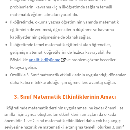
problemlerini kavramak için ilköğretimde sağlam temelli
matematik eğitimi almaları yararlıdır.
İlköğretimde, okuma yazma öğretiminin yanında matematik
eğitiminin de verilmesi, öğrencilerin düşünme ve kavrama
kabiliyetlerinin gelişmesine de olanak sağlar.
İlköğretimde temel matematik eğitimini alan öğrenciler,
gelişmiş matematik öğretilerini de hızlıca kavrayabilirler.
Böylelikle
analitik düşünme
ve problem çözme becerileri
kolayca gelişir.
Özellikle 3. Sınıf matematik etkinliklerinin uygulandığı dönemler
daha kalıcı nitelikte olduğu için öğrencilere avantaj sağlar.
3. Sınıf Matematik Etkinliklerinin Amacı
İlköğretimde matematik dersinin uygulanması ne kadar önemli ise
sınıflar için ayrıca oluşturulan etkinliklerin amaçları da o kadar
önemlidir. 1. ve 2. sınıf matematik etkinlikleri daha çok başlangıç
seviyesine hazırlık ve matematik ile tanışma temelli olurken 3. sınıf