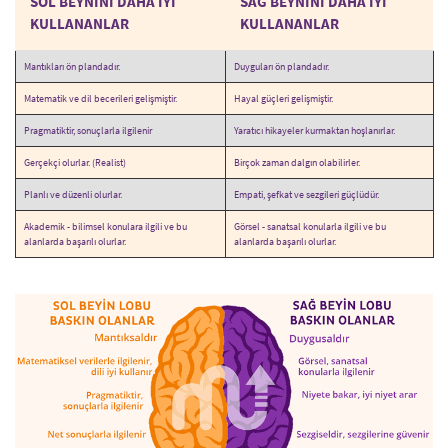
SOL BEYNİNİ DAHA İYİ
SAĞ BEYNİNİ DAHA İYİ
KULLANANLAR
KULLANANLAR
Mantıkları ön plandadır.
Duyguları ön plandadır.
Matematik ve dil becerileri gelişmiştir.
Hayal güçleri gelişmiştir.
Pragmatiktir, sonuçlarla ilgilenir
Yaratıcı hikayeler kurmaktan hoşlanırlar.
Gerçekçi olurlar. (Realist)
Birçok zaman dalgın olabilirler.
Planlı ve düzenli olurlar.
Empati, şefkat ve sezgileri güçlüdür.
Akademik - bilimsel konulara ilgili ve bu
Görsel - sanatsal konularla ilgili ve bu
alanlarda başarılı olurlar.
alanlarda başarılı olurlar.