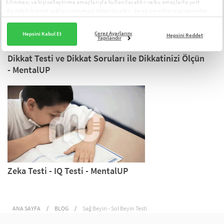
kılınması ve kişiselleştirme amaçlarıyla kullanılacaktır ve bu amaçlarla yurt
dışındaki hizmet sağlayıcılarımıza aktarılacaktır. Çerez tercihlerinizi panelden
yönetebilirsiniz:
Çerez Aydınlatma Metni
Çerez Ayarlarını
Hepsini Kabul Et
Hepsini Reddet
Yapılandır
Dikkat Testi ve Dikkat Soruları ile Dikkatinizi Ölçün
- MentalUP
Zeka Testi - IQ Testi - MentalUP
ANA SAYFA
/
BLOG
/
Sağ Beyin - Sol Beyin Testi