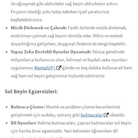
ile uğraşmak gibi aktiviteler sağ beyin aktivitesini artırır.
Fırçanın izlediği yolu takip ederken içsel yaratıcınızı
keşfedebilirsiniz.
Müzik Dinlemek ve Çalmak:
Farklı türlerde müzik dinlemek,
enstrüman çalmak sağ beyini stimüle eder. Ritim ve melodi
duyarlılığınız gelişirken, duygusal ifadeniz de zenginleşebilir.
Yapay Zeka Destekli Oyunlar Oynamak:
Dünya genelinde
milyonlarca kullanıcısı olan, bilimsel ve faydalı zeka oyunları
uygulaması
MentalUP’ı
günde on beş dakika kullanarak hem
sağ hem sol beyin gelişiminizi hızlandırabilirsiniz.
Sol Beyin Egzersizleri:
Bulmaca Çözme:
Mantık ve problem çözme becerilerinizi
geliştirmek için sudoku, satranç gibi
bulmacalar
idealdir.
Dil Oyunları:
Kelime bulmacaları, çapraz bulmacalar sol beyin
için harika birer egzersizdir. Yeni kelimeler öğrenirken dil