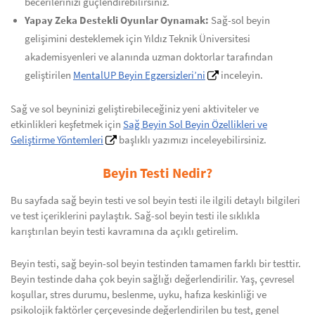
becerilerinizi güçlendirebilirsiniz.
Yapay Zeka Destekli Oyunlar Oynamak:
Sağ-sol beyin
gelişimini desteklemek için Yıldız Teknik Üniversitesi
akademisyenleri ve alanında uzman doktorlar tarafından
geliştirilen
MentalUP Beyin Egzersizleri’ni
inceleyin.
Sağ ve sol beyninizi geliştirebileceğiniz yeni aktiviteler ve
etkinlikleri keşfetmek için
Sağ Beyin Sol Beyin Özellikleri ve
Geliştirme Yöntemleri
başlıklı yazımızı inceleyebilirsiniz.
Beyin Testi Nedir?
Bu sayfada sağ beyin testi ve sol beyin testi ile ilgili detaylı bilgileri
ve test içeriklerini paylaştık. Sağ-sol beyin testi ile sıklıkla
karıştırılan beyin testi kavramına da açıklı getirelim.
Beyin testi, sağ beyin-sol beyin testinden tamamen farklı bir testtir.
Beyin testinde daha çok beyin sağlığı değerlendirilir. Yaş, çevresel
koşullar, stres durumu, beslenme, uyku, hafıza keskinliği ve
psikolojik faktörler çerçevesinde değerlendirilen bu test, genel