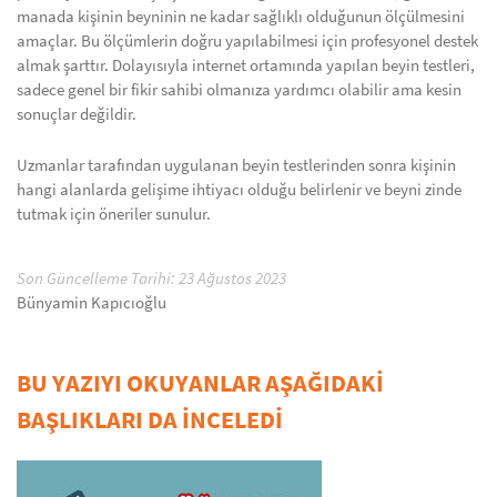
manada kişinin beyninin ne kadar sağlıklı olduğunun ölçülmesini
amaçlar. Bu ölçümlerin doğru yapılabilmesi için profesyonel destek
almak şarttır. Dolayısıyla internet ortamında yapılan beyin testleri,
sadece genel bir fikir sahibi olmanıza yardımcı olabilir ama kesin
sonuçlar değildir.
Uzmanlar tarafından uygulanan beyin testlerinden sonra kişinin
hangi alanlarda gelişime ihtiyacı olduğu belirlenir ve beyni zinde
tutmak için öneriler sunulur.
Son Güncelleme Tarihi: 23 Ağustos 2023
Bünyamin Kapıcıoğlu
BU YAZIYI OKUYANLAR AŞAĞIDAKİ
BAŞLIKLARI DA İNCELEDİ