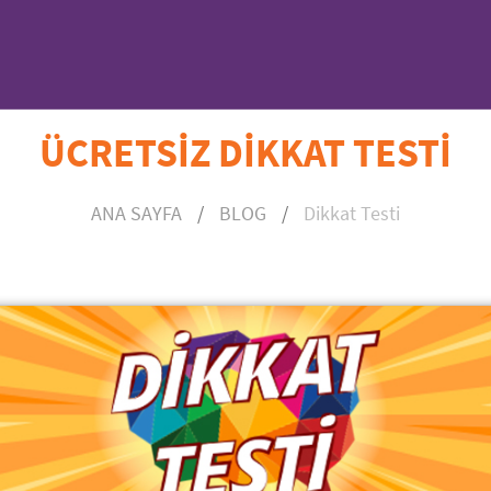
ÜCRETSİZ DİKKAT TESTİ
ANA SAYFA
/
BLOG
/
Dikkat Testi