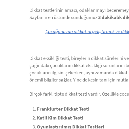
Dikkat testlerinin amacı, odaklanmayı beceremeyen
Sayfanın en üstünde sunduğumuz
3 dakikalık di
Çocuğunuzun dikkatini geliştirmek ve dikka
Dikkat eksikliği testi, bireylerin dikkat sürelerini
çağındaki çocukların dikkat eksikliği sorunlarını be
çocukların ilgisini çekerken, aynı zamanda dikkat s
önemli bilgiler sağlar. Yine de kesin tanı için mut
Birçok farklı tipte dikkat testi vardır. Özellikle çoc
Frankfurter Dikkat Testi
Katil Kim Dikkat Testi
Oyunlaştırılmış Dikkat Testleri