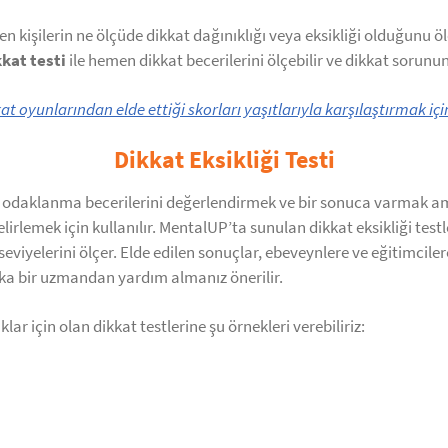
 kişilerin ne ölçüde dikkat dağınıklığı veya eksikliği olduğunu ö
kkat testi
ile hemen dikkat becerilerini ölçebilir ve dikkat sorununu
t oyunlarından elde ettiği skorları yaşıtlarıyla karşılaştırmak iç
Dikkat Eksikliği Testi
 ve odaklanma becerilerini değerlendirmek ve bir sonuca varmak amacı
lirlemek için kullanılır. MentalUP’ta sunulan dikkat eksikliği testle
eviyelerini ölçer. Elde edilen sonuçlar, ebeveynlere ve eğitimcile
laka bir uzmandan yardım almanız önerilir.
uklar için olan dikkat testlerine şu örnekleri verebiliriz: