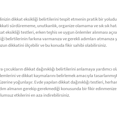
izin dikkat eksikliği belirtilerini tespit etmenin pratik bir yoludu
 dikkati sürdürememe, unutkanlık, organize olamama ve sık sık hat
kat eksikliği testleri, erken teşhis ve uygun önlemler alınması açı
liği belirtilerinin farkına varmanıza ve gerekli adımları atmanıza
un dikkatini ölçebilir ve bu konuda fikir sahibi olabilirsiniz.
eya çocukların dikkat dağınıklığı belirtilerini anlamaya yardımcı ola
emlerini ve dikkat kaymalarını belirlemek amacıyla tasarlanmıştı
erine yoğunlaşır. Evde yapılan dikkat dağınıklığı testleri, herh
yardım almanın gerekip gerekmediği konusunda bir fikir edinmeniz
umsuz etkilerini en aza indirebilirsiniz.