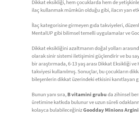
Dikkat eksikliği, hem çocuklarda hem de yetişkin
ilaç kullanmak mümkün olduğu gibi, ilacın yan etk
İlaç kategorisine girmeyen gıda takviyeleri, düzenli
MentalUP gibi bilimsel temelli uygulamalar ve Good
Dikkat eksikliğini azaltmanın doğal yolları arası
olarak sinir sistemi iletişimini güçlendirir ve bu 
bir araştırmada, 6-13 yaş arası Dikkat Eksikliği 
takviyesi kullanılmış. Sonuçlar, bu çocukların dik
bileşenlerin dikkat üzerindeki etkisini kanıtlayan g
Bunun yanı sıra,
B vitamini grubu
da zihinsel ber
üretimine katkıda bulunur ve uzun süreli odaklanma
kolayca bulabileceğiniz
Goodday Minions Argin