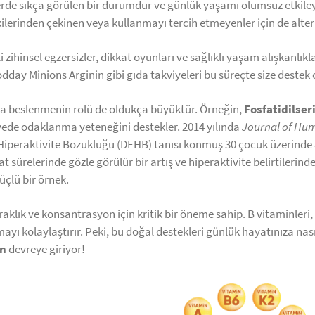
lerde sıkça görülen bir durumdur ve günlük yaşamı olumsuz etkil
ilerinden çekinen veya kullanmayı tercih etmeyenler için de alt
 zihinsel egzersizler, dikkat oyunları ve sağlıklı yaşam alışkanlıkl
day Minions Arginin gibi gıda takviyeleri bu süreçte size destek o
nda beslenmenin rolü de oldukça büyüktür. Örneğin,
Fosfatidilser
sayede odaklanma yeteneğini destekler. 2014 yılında
Journal of Hum
ve Hiperaktivite Bozukluğu (DEHB) tanısı konmuş 30 çocuk üzerinde
kat sürelerinde gözle görülür bir artış ve hiperaktivite belirtile
üçlü bir örnek.
raklık ve konsantrasyon için kritik bir öneme sahip. B vitaminleri,
yı kolaylaştırır. Peki, bu doğal destekleri günlük hayatınıza nası
in
devreye giriyor!