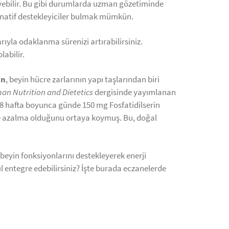
eyebilir. Bu gibi durumlarda uzman gözetiminde
ernatif destekleyiciler bulmak mümkün.
arıyla odaklanma sürenizi artırabilirsiniz.
labilir.
in
, beyin hücre zarlarının yapı taşlarından biri
an Nutrition and Dietetics
dergisinde yayımlanan
 8 hafta boyunca günde 150 mg Fosfatidilserin
rinde azalma olduğunu ortaya koymuş. Bu, doğal
 beyin fonksiyonlarını destekleyerek enerji
l entegre edebilirsiniz? İşte burada eczanelerde