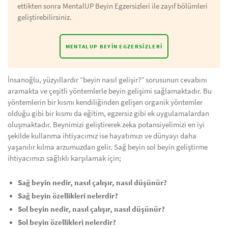
ettikten sonra MentalUP Beyin Egzersizleri ile zayıf bölümleri
geliştirebilirsiniz.
MENTALUP BEYIN EGZERSIZLERI
İnsanoğlu, yüzyıllardır “beyin nasıl gelişir?” sorusunun cevabını
aramakta ve çeşitli yöntemlerle beyin gelişimi sağlamaktadır. Bu
yöntemlerin bir kısmı kendiliğinden gelişen organik yöntemler
olduğu gibi bir kısmı da eğitim, egzersiz gibi ek uygulamalardan
oluşmaktadır. Beynimizi geliştirerek zeka potansiyelimizi en iyi
şekilde kullanma ihtiyacımız ise hayatımızı ve dünyayı daha
yaşanılır kılma arzumuzdan gelir. Sağ beyin sol beyin geliştirme
ihtiyacımızı sağlıklı karşılamak için;
Sağ beyin nedir, nasıl çalışır, nasıl düşünür?
Sağ beyin özellikleri nelerdir?
Sol beyin nedir, nasıl çalışır, nasıl düşünür?
Sol beyin özellikleri nelerdir?