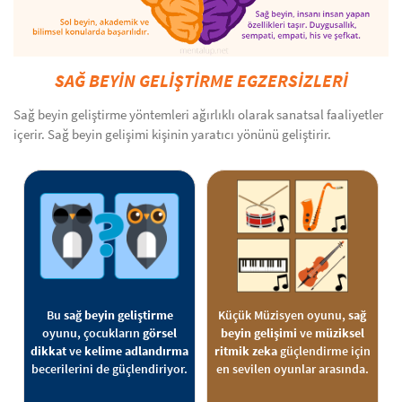
SAĞ BEYİN GELİŞTİRME EGZERSİZLERİ
Sağ beyin geliştirme yöntemleri ağırlıklı olarak sanatsal faaliyetler
içerir. Sağ beyin gelişimi kişinin yaratıcı yönünü geliştirir.
Bu
sağ beyin geliştirme
Küçük Müzisyen oyunu,
sağ
oyunu, çocukların
görsel
beyin gelişimi
ve
müziksel
dikkat
ve
kelime adlandırma
ritmik zeka
güçlendirme için
becerilerini de güçlendiriyor.
en sevilen oyunlar arasında.