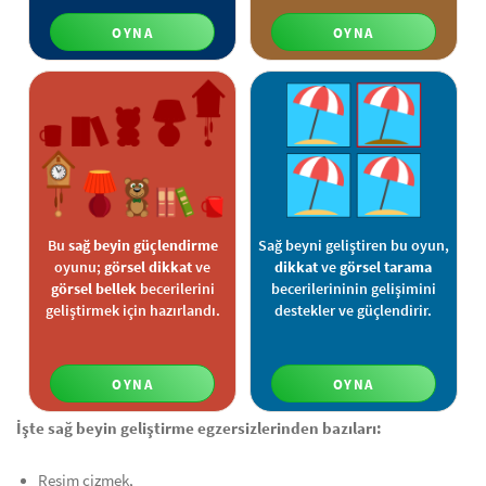
OYNA
OYNA
Bu
sağ beyin güçlendirme
Sağ beyni geliştiren bu oyun,
oyunu;
görsel dikkat
ve
dikkat
ve
görsel tarama
görsel bellek
becerilerini
becerilerininin gelişimini
geliştirmek için hazırlandı.
destekler ve güçlendirir.
OYNA
OYNA
İşte sağ beyin geliştirme egzersizlerinden bazıları:
Resim çizmek,