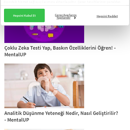
dışındaki hizmet sağlayıcılarımıza aktarılacaktır. Çerez tercihlerinizi panelden
yönetebilirsiniz:
Çerez Aydınlatma Metni
Çerez Ayarlarını
Hepsini Kabul Et
Hepsini Reddet
Yapılandır
Çoklu Zeka Testi Yap, Baskın Özelliklerini Öğren! -
MentalUP
Analitik Düşünme Yeteneği Nedir, Nasıl Geliştirilir?
- MentalUP