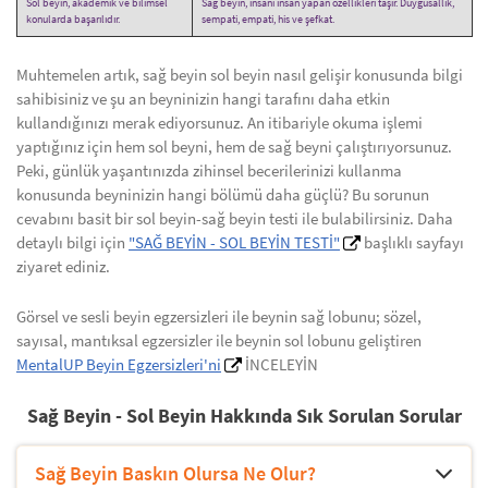
Sol beyin, akademik ve bilimsel
Sağ beyin, insanı insan yapan özellikleri taşır. Duygusallık,
konularda başarılıdır.
sempati, empati, his ve şefkat.
Muhtemelen artık, sağ beyin sol beyin nasıl gelişir konusunda bilgi
sahibisiniz ve şu an beyninizin hangi tarafını daha etkin
kullandığınızı merak ediyorsunuz. An itibariyle okuma işlemi
yaptığınız için hem sol beyni, hem de sağ beyni çalıştırıyorsunuz.
Peki, günlük yaşantınızda zihinsel becerilerinizi kullanma
konusunda beyninizin hangi bölümü daha güçlü? Bu sorunun
cevabını basit bir sol beyin-sağ beyin testi ile bulabilirsiniz. Daha
detaylı bilgi için
"SAĞ BEYİN - SOL BEYİN TESTİ"
başlıklı sayfayı
ziyaret ediniz.
Görsel ve sesli beyin egzersizleri ile beynin sağ lobunu; sözel,
sayısal, mantıksal egzersizler ile beynin sol lobunu geliştiren
MentalUP Beyin Egzersizleri'ni
İNCELEYİN
Sağ Beyin - Sol Beyin Hakkında Sık Sorulan Sorular
Sağ Beyin Baskın Olursa Ne Olur?