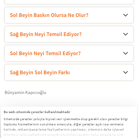
Sol Beyin Baskın Olursa Ne Olur?
Sağ Beyin Neyi Temsil Ediyor?
Sol Beyin Neyi Temsil Ediyor?
Sağ Beyin Sol Beyin Farkı
Bünyamin Kapıcıoğlu
Bu web-sitesinde çerezler kullanılmaktadır
BU YAZIYI OKUYANLAR AŞAĞIDAKİ
Sitemizde çerezler yoluyla kişisel veri işlenmekte olup gerekli olan çerezler bilgi
BAŞLIKLARI DA İNCELEDİ
toplumu hizmetlerinin sunulması amacıyla; diğer çerezler açık rıza vermeniz
halinde, reklam/pazarlama faaliyetlerinin yapılması, sitemizin daha işlevsel
kılınması ve kişiselleştirme amaçlarıyla kullanılacaktır ve bu amaçlarla yurt