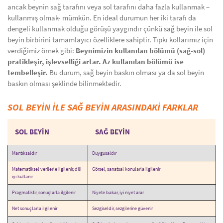
ancak beynin sağ tarafını veya sol tarafını daha fazla kullanmak –
kullanmış olmak- mümkün. En ideal durumun her iki tarafı da
dengeli kullanmak olduğu görüşü yaygındır çünkü sağ beyin ile sol
beyin birbirini tamamlayıcı özelliklere sahiptir. Tıpkı kollarımız için
verdiğimiz örnek gibi:
Beynimizin kullanılan bölümü (sağ-sol)
pratikleşir, işlevselliği artar. Az kullanılan bölümü ise
tembelleşir.
Bu durum, sağ beyin baskın olması ya da sol beyin
baskın olması şeklinde bilinmektedir.
SOL BEYİN İLE SAĞ BEYİN ARASINDAKİ FARKLAR
SOL BEYİN
SAĞ BEYİN
Mantıksaldır
Duygusaldır
Matematiksel verilerle ilgilenir, dili
Görsel, sanatsal konularla ilgilenir
iyi kullanır
Pragmatiktir, sonuçlarla ilgilenir
Niyete bakar, iyi niyet arar
Net sonuçlarla ilgilenir
Sezgiseldir, sezgilerine güvenir