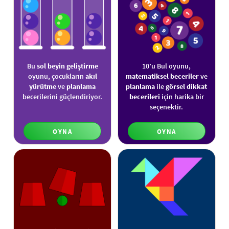
Bu
sol beyin geliştirme
10’u Bul oyunu,
oyunu, çocukların
akıl
matematiksel beceriler
ve
yürütme
ve
planlama
planlama
ile
görsel dikkat
becerilerini güçlendiriyor.
becerileri
için harika bir
seçenektir.
OYNA
OYNA