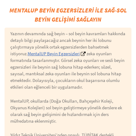
MENTALUP BEYİN EGZERSİZLERİ İLE SAĞ-SOL
BEYİN GELİŞİMİ SAĞLAYIN
Yazının devamında sağ beyin – sol beyin kavramları hakkında
detaylı bilgi paylaşacağız ancak beynin her iki lobunu
çalıştırmaya yönelik ortak egzersizlerden bahsetmek
istiyoruz.
MentalUP Beyin Egzersizleri
zeka oyunları
formatında tasarlanmıştır. Görsel zeka oyunları ve sesli beyin
egzersizleri ile beynin sağ lobuna hitap ederken; sözel,
sayısal, mantıksal zeka oyunları ile beynin sol lobuna hitap
etmektedir. Dolayısıyla, çocukların okul başarısına olumlu
etkileri olan eğlenceli bir uygulamadır.
MentalUP, okullarda (Doğa Okulları, Bahçeşehir Koleji,
Okyanus Kolejleri) sol beyin geliştirmeye yönelik derslere ek
olarak sağ beyin gelişimini de hızlandırmak için ders
müfredatına eklenmiştir.
Yıldız Teknik Üniversitesi’nden onaylı, TÜBİTAK destekli,