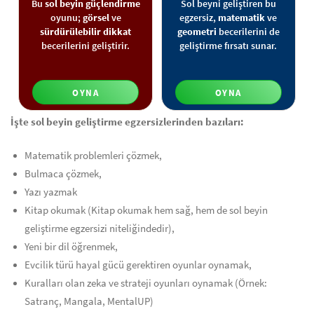
Bu
sol beyin güçlendirme
Sol beyni geliştiren bu
oyunu;
görsel
ve
egzersiz,
matematik
ve
sürdürülebilir dikkat
geometri
becerilerini de
becerilerini geliştirir.
geliştirme fırsatı sunar.
OYNA
OYNA
İşte sol beyin geliştirme egzersizlerinden bazıları:
Matematik problemleri çözmek,
Bulmaca çözmek,
Yazı yazmak
Kitap okumak (Kitap okumak hem sağ, hem de sol beyin
geliştirme egzersizi niteliğindedir),
Yeni bir dil öğrenmek,
Evcilik türü hayal gücü gerektiren oyunlar oynamak,
Kuralları olan zeka ve strateji oyunları oynamak (Örnek:
Satranç, Mangala, MentalUP)