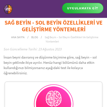
UYGULAMAYA GİT
SAĞ BEYİN - SOL BEYİN ÖZELLİKLERİ VE
GELİŞTİRME YÖNTEMLERİ
ANA SAYFA
/
BLOG
/
Sağ Beyin – Sol Beyin Özellikleri Ve Geliştirme
Yöntemleri
Son Güncelleme Tarihi: 23 Ağustos 2023
İnsan beyni davranış ve düşünme biçimine göre, sağ beyin – sol
beyin şeklinde ikiye ayrılır. Henüz hangi bölümünü daha etkin
kullandığınızı bilmiyorsanız aşağıdaki test ile kolayca
öğrenebilirsiniz.