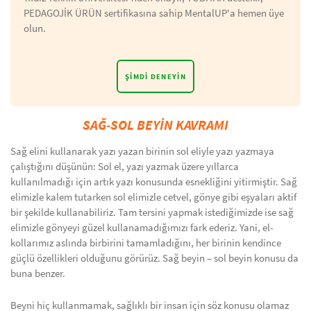
PEDAGOJİK ÜRÜN sertifikasına sahip MentalUP'a hemen üye
olun.
ŞIMDI DENEYIN
SAĞ-SOL BEYİN KAVRAMI
Sağ elini kullanarak yazı yazan birinin sol eliyle yazı yazmaya
çalıştığını düşünün: Sol el, yazı yazmak üzere yıllarca
kullanılmadığı için artık yazı konusunda esnekliğini yitirmiştir. Sağ
elimizle kalem tutarken sol elimizle cetvel, gönye gibi eşyaları aktif
bir şekilde kullanabiliriz. Tam tersini yapmak istediğimizde ise sağ
elimizle gönyeyi güzel kullanamadığımızı fark ederiz. Yani, el-
kollarımız aslında birbirini tamamladığını, her birinin kendince
güçlü özellikleri olduğunu görürüz. Sağ beyin – sol beyin konusu da
buna benzer.
Beyni hiç kullanmamak, sağlıklı bir insan için söz konusu olamaz