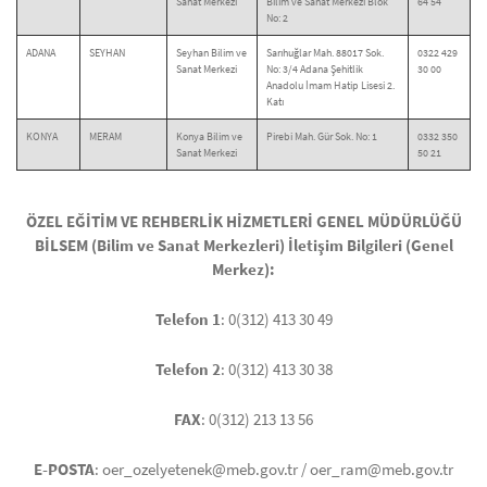
Sanat Merkezi
Bilim ve Sanat Merkezi Blok
64 54
No: 2
ADANA
SEYHAN
Seyhan Bilim ve
Sarıhuğlar Mah. 88017 Sok.
0322 429
Sanat Merkezi
No: 3/4 Adana Şehitlik
30 00
Anadolu İmam Hatip Lisesi 2.
Katı
KONYA
MERAM
Konya Bilim ve
Pirebi Mah. Gür Sok. No: 1
0332 350
Sanat Merkezi
50 21
ÖZEL EĞİTİM VE REHBERLİK HİZMETLERİ GENEL MÜDÜRLÜĞÜ
BİLSEM (Bilim ve Sanat Merkezleri) İletişim Bilgileri (Genel
Merkez):
Telefon 1
: 0(312) 413 30 49
Telefon 2
: 0(312) 413 30 38
FAX
: 0(312) 213 13 56
E-POSTA
: oer_ozelyetenek@meb.gov.tr / oer_ram@meb.gov.tr