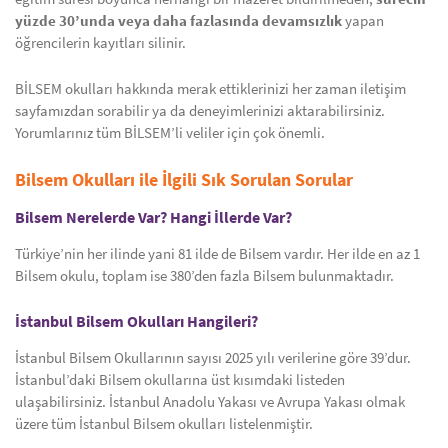
yüzde 30’unda veya daha fazlasında devamsızlık
yapan
öğrencilerin kayıtları silinir.
BİLSEM okulları hakkında merak ettiklerinizi her zaman iletişim
sayfamızdan sorabilir ya da deneyimlerinizi aktarabilirsiniz.
Yorumlarınız tüm BİLSEM’li veliler için çok önemli.
Bilsem Okulları ile İlgili Sık Sorulan Sorular
Bilsem Nerelerde Var? Hangi İllerde Var?
Türkiye’nin her ilinde yani 81 ilde de Bilsem vardır. Her ilde en az 1
Bilsem okulu, toplam ise 380’den fazla Bilsem bulunmaktadır.
İstanbul Bilsem Okulları Hangileri?
İstanbul Bilsem Okullarının sayısı 2025 yılı verilerine göre 39’dur.
İstanbul’daki Bilsem okullarına üst kısımdaki listeden
ulaşabilirsiniz. İstanbul Anadolu Yakası ve Avrupa Yakası olmak
üzere tüm İstanbul Bilsem okulları listelenmiştir.