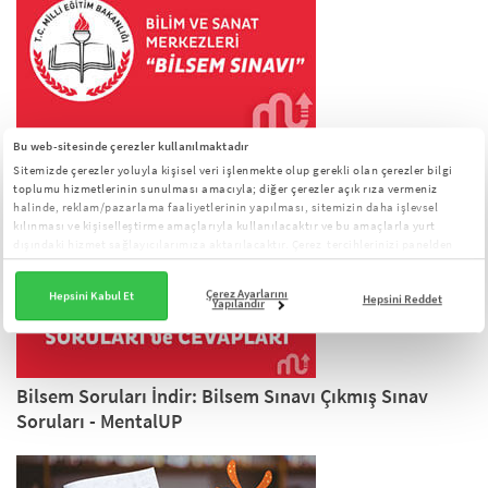
BİLSEM (Bilim ve Sanat Merkezleri) Sınavı
Bu web-sitesinde çerezler kullanılmaktadır
Sitemizde çerezler yoluyla kişisel veri işlenmekte olup gerekli olan çerezler bilgi
Hakkında Merak Edilenler - MentalUP
toplumu hizmetlerinin sunulması amacıyla; diğer çerezler açık rıza vermeniz
halinde, reklam/pazarlama faaliyetlerinin yapılması, sitemizin daha işlevsel
kılınması ve kişiselleştirme amaçlarıyla kullanılacaktır ve bu amaçlarla yurt
dışındaki hizmet sağlayıcılarımıza aktarılacaktır. Çerez tercihlerinizi panelden
yönetebilirsiniz:
Çerez Aydınlatma Metni
Çerez Ayarlarını
Hepsini Kabul Et
Hepsini Reddet
Yapılandır
Bilsem Soruları İndir: Bilsem Sınavı Çıkmış Sınav
Soruları - MentalUP