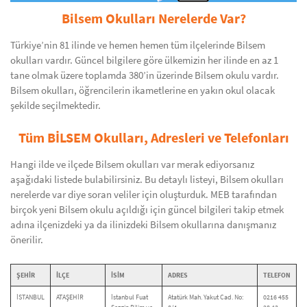
Bilsem Okulları Nerelerde Var?
Türkiye’nin 81 ilinde ve hemen hemen tüm ilçelerinde Bilsem
okulları vardır. Güncel bilgilere göre ülkemizin her ilinde en az 1
tane olmak üzere toplamda 380’in üzerinde Bilsem okulu vardır.
Bilsem okulları, öğrencilerin ikametlerine en yakın okul olacak
şekilde seçilmektedir.
Tüm BİLSEM Okulları, Adresleri ve Telefonları
Hangi ilde ve ilçede Bilsem okulları var merak ediyorsanız
aşağıdaki listede bulabilirsiniz. Bu detaylı listeyi, Bilsem okulları
nerelerde var diye soran veliler için oluşturduk. MEB tarafından
birçok yeni Bilsem okulu açıldığı için güncel bilgileri takip etmek
adına ilçenizdeki ya da ilinizdeki Bilsem okullarına danışmanız
önerilir.
ŞEHİR
İLÇE
İSİM
ADRES
TELEFON
İSTANBUL
ATAŞEHİR
İstanbul Fuat
Atatürk Mah. Yakut Cad. No:
0216 455