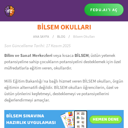
FEDU.AI’I AÇ
BİLSEM OKULLARI
ANA SAYFA
/
BLOG
/
Bilsem Okulları
Son Güncelleme Tarihi: 17 Kasım 2025
Bilim ve Sanat Merkezleri
veya kısaca
BİLSEM
; üstün yetenek
potansiyeline sahip çocukların potansiyelini desteklemek için özel
müfredatlarla eğitim veren, okullardır.
Milli Eğitim Bakanlığı’na bağlı hizmet veren BİLSEM okulları, örgün
eğitimin alternatifi değildir. BİLSEM okulları öğrencilerin, özel ve
üstün yönlerini keşfetmeyi, desteklemeyi ve potansiyellerini
değerlendirmeyi amaçlar.