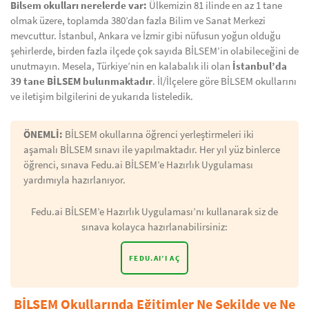
Bilsem okulları nerelerde var:
Ülkemizin 81 ilinde en az 1 tane
olmak üzere, toplamda 380’dan fazla Bilim ve Sanat Merkezi
mevcuttur. İstanbul, Ankara ve İzmir gibi nüfusun yoğun olduğu
şehirlerde, birden fazla ilçede çok sayıda BİLSEM’in olabileceğini de
unutmayın. Mesela, Türkiye’nin en kalabalık ili olan
İstanbul’da
39 tane BİLSEM bulunmaktadır
. İl/İlçelere göre BİLSEM okullarını
ve iletişim bilgilerini de yukarıda listeledik.
ÖNEMLİ:
BİLSEM okullarına öğrenci yerleştirmeleri iki
aşamalı BİLSEM sınavı ile yapılmaktadır. Her yıl yüz binlerce
öğrenci, sınava Fedu.ai BİLSEM’e Hazırlık Uygulaması
yardımıyla hazırlanıyor.
Fedu.ai BİLSEM’e Hazırlık Uygulaması’nı kullanarak siz de
sınava kolayca hazırlanabilirsiniz:
FEDU.AI’I AÇ
BİLSEM Okullarında Eğitimler Ne Şekilde ve Ne