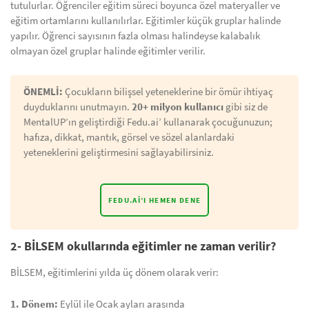
tutulurlar. Öğrenciler eğitim süreci boyunca özel materyaller ve
eğitim ortamlarını kullanılırlar. Eğitimler küçük gruplar halinde
yapılır. Öğrenci sayısının fazla olması halindeyse kalabalık
olmayan özel gruplar halinde eğitimler verilir.
ÖNEMLİ:
Çocukların bilişsel yeteneklerine bir ömür ihtiyaç
duyduklarını unutmayın.
20+ milyon kullanıcı
gibi siz de
MentalUP’ın geliştirdiği Fedu.ai’ kullanarak çocuğunuzun;
hafıza, dikkat, mantık, görsel ve sözel alanlardaki
yeteneklerini geliştirmesini sağlayabilirsiniz.
FEDU.AI’I HEMEN DENE
2- BİLSEM okullarında eğitimler ne zaman verilir?
BİLSEM, eğitimlerini yılda üç dönem olarak verir:
1. Dönem:
Eylül ile Ocak ayları arasında