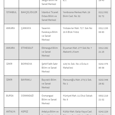
Sezgin Bilim ve
8/1
28 43
Sanat Merkezi
İSTANBUL
BAHÇELİEVLER
İstanbul Ticaret
Yenibosna Merkez Mah. 29
0212 552
Odası Bilim ve
Ekim Cad. No: 32
52 72
Sanat Merkezi
ANKARA
ÇANKAYA
Yasemin
Yıldızevler Mah. 717. Sok No:
0312 235
Karakaya Bilim
19 A Blok Yıldız
06 83
ve Sanat
Merkezi
ANKARA
ETİMESGUT
Etimesgut Bilim
Eryaman Mah. 277.Sok.No: 7
0312 282
ve Sanat
Atakent 1.Kısım
21 25
Merkezi
İZMİR
BORNOVA
Şehit Fatih Satır
129/31 Sok. No: 2 Evka 3
0232 375
Bilim ve Sanat
Mahallesi
85 58
Merkezi
İZMİR
BAYRAKLI
Bayraklı Bilim
Mansuroğlu Mah. 273/2 Sok.
0232 348
ve Sanat
No: 1
28 82
Merkezi
BURSA
OSMANGAZİ
Osmangazi
Hürriyet Mah. 11.Okul Sokak
0532 219
Bilim ve Sanat
No: 5
21 02
Merkezi
ANTALYA
KEPEZ
Antalya Bilim ve
Kültür Mah. Galip Kaya Cad.
0242 229