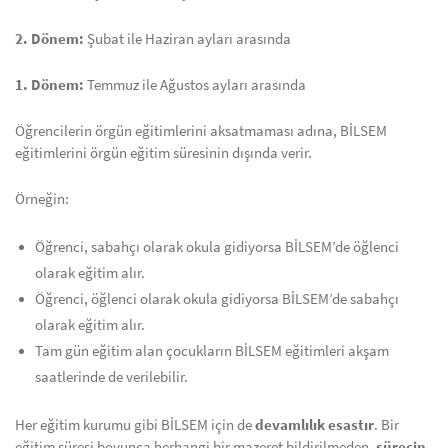
2. Dönem:
Şubat ile Haziran ayları arasında
1. Dönem:
Temmuz ile Ağustos ayları arasında
Öğrencilerin örgün eğitimlerini aksatmaması adına, BİLSEM
eğitimlerini örgün eğitim süresinin dışında verir.
Örneğin:
Öğrenci, sabahçı olarak okula gidiyorsa BİLSEM’de öğlenci
olarak eğitim alır.
Öğrenci, öğlenci olarak okula gidiyorsa BİLSEM’de sabahçı
olarak eğitim alır.
Tam gün eğitim alan çocukların BİLSEM eğitimleri akşam
saatlerinde de verilebilir.
Her eğitim kurumu gibi BİLSEM için de
devamlılık esastır
. Bir
eğitim süresi boyunca herhangi bir mazeret bildirilmeden,
sürecin