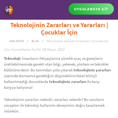
UYGULAMAYA GİT
Teknolojinin Zararları ve Yararları |
Çocuklar İçin
ANA SAYFA
/
BLOG
/
Teknolojinin Zararları ve Yararları | Çocuklar İçin
Son Güncelleme Tarihi:
08 Mayıs 2023
Teknoloji:
İnsanların ihtiyaçlarına yönelik araç ve gereçlerin
üretilebilmesinde gerekli olan bilgi, yetenek, yöntem ve teknikler
bütününe denir. Bu tanımdan yola çıkarak
teknolojinin yararları
üzerinde durmamız gerektiğini düşünebiliriz fakat bilinçli
kullanılmadığı durumlarda
teknolojinin zararları
ile karşı
karşıya kalıyoruz!
Teknolojinin yararları nelerdir, zararları nelerdir? Bu soruların
cevapları ile teknoloji kullanımı deneyimini doğru tasarlamak
mümkün.