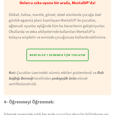
Onlarca zeka oyunu bir arada, MentalUP’da!
Dikkat, hafıza, mantık, görsel, sözel alanlarda çocuğa özel
günlük egzersiz planı hazırlayan MentalUP ile çocuklar,
eğlenceli oyunlar eşliğinde tüm bu becerilerini geliştiriyorlar.
Okullarda ve zeka atölyelerinde kullanılan MentalUP’a
kolayca erişebilir ve evinizde çocuğunuza kullandırabilirsiniz.
MENTALUP’I DENEMEK İÇIN TIKLAYIN
Not:
Çocuklar üzerindeki olumlu etkileri gözlemlendi ve
Ruh
Sağlığı Derneği
tarafından
pedagojik ürün
olarak
sertifikalandırıldı.
4- Öğrenmeyi Öğrenmek:
İnternet sayesinde artık her evde uçsuz bucaksız bir kütüphane var.