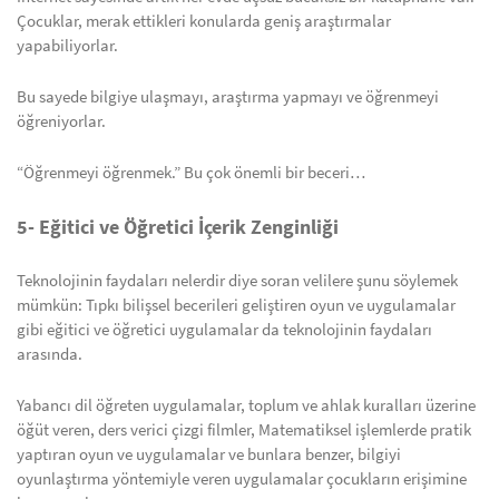
Çocuklar, merak ettikleri konularda geniş araştırmalar
yapabiliyorlar.
Bu sayede bilgiye ulaşmayı, araştırma yapmayı ve öğrenmeyi
öğreniyorlar.
“Öğrenmeyi öğrenmek.” Bu çok önemli bir beceri…
5- Eğitici ve Öğretici İçerik Zenginliği
Teknolojinin faydaları nelerdir diye soran velilere şunu söylemek
mümkün: Tıpkı bilişsel becerileri geliştiren oyun ve uygulamalar
gibi eğitici ve öğretici uygulamalar da teknolojinin faydaları
arasında.
Yabancı dil öğreten uygulamalar, toplum ve ahlak kuralları üzerine
öğüt veren, ders verici çizgi filmler, Matematiksel işlemlerde pratik
yaptıran oyun ve uygulamalar ve bunlara benzer, bilgiyi
oyunlaştırma yöntemiyle veren uygulamalar çocukların erişimine