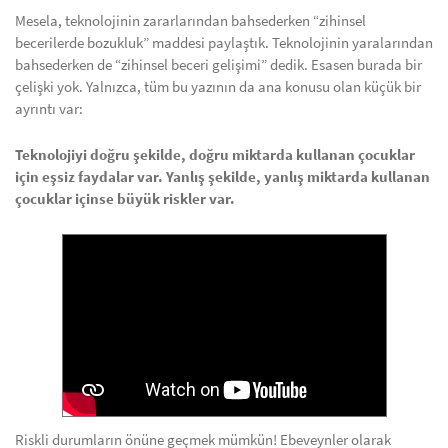
Mesela, teknolojinin zararlarından bahsederken “zihinsel
becerilerde bozukluk” maddesi paylaştık. Teknolojinin yaralarından
bahsederken de “zihinsel beceri gelişimi” dedik. Esasen burada bir
çelişki yok. Yalnızca, tüm bu yazının da ana konusu olan küçük bir
ayrıntı var:
Teknolojiyi doğru şekilde, doğru miktarda kullanan çocuklar
için eşsiz faydalar var. Yanlış şekilde, yanlış miktarda kullanan
çocuklar içinse büyük riskler var.
Riskli durumların önüne geçmek mümkün! Ebeveynler olarak