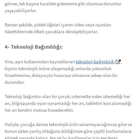
görme, tek başına tuvalete gidememe gibi olumsuz durumlar
yaşayabiliyorlar.
Benzer şekilde, şiddet öğeleri içeren video veya oyunları
tükettiklerinde öfkeli çocuklara dönüşebiliyorlar.
4- Teknoloji Bağımlılığı:
Yine, aşırı kullanımdan kaynaklanan
teknoloji bağımlılığı
,
kişinin teknolojik ürüne ulaşamadığı anlarda yoksunluk
hissetmesine, dolayısıyla huzursuz olmasına sebep olan bir
durumdur.
Teknoloji bağımlısı olan bir çocuk; internette video izlemediği her
an, bilgisayarda oyun oynamadığı her an, tabletini kurcalamadığı
her an kendini mutsuz hissedecektir.
Haliyle, çocuğa daima teknolojik ürün sunamayacağımıza göre ve
bunun zaten yanlış olduğunu bildiğimize göre çeşitli kısıtlamalara
gitmek zorunda kalırız. Ancak bu kısıtlamalar için gecikmiş