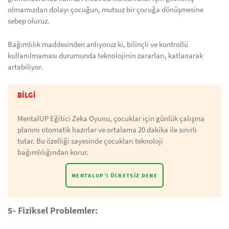
olmamızdan dolayı çocuğun, mutsuz bir çocuğa dönüşmesine
sebep oluruz.
Bağımlılık maddesinden anlıyoruz ki, bilinçli ve kontrollü
kullanılmaması durumunda teknolojinin zararları, katlanarak
artabiliyor.
BİLGİ
MentalUP Eğitici Zeka Oyunu, çocuklar için günlük çalışma
planını otomatik hazırlar ve ortalama 20 dakika ile sınırlı
tutar. Bu özelliği sayesinde çocukları teknoloji
bağımlılığından korur.
MENTALUP’I ÜCRETSIZ DENE
5- Fiziksel Problemler: