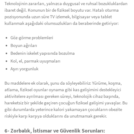
Teknolojinin zararları, yalnızca duygusal ve ruhsal bozukluklardan
ibaret değil. Konunun bir de fiziksel boyutu var. Hatalı oturma
pozisyonunda uzun süre TV izlemek, bilgisayar veya tablet
kullanmak aşağıdaki olumsuzlukları da beraberinde getiriyor:
Göz-görme problemleri
Boyun ağrıları
Bedenin iskelet yapısında bozulma
Kol, el, parmak uyuşmaları
Aşırı yorgunluk
Bu maddelere ek olarak, şunu da söyleyebiliriz: Yürüme, koşma,
atlama, fiziksel oyunlar oynama gibi kas gelişimini destekleyici
aktivitelere ayrılması gereken süreyi, teknolojik cihaz başında,
hareketsiz bir şekilde geçiren çocuğun fiziksel gelişimi yavaşlar. Bu
gibi durumlarda yeterince kalori yakamayan çocukların obezite
riskiyle karşı karşıya olduklarını da unutmamak gerekir.
6- Zorbalık, İstismar ve Güvenlik Sorunları: