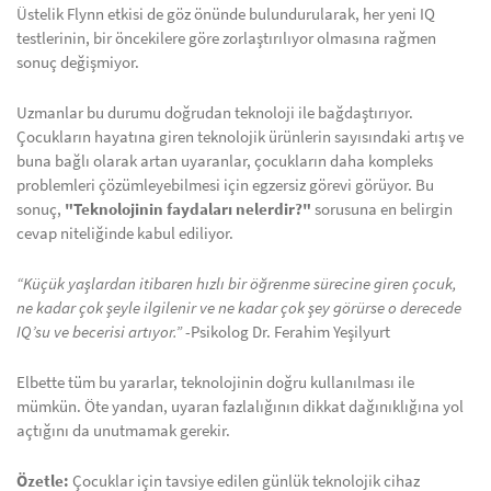
Üstelik Flynn etkisi de göz önünde bulundurularak, her yeni IQ
testlerinin, bir öncekilere göre zorlaştırılıyor olmasına rağmen
sonuç değişmiyor.
Uzmanlar bu durumu doğrudan teknoloji ile bağdaştırıyor.
Çocukların hayatına giren teknolojik ürünlerin sayısındaki artış ve
buna bağlı olarak artan uyaranlar, çocukların daha kompleks
problemleri çözümleyebilmesi için egzersiz görevi görüyor. Bu
sonuç,
"Teknolojinin faydaları nelerdir?"
sorusuna en belirgin
cevap niteliğinde kabul ediliyor.
“Küçük yaşlardan itibaren hızlı bir öğrenme sürecine giren çocuk,
ne kadar çok şeyle ilgilenir ve ne kadar çok şey görürse o derecede
IQ’su ve becerisi artıyor.”
-Psikolog Dr. Ferahim Yeşilyurt
Elbette tüm bu yararlar, teknolojinin doğru kullanılması ile
mümkün. Öte yandan, uyaran fazlalığının dikkat dağınıklığına yol
açtığını da unutmamak gerekir.
Özetle:
Çocuklar için tavsiye edilen günlük teknolojik cihaz