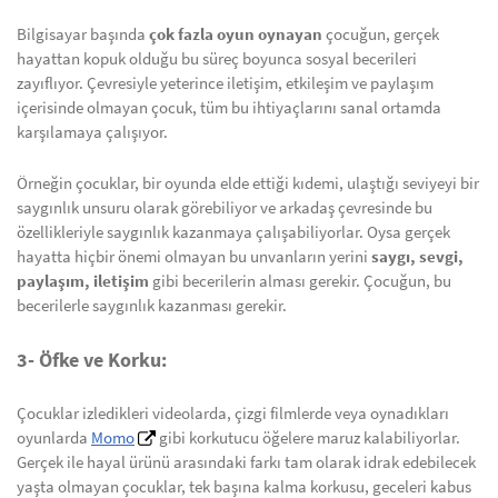
Bilgisayar başında
çok fazla oyun oynayan
çocuğun, gerçek
hayattan kopuk olduğu bu süreç boyunca sosyal becerileri
zayıflıyor. Çevresiyle yeterince iletişim, etkileşim ve paylaşım
içerisinde olmayan çocuk, tüm bu ihtiyaçlarını sanal ortamda
karşılamaya çalışıyor.
Örneğin çocuklar, bir oyunda elde ettiği kıdemi, ulaştığı seviyeyi bir
saygınlık unsuru olarak görebiliyor ve arkadaş çevresinde bu
özellikleriyle saygınlık kazanmaya çalışabiliyorlar. Oysa gerçek
hayatta hiçbir önemi olmayan bu unvanların yerini
saygı, sevgi,
paylaşım, iletişim
gibi becerilerin alması gerekir. Çocuğun, bu
becerilerle saygınlık kazanması gerekir.
3- Öfke ve Korku:
Çocuklar izledikleri videolarda, çizgi filmlerde veya oynadıkları
oyunlarda
Momo
gibi korkutucu öğelere maruz kalabiliyorlar.
Gerçek ile hayal ürünü arasındaki farkı tam olarak idrak edebilecek
yaşta olmayan çocuklar, tek başına kalma korkusu, geceleri kabus