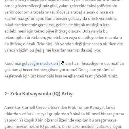
örnek gösterebileceğimiz gibi, yakın gelecekte taksi şoförlerinin
yerini otonom arabaların (sürücüsüz araba) alacak olması da
kaçınılmaz görünüyor. Buna benzer çok sayıda örnek verebiliriz
fakat özetlememiz gerekirse, gelecekte birçok mesleğin icra
edilebilmesi için teknolojiye ihtiyaç olacak. Dolayısıyla bu
teknolojileri üretebilen, yönetebilen veya denetleyebilen insanlara
da ihtiyaç olacak. Teknoloji bir yandan değişime sebep olurken öte
yandan bizim bu değişime hazırlanmamızı da sağlıyor.
Kendinizi
geleceğin meslekleri
için hazır hissediyor musunuz? En
çok hangi becerilerinize güveniyorsunuz? Öne çıkan yönünüzü
keşfetmek için üst kısımdaki kısa ve eğlenceli testi çözebilirsiniz.
2- Zeka Katsayısında (IQ) Artış:
Amerikan Cornell Üniversitesi’nden Prof. Tomoe Kanaya, farklı
ırklardan ve farklı sosyal gruplardan 9 okulda bilimsel bir araştırma
yapıyor. Yaklaşık 9 bin öğrenci üzerinde yapılan bu araştırmaya
göre, mevcut neslin IQ puanları, bir önceki nesilden yüksek çıkıyor.