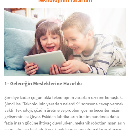
1- Geleceğin Mesleklerine Hazırlık:
Şimdiye kadar çoğunlukla teknolojinin zararları üzerine konuştuk.
Şimdi ise "Teknolojinin yararları nelerdir?" sorusuna cevap vermek
vakti. Teknoloji, çözüm üretme ve problem çözme becerilerimizin
gelişmesini sağlıyor. Eskiden fabrikaların üretim bandında daha
fazla insan gücüne ihtiyaç duyulurken, mekanik robotlar insanların
yerini almaya başladı. Küçük büfelerin yerini otomatların almasını