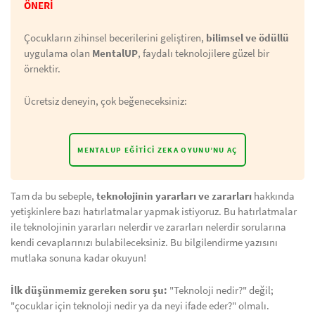
ÖNERİ
Çocukların zihinsel becerilerini geliştiren,
bilimsel ve ödüllü
uygulama olan
MentalUP
, faydalı teknolojilere güzel bir
örnektir.
Ücretsiz deneyin, çok beğeneceksiniz:
MENTALUP EĞITICI ZEKA OYUNU’NU AÇ
Tam da bu sebeple,
teknolojinin yararları ve zararları
hakkında
yetişkinlere bazı hatırlatmalar yapmak istiyoruz. Bu hatırlatmalar
ile teknolojinin yararları nelerdir ve zararları nelerdir sorularına
kendi cevaplarınızı bulabileceksiniz. Bu bilgilendirme yazısını
mutlaka sonuna kadar okuyun!
İlk düşünmemiz gereken soru şu:
"Teknoloji nedir?" değil;
"çocuklar için teknoloji nedir ya da neyi ifade eder?" olmalı.