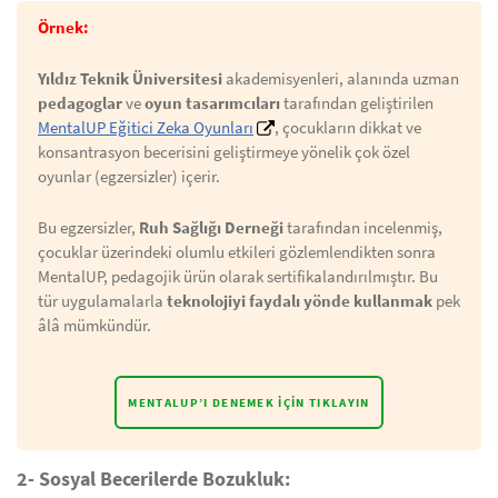
Örnek:
Yıldız Teknik Üniversitesi
akademisyenleri, alanında uzman
pedagoglar
ve
oyun tasarımcıları
tarafından geliştirilen
MentalUP Eğitici Zeka Oyunları
, çocukların dikkat ve
konsantrasyon becerisini geliştirmeye yönelik çok özel
oyunlar (egzersizler) içerir.
Bu egzersizler,
Ruh Sağlığı Derneği
tarafından incelenmiş,
çocuklar üzerindeki olumlu etkileri gözlemlendikten sonra
MentalUP, pedagojik ürün olarak sertifikalandırılmıştır. Bu
tür uygulamalarla
teknolojiyi faydalı yönde kullanmak
pek
âlâ mümkündür.
MENTALUP’I DENEMEK İÇIN TIKLAYIN
2- Sosyal Becerilerde Bozukluk: