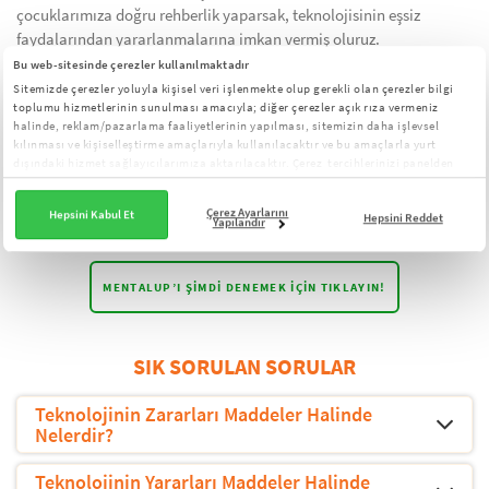
çocuklarımıza doğru rehberlik yaparsak, teknolojisinin eşsiz
faydalarından yararlanmalarına imkan vermiş oluruz.
Bu web-sitesinde çerezler kullanılmaktadır
Faydalı Zeka Oyunu MentalUP’ı Denemeyi Unutmayın!
Sitemizde çerezler yoluyla kişisel veri işlenmekte olup gerekli olan çerezler bilgi
toplumu hizmetlerinin sunulması amacıyla; diğer çerezler açık rıza vermeniz
halinde, reklam/pazarlama faaliyetlerinin yapılması, sitemizin daha işlevsel
Çocuğunuzun doğru oyun seçimine yardımcı olun ve teknolojinin
kılınması ve kişiselleştirme amaçlarıyla kullanılacaktır ve bu amaçlarla yurt
yalnızca faydalı yönünü tüketmesini sağlayın. İçerisinde reklam ya
dışındaki hizmet sağlayıcılarımıza aktarılacaktır. Çerez tercihlerinizi panelden
yönetebilirsiniz:
Çerez Aydınlatma Metni
da zararlı öğe olmayan, bilimsel ve eğlenceli zeka oyunu
uygulaması olan
Çerez Ayarlarını
Hepsini Kabul Et
Hepsini Reddet
Yapılandır
MENTALUP’I ŞIMDI DENEMEK IÇIN TIKLAYIN!
SIK SORULAN SORULAR
Teknolojinin Zararları Maddeler Halinde
Nelerdir?
Teknolojinin Yararları Maddeler Halinde