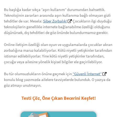
Bu başlığa kadar sıkça “aşırı kullanım” durumundan bahsettik.
Teknolojinin zararları arasında aşırı kullanıma bağlı olmayan gizli
tehditler de var. Mesela:
Siber Zorbalık!
Çocukların ilgi duyduğu
teknolojilerin genellikle internete bağlanabilme özelliği olduğunu
düşünürsek, dış tehditleri de göz önünde bulundurmamız gerekir.
Online iletişim özelliği olan oyun ve uygulamalarda çocuklar akran
zorbalığına maruz kalabiliyorlar. Kötü niyetli yetişkinler tarafından
istismar edilebiliyorlar. Yine kötü niyetli yetişkinler tarafından,
çocuğa veya ailesine yönelik kişisel bilgiler ele geçirilebiliyor.
Bu tür olumsuzlukların önüne geçmek için
“Güvenli İnternet”
konulu blog yazımızda ailelere tavsiyelerde bulunduk. O yazıya da
göz atmayı unutmayın.
Testi Çöz, Öne Çıkan Becerini Keşfet!