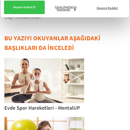
Çerez Ayarlarını
Hepsini Kabul Et
Hepsini Reddet
Yapılandır
Son Güncelleme Tarihi: 30 Haziran 2022
Çağrı Mustafa Alkan
BU YAZIYI OKUYANLAR AŞAĞIDAKİ
BAŞLIKLARI DA İNCELEDİ
Evde Spor Hareketleri - MentalUP