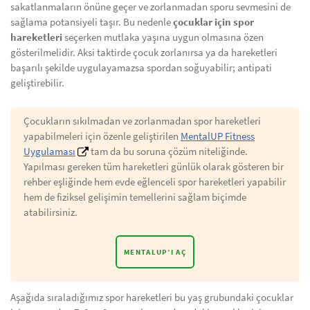
sakatlanmaların önüne geçer ve zorlanmadan sporu sevmesini de
sağlama potansiyeli taşır. Bu nedenle
çocuklar için spor
hareketleri
seçerken mutlaka yaşına uygun olmasına özen
gösterilmelidir. Aksi taktirde çocuk zorlanırsa ya da hareketleri
başarılı şekilde uygulayamazsa spordan soğuyabilir; antipati
geliştirebilir.
Çocukların sıkılmadan ve zorlanmadan spor hareketleri
yapabilmeleri için özenle geliştirilen
MentalUP Fitness
Uygulaması
tam da bu soruna çözüm niteliğinde.
Yapılması gereken tüm hareketleri günlük olarak gösteren bir
rehber eşliğinde hem evde eğlenceli spor hareketleri yapabilir
hem de fiziksel gelişimin temellerini sağlam biçimde
atabilirsiniz.
MENTALUP’I AÇ
Aşağıda sıraladığımız spor hareketleri bu yaş grubundaki çocuklar