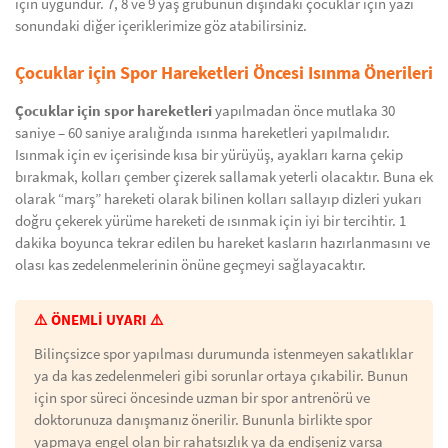
için uygundur. 7, 8 ve 9 yaş grubunun dışındaki çocuklar için yazı
sonundaki diğer içeriklerimize göz atabilirsiniz.
Çocuklar için Spor Hareketleri Öncesi Isınma Önerileri
Çocuklar için spor hareketleri
yapılmadan önce mutlaka 30
saniye – 60 saniye aralığında ısınma hareketleri yapılmalıdır.
Isınmak için ev içerisinde kısa bir yürüyüş, ayakları karna çekip
bırakmak, kolları çember çizerek sallamak yeterli olacaktır. Buna ek
olarak “marş” hareketi olarak bilinen kolları sallayıp dizleri yukarı
doğru çekerek yürüme hareketi de ısınmak için iyi bir tercihtir. 1
dakika boyunca tekrar edilen bu hareket kasların hazırlanmasını ve
olası kas zedelenmelerinin önüne geçmeyi sağlayacaktır.
⚠️ ÖNEMLİ UYARI ⚠️
Bilinçsizce spor yapılması durumunda istenmeyen sakatlıklar
ya da kas zedelenmeleri gibi sorunlar ortaya çıkabilir. Bunun
için spor süreci öncesinde uzman bir spor antrenörü ve
doktorunuza danışmanız önerilir. Bununla birlikte spor
yapmaya engel olan bir rahatsızlık ya da endişeniz varsa