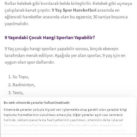
Kollar kelebek gibi kıvrılarak belde birleştirilir. Kelebek gibi uçmaya
çalışılarak kanat çırpılır.
9 Yaş Spor Hareketleri
arasında en
eğlenceli hareketler arasında olan bu egzersiz; 30 saniye boyunca
yapılmalıdır.
9 Yaşındaki Çocuk Hangi Sporları Yapabilir?
9 Yaş çocuğu hangi sporları yapabilir sorusu, birçok ebeveyn
tarafından merak ediliyor. Aşağıda yer alan sporlar, 9 yaş için en
uygun olan spor dallarıdır.
Su Topu,
Badminton,
Tenis,
Voleybol,
Bu web-sitesinde çerezler kullanılmaktadır
Basketbol,
Sitemizde çerezler yoluyla kişisel veri işlenmekte olup gerekli olan çerezler bilgi
toplumu hizmetlerinin sunulması amacıyla; diğer çerezler açık rıza vermeniz
Futbol,
halinde, reklam/pazarlama faaliyetlerinin yapılması, sitemizin daha işlevsel
Yüzme,
kılınması ve kişiselleştirme amaçlarıyla kullanılacaktır ve bu amaçlarla yurt
dışındaki hizmet sağlayıcılarımıza aktarılacaktır. Çerez tercihlerinizi panelden
Jimnastik
yönetebilirsiniz:
Çerez Aydınlatma Metni