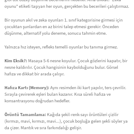
oyunu" etiketi taşıyan her oyun, gerçekten bu becerileri çalıştırmaz.
Bir oyunun akıl ve zeka oyunları 1. sınıf kategorisine girmesi için
çocuktan şunlardan en az birini talep etmesi gerekir: Önceden
düşünme, alternatif yolu deneme, sonucu tahmin etme.
Yalnızca hız isteyen, refleks temelli oyunlar bu tanıma girmez.
Kim Eksik?:
Masaya 5-6 nesne koyulur. Çocuk gözlerini kapatır, bir
nesne kaldırılır. Çocuk hangisinin kaybolduğunu bulur. Görsel
hafıza ve dikkat bir arada çalışır.
Hafıza Kartı (Memory):
Aynı resimden iki kart yapılır, ters çevrilir.
Sırayla çevirerek eşleri bulan kazanır. Kısa süreli hafıza ve
konsantrasyonu doğrudan hedefler.
Örüntü Tamamlama:
Kağıda şekil-renk-sayı örüntüleri çizilir
(kırmızı, mavi, kırmızı, mavi...), çocuk boşluğa gelen şekli söyler ya
da çizer. Mantık ve sıra farkındalığı gelişir.