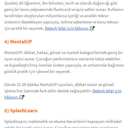
Quizlet; dil öğrenimi, fen bilimleri, tarih ve sözcük dağarcığı gibi
geniş bir konu yelpazesinde flashcard ve quiz setleri sunar. Kullanıcı
tarafından oluşturulan milyonlarca içeriği ve aralıklı tekrar
sistemini destekleyen yapısıyla, kelime ezberleme ve konu tekrarı
için pratik bir seçenek.
Detaylı bilgi için tıklayın.
4) MentalUP
MentalUP; dikkat, hafıza, görsel ve mantık kategorilerinde geniş bir
oyun arşivi sunar. Çocuğun performansını zamanla takip edebilen
ve kişiselleştirilmiş öneriler üreten yapısıyla, ev ortamında bağımsız
günlük pratik için işlevsel bir seçenek.
Günde 15-20 dakika MentalUP oyunları, dikkat süresi ve görsel
işleme hızı üzerinde fark edilir destek sağlayabilir.
Detaylı bilgi için
tıklayın.
5) SplashLearn
SplashLearn; matematik ve okuma becerilerini kapsayan müfredat
odaklı bir içerik arşivi sunar. Çocuğun seviyesine göre uyarlanan