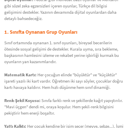
gibi sözel zeka egzersizleri içeren oyunlar, Türkçe dil bilgisi
gelişimini destekler. Yazının devamında dijital oyunlardan daha
detaylı bahsedeceğiz.
1. Sınıfta Oynanan Grup Oyunları
Sınıf ortamında oynanan 1. sınıf oyunları, bireysel becerilerin
ötesinde sosyal gelişimi de destekler. Kurala uyma, sıra bekleme,
başkasının hamlesini izleme ve rekabet yerine işbirliği kurmak bu
oyunların yan kazanımlarıdır.
Matematik Kartı:
Her çocuğun elinde "büyüktür" ve "küçüktür"
işareti yazılı iki kart vardır. Öğretmen iki sayı söyler, çocuklar doğru
kartı havaya kaldırır. Hem hızlı düşünme hem sınıf dinamiği.
Renk-Şekil Koşusu:
Sınıfa farklı renk ve şekillerde kağıt yapıştırılır.
"Mavi üçgen" dendi mi, oraya koşulur. Hem şekil-renk bilgisini
pekiştirir hem enerji boşaltır.
Yattı Kalktı:
Her çocuk kendine bir isim seçer (meyve, sebze...). İsmi