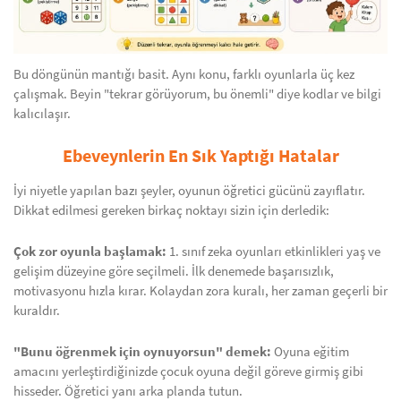
Bu döngünün mantığı basit. Aynı konu, farklı oyunlarla üç kez
çalışmak. Beyin "tekrar görüyorum, bu önemli" diye kodlar ve bilgi
kalıcılaşır.
Ebeveynlerin En Sık Yaptığı Hatalar
İyi niyetle yapılan bazı şeyler, oyunun öğretici gücünü zayıflatır.
Dikkat edilmesi gereken birkaç noktayı sizin için derledik:
Çok zor oyunla başlamak:
1. sınıf zeka oyunları etkinlikleri yaş ve
gelişim düzeyine göre seçilmeli. İlk denemede başarısızlık,
motivasyonu hızla kırar. Kolaydan zora kuralı, her zaman geçerli bir
kuraldır.
"Bunu öğrenmek için oynuyorsun" demek:
Oyuna eğitim
amacını yerleştirdiğinizde çocuk oyuna değil göreve girmiş gibi
hisseder. Öğretici yanı arka planda tutun.