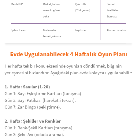
MentalUP
Dikkat, hafıza,
Çok dilli
Temel
mantık, görsel
(Türkçe var)
özellikler
zeka
ücretsiz
SplashLearn
Matematik
İngilizce
Kısmen ücretsiz
temeli, okuma
Evde Uygulanabilecek 4 Haftalık Oyun Planı
Her hafta tek bir konu ekseninde oyunları döndürmek, bilginin
yerleşmesini hızlandırır. Aşağıdaki plan evde kolayca uygulanabilir:
1. Hafta: Sayılar (1-20)
Gün 1: Sayı Eşleştirme Kartları (tanışma).
Gün 3: Sayı Patikası (hareketli tekrar).
Gün 7: Zar Bingo (pekiştirme).
2. Hafta: Şekiller ve Renkler
Gün 1: Renk-Şekil Kartları (tanışma).
Gün 3: Şekil Avı (odada arama).