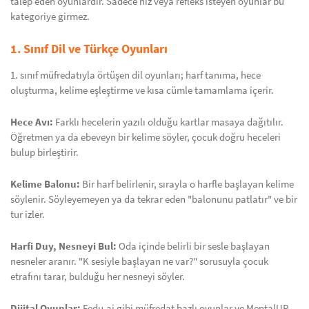
talep eden oyunlardır. Sadece hız veya refleks isteyen oyunlar bu
kategoriye girmez.
1. Sınıf Dil ve Türkçe Oyunları
1. sınıf müfredatıyla örtüşen dil oyunları; harf tanıma, hece
oluşturma, kelime eşleştirme ve kısa cümle tamamlama içerir.
Hece Avı:
Farklı hecelerin yazılı olduğu kartlar masaya dağıtılır.
Öğretmen ya da ebeveyn bir kelime söyler, çocuk doğru heceleri
bulup birleştirir.
Kelime Balonu:
Bir harf belirlenir, sırayla o harfle başlayan kelime
söylenir. Söyleyemeyen ya da tekrar eden "balonunu patlatır" ve bir
tur izler.
Harfi Duy, Nesneyi Bul:
Oda içinde belirli bir sesle başlayan
nesneler aranır. "K sesiyle başlayan ne var?" sorusuyla çocuk
etrafını tarar, bulduğu her nesneyi söyler.
Dijital Oyunlar:
Fedu.ai gibi müfredat bazlı oyunlar ve MentalUP