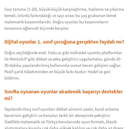
Sayı tanıma (1-20), büyük-küçük karşılaştırma, toplama ve çıkarma
temeli, örüntü farkındalığı ve sayı sırası bu yaş grubunun temel
matematik kazanımlarıdır. Doğru oyunlar bu kazanımların
tamamını eğlenceli biçimde karşılar.
Dijital oyunlar 1. sınıf çocuğuna gerçekten faydalı mı?
Doğru seçildiğinde evet. Fedu.ai gibi müfredat uyumlu platformlar
ile MentalUP gibi dikkat ve zeka geliştirici uygulamalar, günde 20-
30 dakika yapılandırılmış kullanımla somut beceri gelişimi sağlar.
Pasif içerik tüketiminden en büyük farkı budur: Hedef ve geri
bildirim.
Sınıfta oynanan oyunlar akademik başarıyı destekler
mi?
Yapılandırılmış sınıf oyunları dikkat süresini uzatır, kural anlama
becerisini geliştirir ve konuları farklı bir deneyimle pekiştirir.
Özellikle matematik ve Türkçe konularında oyun formatı, klasik
alıştırmalara kıyasla çok daha yüksek katılım ve çok daha az direnç