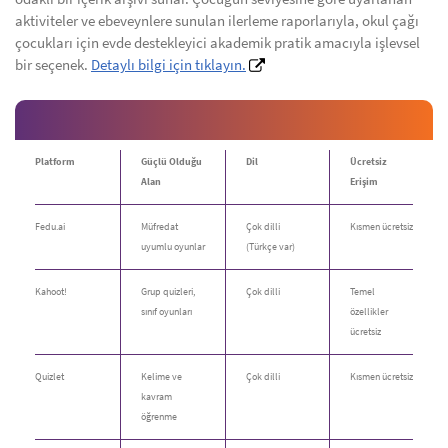
aktiviteler ve ebeveynlere sunulan ilerleme raporlarıyla, okul çağı
çocukları için evde destekleyici akademik pratik amacıyla işlevsel
bir seçenek.
Detaylı bilgi için tıklayın.
Platform
Güçlü Olduğu
Dil
Ücretsiz
Alan
Erişim
Fedu.ai
Müfredat
Çok dilli
Kısmen ücretsiz
uyumlu oyunlar
(Türkçe var)
Kahoot!
Grup quizleri,
Çok dilli
Temel
sınıf oyunları
özellikler
ücretsiz
Quizlet
Kelime ve
Çok dilli
Kısmen ücretsiz
kavram
öğrenme