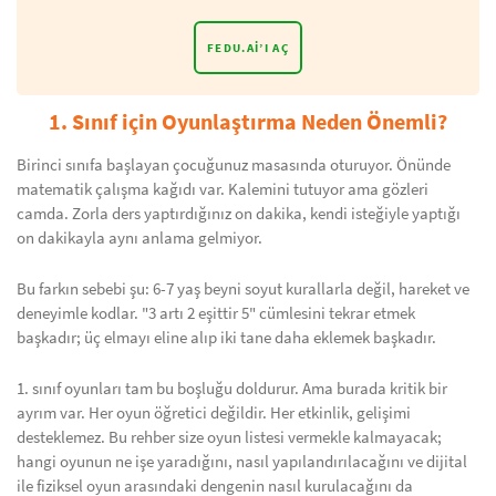
FEDU.AI’I AÇ
1. Sınıf için Oyunlaştırma Neden Önemli?
Birinci sınıfa başlayan çocuğunuz masasında oturuyor. Önünde
matematik çalışma kağıdı var. Kalemini tutuyor ama gözleri
camda. Zorla ders yaptırdığınız on dakika, kendi isteğiyle yaptığı
on dakikayla aynı anlama gelmiyor.
Bu farkın sebebi şu: 6-7 yaş beyni soyut kurallarla değil, hareket ve
deneyimle kodlar. "3 artı 2 eşittir 5" cümlesini tekrar etmek
başkadır; üç elmayı eline alıp iki tane daha eklemek başkadır.
1. sınıf oyunları tam bu boşluğu doldurur. Ama burada kritik bir
ayrım var. Her oyun öğretici değildir. Her etkinlik, gelişimi
desteklemez. Bu rehber size oyun listesi vermekle kalmayacak;
hangi oyunun ne işe yaradığını, nasıl yapılandırılacağını ve dijital
ile fiziksel oyun arasındaki dengenin nasıl kurulacağını da