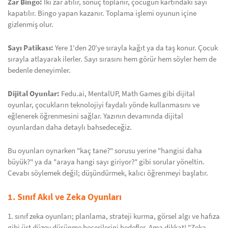
Zar Bingo:
İki zar atılır, sonuç toplanır, çocuğun kartındaki sayı
kapatılır. Bingo yapan kazanır. Toplama işlemi oyunun içine
gizlenmiş olur.
Sayı Patikası:
Yere 1'den 20'ye sırayla kağıt ya da taş konur. Çocuk
sırayla atlayarak ilerler. Sayı sırasını hem görür hem söyler hem de
bedenle deneyimler.
Dijital Oyunlar:
Fedu.ai, MentalUP, Math Games gibi dijital
oyunlar, çocukların teknolojiyi faydalı yönde kullanmasını ve
eğlenerek öğrenmesini sağlar. Yazının devamında dijital
oyunlardan daha detaylı bahsedeceğiz.
Bu oyunları oynarken "kaç tane?" sorusu yerine "hangisi daha
büyük?" ya da "araya hangi sayı giriyor?" gibi sorular yöneltin.
Cevabı söylemek değil; düşündürmek, kalıcı öğrenmeyi başlatır.
1. Sınıf Akıl ve Zeka Oyunları
1. sınıf zeka oyunları; planlama, strateji kurma, görsel algı ve hafıza
gibi üst düzey düşünme becerilerini hedefler. Ama dikkat! "Zeka