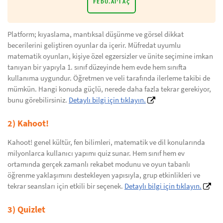
FEDU.AI’I AÇ
Platform; kıyaslama, mantıksal düşünme ve görsel dikkat
becerilerini geliştiren oyunlar da içerir. Müfredat uyumlu
matematik oyunları, kişiye özel egzersizler ve ünite seçimine imkan
tanıyan bir yapıyla 1. sınıf düzeyinde hem evde hem sınıfta
kullanıma uygundur. Öğretmen ve veli tarafında ilerleme takibi de
mümkün. Hangi konuda güçlü, nerede daha fazla tekrar gerekiyor,
bunu görebilirsiniz.
Detaylı bilgi için tıklayın.
2) Kahoot!
Kahoot! genel kültür, fen bilimleri, matematik ve dil konularında
milyonlarca kullanıcı yapımı quiz sunar. Hem sınıf hem ev
ortamında gerçek zamanlı rekabet modunu ve oyun tabanlı
öğrenme yaklaşımını destekleyen yapısıyla, grup etkinlikleri ve
tekrar seansları için etkili bir seçenek.
Detaylı bilgi için tıklayın.
3) Quizlet