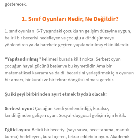
gösterecek.
1. Sınıf Oyunları Nedir, Ne Değildir?
1. sınıf oyunları; 6-7 yaşındaki çocukların gelişim düzeyine uygun,
belirli bir beceriyi hedefleyen ve çocuğu aktif düşünmeye
yönlendiren ya da harekete geçiren yapılandırılmış etkinliklerdir.
"Yapılandırılmış"
kelimesi burada kilit nokta. Serbest oyun
çocuğun hayal gücünü besler ve bu kıymetlidir. Ama bir
matematiksel kavramı ya da dil becerisini yerleştirmek için oyunun
bir amacı, bir kuralı ve bir tekrar döngüsü olması gerekir.
Şu iki şeyi birbirinden ayırt etmek faydalı olacak:
Serbest oyun:
Çocuğun kendi yönlendirdiği, kuralsız,
kendiliğinden gelişen oyun. Sosyal-duygusal gelişim için kritik.
Eğitici oyun:
Belirli bir beceriyi (sayı sırası, hece tanıma, mantık
kurma) hedefleyen, kural içeren, tekrar edilebilir oyun. Akademik