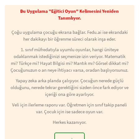
Bu Uygulama "Eğitici Oyun" Kelimesini Yeniden
Tanımlıyor.
Çoğu uygulama çocuğu ekrana bağlar. Fedu.ai ise ekrandaki
her dakikayı bir öğrenme süreci olarak inşa eder.
1. sınıf müfredatıyla uyumlu oyunlar, hangi üniteye
odaklanmak istediğinizi seçmenize izin veriyor. Matematik
mi? Türkçe mi? Hayat Bilgisi mi? Mantık mı? Görsel dikkat mi?
Çocuğunuzun o an neye ihtiyacı varsa, oradan başlıyorsunuz.
Yapay zeka arka planda çalışıyor. Çocuğun nerede güçlü
olduğunu, nerede tekrar gerektiğini sizden önce fark ediyor ve
içeriği ona göre ayarlıyor.
Veli için ilerleme raporu var. Öğretmen için sınıf takip paneli
var. Çocuk için ise sadece oyun var.
Herkes kazanıyor.