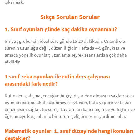
çıkarmak.
Sıkça Sorulan Sorular
1. Sınıf oyunları günde kaç dakika oynanmalı?
6-7 yaş grubu için ideal süre günde 15-20 dakikadır. Önemli olan
sürenin uzunluğu değil, düzenliliğidir. Haftada 4-5 gün, kısa ve
amaca yönelik oyunlar; uzun ama seyrek seanslardan çok daha
etkilidir.
1 sınıf zeka oyunları ile rutin ders çalışması
arasındaki fark nedir?
Rutin ders çalışma, çocuğun bilgiyi dışarıdan almasını sağlar; zeka
oyunları ise onu aktif düşünmeye sevk eder, hata yaptırır ve tekrar
denemesini sağlar. Bu süreç, kavramları kalıcı biçimde yerleştirir ve
öğrenmeye karşı olumlu bir tutum geliştirmesine yardımcı olur.
Matematik oyunları 1. sınıf düzeyinde hangi konuları
destekler?