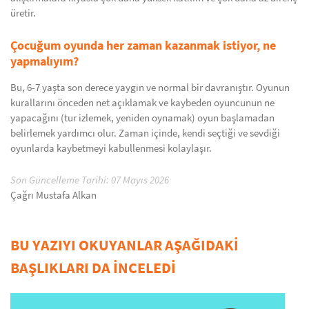
üretir.
Çocuğum oyunda her zaman kazanmak istiyor, ne
yapmalıyım?
Bu, 6-7 yaşta son derece yaygın ve normal bir davranıştır. Oyunun
kurallarını önceden net açıklamak ve kaybeden oyuncunun ne
yapacağını (tur izlemek, yeniden oynamak) oyun başlamadan
belirlemek yardımcı olur. Zaman içinde, kendi seçtiği ve sevdiği
oyunlarda kaybetmeyi kabullenmesi kolaylaşır.
Son Güncelleme Tarihi: 07 Mayıs 2026
Çağrı Mustafa Alkan
BU YAZIYI OKUYANLAR AŞAĞIDAKİ
BAŞLIKLARI DA İNCELEDİ