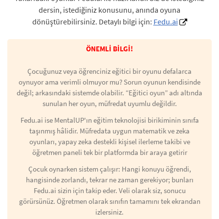
dersin, istediğiniz konusunu, anında oyuna
dönüştürebilirsiniz. Detaylı bilgi için:
Fedu.ai
ÖNEMLİ BİLGİ!
Çocuğunuz veya öğrenciniz eğitici bir oyunu defalarca
oynuyor ama verimli olmuyor mu? Sorun oyunun kendisinde
değil; arkasındaki sistemde olabilir. “Eğitici oyun” adı altında
sunulan her oyun, müfredat uyumlu değildir.
Fedu.ai ise MentalUP'ın eğitim teknolojisi birikiminin sınıfa
taşınmış hâlidir. Müfredata uygun matematik ve zeka
oyunları, yapay zeka destekli kişisel ilerleme takibi ve
öğretmen paneli tek bir platformda bir araya getirir
Çocuk oynarken sistem çalışır: Hangi konuyu öğrendi,
hangisinde zorlandı, tekrar ne zaman gerekiyor; bunları
Fedu.ai sizin için takip eder. Veli olarak siz, sonucu
görürsünüz. Öğretmen olarak sınıfın tamamını tek ekrandan
izlersiniz.