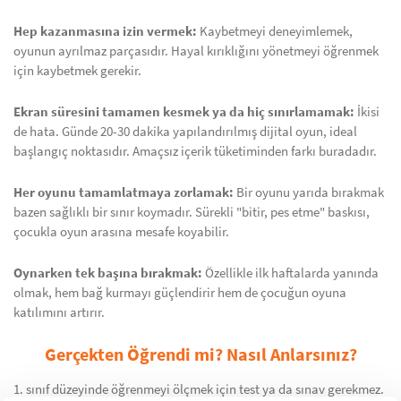
Hep kazanmasına izin vermek:
Kaybetmeyi deneyimlemek,
oyunun ayrılmaz parçasıdır. Hayal kırıklığını yönetmeyi öğrenmek
için kaybetmek gerekir.
Ekran süresini tamamen kesmek ya da hiç sınırlamamak:
İkisi
de hata. Günde 20-30 dakika yapılandırılmış dijital oyun, ideal
başlangıç noktasıdır. Amaçsız içerik tüketiminden farkı buradadır.
Her oyunu tamamlatmaya zorlamak:
Bir oyunu yarıda bırakmak
bazen sağlıklı bir sınır koymadır. Sürekli "bitir, pes etme" baskısı,
çocukla oyun arasına mesafe koyabilir.
Oynarken tek başına bırakmak:
Özellikle ilk haftalarda yanında
olmak, hem bağ kurmayı güçlendirir hem de çocuğun oyuna
katılımını artırır.
Gerçekten Öğrendi mi? Nasıl Anlarsınız?
1. sınıf düzeyinde öğrenmeyi ölçmek için test ya da sınav gerekmez.