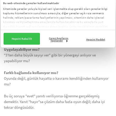
Asıl gösterge, günlük davranıştır.
Bu web-sitesinde çerezler kullanılmaktadır
Sitemizde çerezler yoluyla kişisel veri işlenmekte olup gerekli olan çerezler bilgi
toplumu hizmetlerinin sunulması amacıyla; diğer çerezler açık rıza vermeniz
Üç basit soruya bakın:
halinde, reklam/pazarlama faaliyetlerinin yapılması, sitemizin daha işlevsel
kılınması ve kişiselleştirme amaçlarıyla kullanılacaktır ve bu amaçlarla yurt
Üç gün sonra hatırlıyor mu?
dışındaki hizmet sağlayıcılarımıza aktarılacaktır. Çerez tercihlerinizi panelden
yönetebilirsiniz:
Çerez Aydınlatma Metni
Örneğin geçen hafta öğrendiği sayıyı ya da kelimeyi bugün tanıyor
mu?
Çerez Ayarlarını
Hepsini Kabul Et
Hepsini Reddet
Yapılandır
Uygulayabiliyor mu?
"3’ten daha büyük sayıyı ver" gibi bir yönergeyi anlıyor ve
yapabiliyor mu?
Farklı bağlamda kullanıyor mu?
Oyunda değil, günlük hayatta o kavramı kendiliğinden kullanıyor
mu?
Bu üç soruya "evet" yanıtı veriliyorsa öğrenme gerçekleşmiş
demektir. Yanıt "hayır"sa çözüm daha fazla oyun değil; daha iyi
tekrar döngüsüdür.