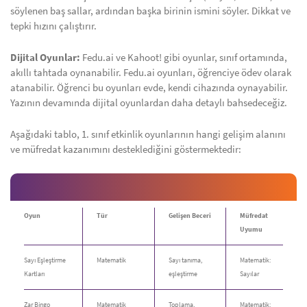
söylenen baş sallar, ardından başka birinin ismini söyler. Dikkat ve
tepki hızını çalıştırır.
Dijital Oyunlar:
Fedu.ai ve Kahoot! gibi oyunlar, sınıf ortamında,
akıllı tahtada oynanabilir. Fedu.ai oyunları, öğrenciye ödev olarak
atanabilir. Öğrenci bu oyunları evde, kendi cihazında oynayabilir.
Yazının devamında dijital oyunlardan daha detaylı bahsedeceğiz.
Aşağıdaki tablo, 1. sınıf etkinlik oyunlarının hangi gelişim alanını
ve müfredat kazanımını desteklediğini göstermektedir:
Oyun
Tür
Gelişen Beceri
Müfredat
Uyumu
Sayı Eşleştirme
Matematik
Sayı tanıma,
Matematik:
Kartları
eşleştirme
Sayılar
Zar Bingo
Matematik
Toplama,
Matematik: