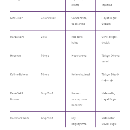
strateji
Toplama
Kim Eksik?
Zeka/Dikkat
Görsel hafıza,
Hayat Bilgisi:
odaklanma
Gözlem
Hafıza Kartı
Zeka
Kısa süreli
Genel bilişsel
hafıza
destek
Hece Avı
Türkçe
Hece tanıma
Türkçe: Okuma
temeli
Kelime Balonu
Türkçe
Kelime hazinesi
Türkçe: Sözcük
dağarcığı
Renk-Şekil
Grup/Sınıf
Konsept
Matematik,
Koşusu
tanıma, motor
Hayat Bilgisi
beceriler
Matematik Kartı
Grup/Sınıf
Sayı
Matematik:
karşılaştırma
Büyük-küçük