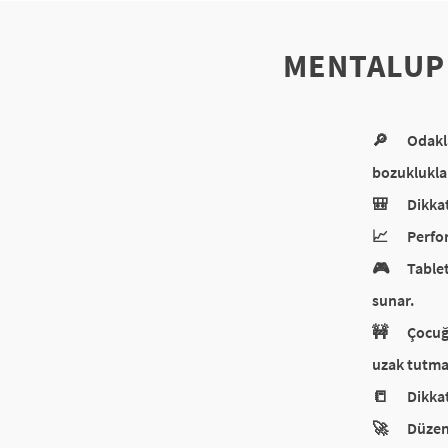
MENTALUP D
🔎
Odakla
bozukluklar
🎒
Dikkat
📈
Perfor
🎮
Tablet
sunar.
🚧
Çocuğu
uzak tutma
📒
Dikkat
🚀
Düzenl