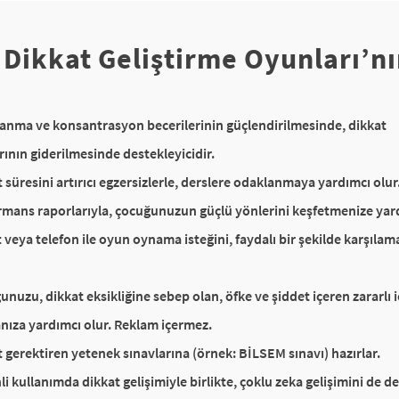
ikkat Geliştirme Oyunları’nı
nma ve konsantrasyon becerilerinin güçlendirilmesinde, dikkat
ının giderilmesinde destekleyicidir.
 süresini artırıcı egzersizlerle, derslere odaklanmaya yardımcı olur
mans raporlarıyla, çocuğunuzun güçlü yönlerini keşfetmenize yard
 veya telefon ile oyun oynama isteğini, faydalı bir şekilde karşılam
nuzu, dikkat eksikliğine sebep olan, öfke ve şiddet içeren zararlı 
nıza yardımcı olur. Reklam içermez.
 gerektiren yetenek sınavlarına (örnek: BİLSEM sınavı) hazırlar.
i kullanımda dikkat gelişimiyle birlikte, çoklu zeka gelişimini de de