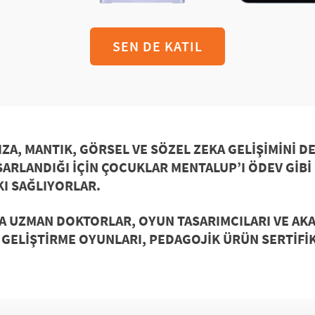
SEN DE KATIL
IZA, MANTIK, GÖRSEL VE SÖZEL ZEKA GELIŞIMINI D
ARLANDIĞI IÇIN ÇOCUKLAR MENTALUP’I ÖDEV GIB
KI SAĞLIYORLAR.
DA UZMAN DOKTORLAR, OYUN TASARIMCILARI VE A
T GELIŞTIRME OYUNLARI,
PEDAGOJIK ÜRÜN
SERTIFIK