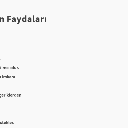
n Faydaları
.
ımcı olur.
a imkanı
içeriklerden
stekler.