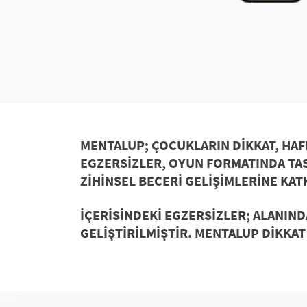
MENTALUP
; ÇOCUKLARIN DIKKAT, HAF
EGZERSIZLER, OYUN FORMATINDA
TAS
ZIHINSEL BECERI GELIŞIMLERINE KAT
İÇERISINDEKI EGZERSIZLER; ALANIN
GELIŞTIRILMIŞTIR. MENTALUP DIKKA