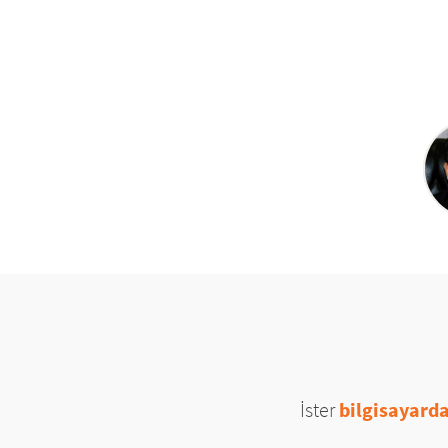
İster
bilgisayard