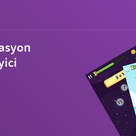
rasyon
yici