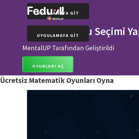
UYGULAMAYA GİT
Ünite ve Konu Seçimi Ya
UYGULAMAYA GİT
MentalUP Tarafından Geliştirildi
OYUNLARI AÇ
Ücretsiz Matematik Oyunları Oyna