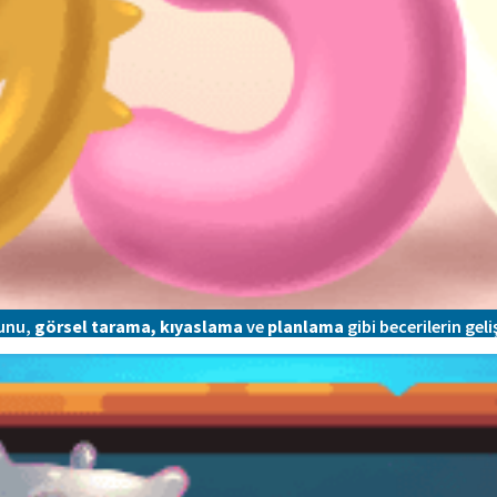
unu,
görsel tarama, kıyaslama
ve
planlama
gibi becerilerin gel