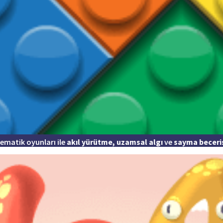
ematik oyunları ile
akıl yürütme, uzamsal algı
ve
sayma beceri