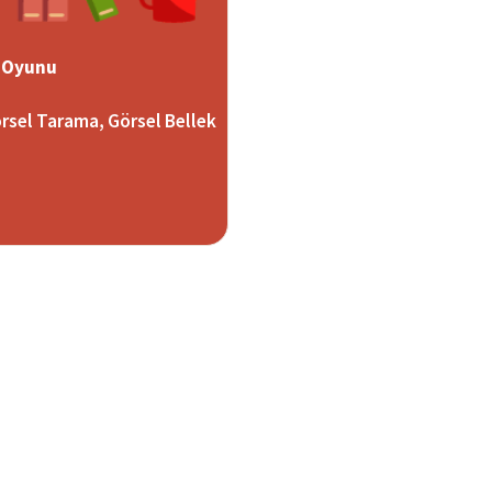
 Oyunu
rsel Tarama, Görsel Bellek