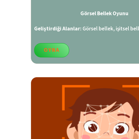
Görsel Bellek Oyunu
Geliştirdiği Alanlar:
Görsel bellek, işitsel be
OYNA