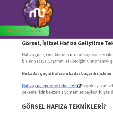
Görsel, İşitsel Hafıza Geliştiri
Yüzlerce Egzersiz MentalUP'ta ✔️
EGZERSIZLERI AÇ
Görsel, İşitsel Hafıza Geliştime Te
Hafıza gücü, çocuklarımızın okul başarısını etkile
bizlerin sosyal yaşamını etkilediğini unutmamak ge
Ne kadar güçlü hafıza o kadar başarılı ilişkiler
Hafıza güçlendirme teknikleri
başlıklı yazımızd
çekenler için benzersiz yöntemler paylaştık. İşte d
GÖRSEL HAFIZA TEKNİKLERİ?