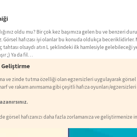
iği
ığınız oldu mu? Bir çok kez başımıza gelen bu ve benzeri dur
z. Görsel hafızası iyi olanlar bu konuda oldukça beceriklidirler.
ç tahtası olsaydı atın L şeklindeki ilk hamlesiyle gelebileceği ye
ır ;) Ya da fil…
 Geliştirme
ma ve zinde tutma özelliği olan egzersizleri uygulayarak görsel 
 ve rakam anımsama gibi çeşitli hafıza oyunları/egzersizleri i
azanırsınız.
e görsel hafızanızı daha fazla zorlamanıza ve geliştirmenize im