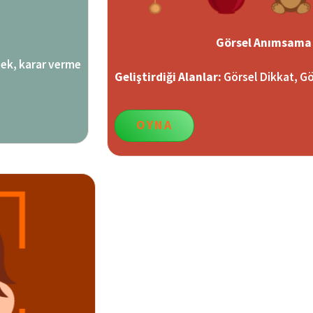
Görsel Anımsama
llek, karar verme
Geliştirdiği Alanlar:
Görsel Dikkat, Gö
OYNA