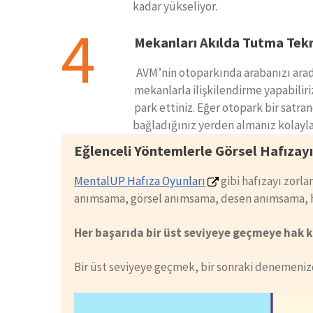
kadar yükseliyor.
4
Mekanları Akılda Tutma Tekn
AVM’nin otoparkında arabanızı arad
mekanlarla ilişkilendirme yapabiliri
park ettiniz. Eğer otopark bir satran
bağladığınız yerden almanız kolaylaş
Eğlenceli Yöntemlerle Görsel Hafızayı
MentalUP Hafıza Oyunları
gibi hafızayı zorla
anımsama, görsel anımsama, desen anımsama, harf
Her başarıda bir üst seviyeye geçmeye hak k
Bir üst seviyeye geçmek, bir sonraki denemenizd