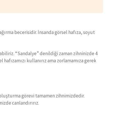
ağırma becerisidir. İnsanda görsel hafıza, soyut
liriz. “Sandalye” denildiği zaman zihninizde 4
sel hafızamızı kullanırız ama zorlamamıza gerek
nı oluşturma görevi tamamen zihnimizdedir.
izde canlandırırız.