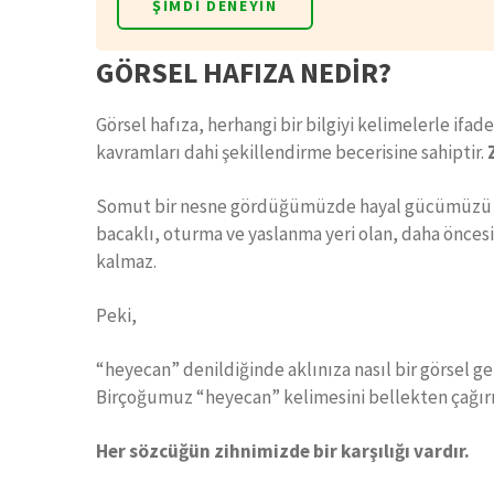
ŞIMDI DENEYIN
GÖRSEL HAFIZA NEDİR?
Görsel hafıza, herhangi bir bilgiyi kelimelerle ifa
kavramları dahi şekillendirme becerisine sahiptir.
Somut bir nesne gördüğümüzde hayal gücümüzü zor
bacaklı, oturma ve yaslanma yeri olan, daha önces
kalmaz.
Peki,
“heyecan” denildiğinde aklınıza nasıl bir görsel g
Birçoğumuz “heyecan” kelimesini bellekten çağırır
Her sözcüğün zihnimizde bir karşılığı vardır.