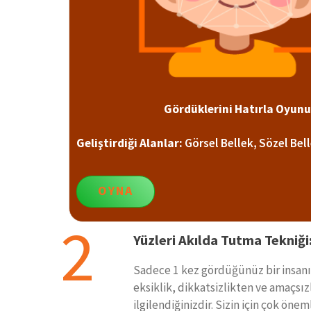
Gördüklerini Hatırla Oyunu
Geliştirdiği Alanlar:
Görsel Bellek, Sözel Bell
OYNA
2
Yüzleri Akılda Tutma Tekniği
Sadece 1 kez gördüğünüz bir insanı
eksiklik, dikkatsizlikten ve amaçsı
ilgilendiğinizdir. Sizin için çok öne