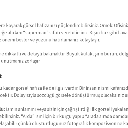
ere koyarak görsel hafızanızı güçlendirebilirsiniz. Örnek: Ofisi
e alırken “superman” sıfatı verebilirsiniz. Kışın buz gibi ha
önemi besler ve yüzünü hatırlamanız kolaylaşır.
e dikkatli ve detaylı bakmaktır. Büyük kulak, şirin burun, dolgu
 unutmanız zorlaşır.
i:
ğu kadar görsel hafıza ile de ilgisi vardır. Bir insanın ismi kafa
lecektir. Dolayısıyla sözcüğü görsele dönüştürmüş olacaksınız a
lu:
İsmin anlamını veya sizin için çağrıştırdığı ilk görseli yakal
ebilirsiniz. “Arda” ismi için bir kurgu yapıp “arada sırada dam
ylaşabilir çünkü oluşturduğunuz fotografik kompozisyon ne kada