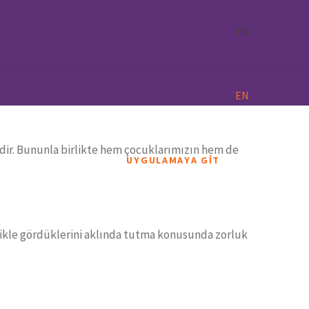
TR
EN
ridir. Bununla birlikte hem çocuklarımızın hem de
UYGULAMAYA GİT
llikle gördüklerini aklında tutma konusunda zorluk