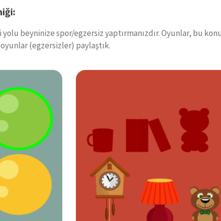
iği:
yi yolu beyninize spor/egzersiz yaptırmanızdır. Oyunlar, bu kon
l oyunlar (egzersizler) paylaştık.