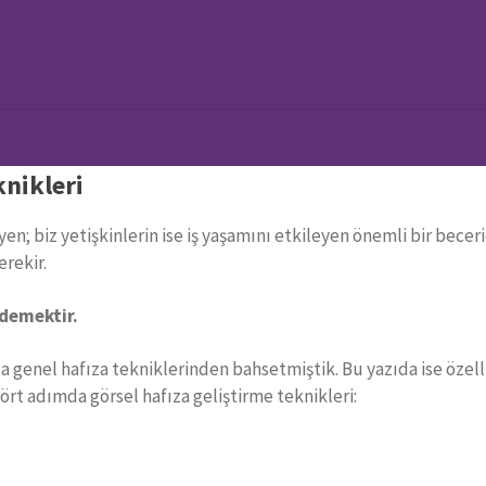
ci Özel Egzersizler!
knikleri
yen; biz yetişkinlerin ise iş yaşamını etkileyen önemli bir bece
rekir.
 demektir.
a genel hafıza tekniklerinden bahsetmiştik. Bu yazıda ise öze
ört adımda görsel hafıza geliştirme teknikleri: