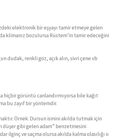
nizdeki elektronik bir eşyayı tamir etmeye gelen
vada klimanız bozulursa Rüstem’in tamir edeceğini
n dudak, renkli göz, açık alın, sivri çene vb
nızda hiçbir görüntü canlandırmıyorsa bile kağıt
ma bu zayıf bir yöntemdir.
amaktır. Örnek: Dursun ismini akılda tutmak için
dan düşer gibi gelen adam” benzetmesini
r ilginç ve saçma olursa akılda kalma olasılığı o