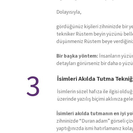
Dolayısıyla,
gördüğünüz kişileri zihninizde bir y
tekniker Rüstem beyin yüzünü belleğ
düşünmeniz Rüstem beye verdiğiniz 
Bir başka yöntem:
İnsanların yüzün
detayları görürseniz bir daha o yüzü
3
İsimleri Akılda Tutma Tekniğ
İsimlerin sözel hafıza ile ilgisi oldu
üzerinde yazılış biçimi aklınıza ge
İsimleri akılda tutmanın en iyi yo
zihninizde “Duran adam” görseli çiz
yaptığınızda ismi hatırlamanız kola