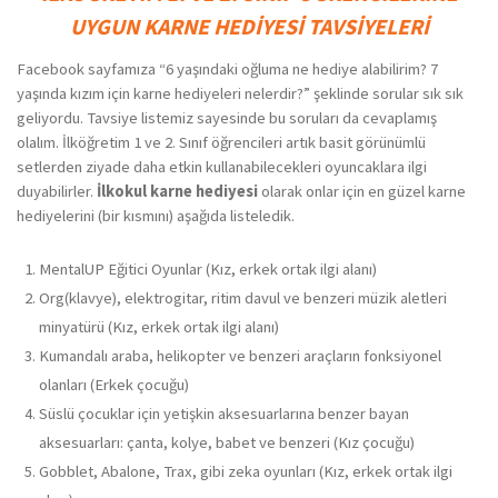
UYGUN KARNE HEDİYESİ TAVSİYELERİ
Facebook sayfamıza “6 yaşındaki oğluma ne hediye alabilirim? 7
yaşında kızım için karne hediyeleri nelerdir?” şeklinde sorular sık sık
geliyordu. Tavsiye listemiz sayesinde bu soruları da cevaplamış
olalım. İlköğretim 1 ve 2. Sınıf öğrencileri artık basit görünümlü
setlerden ziyade daha etkin kullanabilecekleri oyuncaklara ilgi
duyabilirler.
İlkokul karne hediyesi
olarak onlar için en güzel karne
hediyelerini (bir kısmını) aşağıda listeledik.
MentalUP Eğitici Oyunlar (Kız, erkek ortak ilgi alanı)
Org(klavye), elektrogitar, ritim davul ve benzeri müzik aletleri
minyatürü (Kız, erkek ortak ilgi alanı)
Kumandalı araba, helikopter ve benzeri araçların fonksiyonel
olanları (Erkek çocuğu)
Süslü çocuklar için yetişkin aksesuarlarına benzer bayan
aksesuarları: çanta, kolye, babet ve benzeri (Kız çocuğu)
Gobblet, Abalone, Trax, gibi zeka oyunları (Kız, erkek ortak ilgi