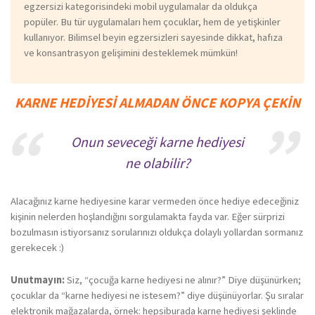
egzersizi kategorisindeki mobil uygulamalar da oldukça
popüler. Bu tür uygulamaları hem çocuklar, hem de yetişkinler
kullanıyor. Bilimsel beyin egzersizleri sayesinde dikkat, hafıza
ve konsantrasyon gelişimini desteklemek mümkün!
KARNE HEDIYESI ALMADAN ÖNCE KOPYA ÇEKIN
Onun seveceği karne hediyesi
ne olabilir?
Alacağınız karne hediyesine karar vermeden önce hediye edeceğiniz
kişinin nelerden hoşlandığını sorgulamakta fayda var. Eğer sürprizi
bozulmasın istiyorsanız sorularınızı oldukça dolaylı yollardan sormanız
gerekecek :)
Unutmayın:
Siz, “çocuğa karne hediyesi ne alınır?” Diye düşünürken;
çocuklar da “karne hediyesi ne istesem?” diye düşünüyorlar. Şu sıralar
elektronik mağazalarda, örnek: hepsiburada karne hediyesi şeklinde