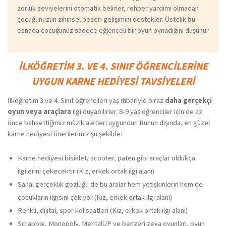
zorluk seviyelerini otomatik belirler, rehber yardımı olmadan
çocuğunuzun zihinsel beceri gelişimini destekler. Üstelik bu
esnada çocuğunuz sadece eğlenceli bir oyun oynadığını düşünür
İLKÖĞRETİM 3. VE 4. SINIF ÖĞRENCİLERİNE
UYGUN KARNE HEDİYESİ TAVSİYELERİ
İlköğretim 3 ve 4. Sınıf öğrencileri yaş itibariyle biraz
daha gerçekçi
oyun veya araçlara
ilgi duyabilirler. 8-9 yaş öğrenciler için de az
önce bahsettiğimiz müzik aletleri uygundur. Bunun dışında, en güzel
karne hediyesi önerilerimiz şu şekilde:
Karne hediyesi bisiklet, scooter, paten gibi araçlar oldukça
ilgilerini çekecektir (Kız, erkek ortak ilgi alanı)
Sanal gerçeklik gözlüğü de bu aralar hem yetişkinlerin hem de
çocukların ilgisini çekiyor (Kız, erkek ortak ilgi alanı)
Renkli, dijital, spor kol saatleri (Kız, erkek ortak ilgi alanı)
Scrabble, Monopoly, MentalUP ve benzeri zeka oyunları, oyun