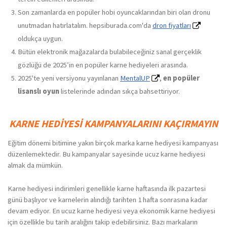
Son zamanlarda en popüler hobi oyuncaklarından biri olan dronu
unutmadan hatırlatalım. hepsiburada.com'da
dron fiyatları
oldukça uygun.
Bütün elektronik mağazalarda bulabileceğiniz sanal gerçeklik
gözlüğü de 2025’in en popüler karne hediyeleri arasında.
2025'te yeni versiyonu yayınlanan
MentalUP
,
en popüler
lisanslı oyun
listelerinde adından sıkça bahsettiriyor.
KARNE HEDIYESI KAMPANYALARINI KAÇIRMAYIN
Eğitim dönemi bitimine yakın birçok marka karne hediyesi kampanyası
düzenlemektedir. Bu kampanyalar sayesinde ucuz karne hediyesi
almak da mümkün.
Karne hediyesi indirimleri genellikle karne haftasında ilk pazartesi
günü başlıyor ve karnelerin alındığı tarihten 1 hafta sonrasına kadar
devam ediyor. En ucuz karne hediyesi veya ekonomik karne hediyesi
için özellikle bu tarih aralığını takip edebilirsiniz. Bazı markaların