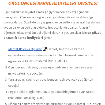
OKUL ÖNCESİ KARNE HEDİYELERİ TAVSİYESİ
Eğer aklınızdan kıyafet almak geçiyorsa hemen vazgeçmenizi
öneriyoruz. Okul öncesi öğrencileri yaş itibariyle oyuncaklara ilgi
duyacaklardır. Özellikle bu yaş grubu oyun setlerine bayılır! İlgi alanına
uygun bir oyun seti onu oldukça heyecanlandıracaktır. Anasınıfı
öğrencisi olup, okul öncesi eğitimi alan, 4-5 yaş çocuklar için
en güzel
anasınıfı karne hediyeleri
şunlar:
MentalUP Zeka Oyunları
(Tablet, telefon ve PC’den
oynanabilen lisanslı zeka oyunudur. Hem bilimsel hem de çok
eğlenceli. KARNE HEDİYESİ İNDİRİMİ VAR)
Oyuncak mutfak seti, beyaz eşya seti veya benzeri ev eşyası
minyatürleri (Kız çocuğu)
Yarış arabası seti, tren veya benzeri raylı oyuncak seti (Erkek
çocuğu)
Lego, renkli bloglar ve benzer yapıda birleştirmeli oyun setleri
(Kız, erkek ortak ilgi alanı)
Eğlenceli eğitim araçlarıyla doldurulmuş bir okul çantası (Kız, erkek