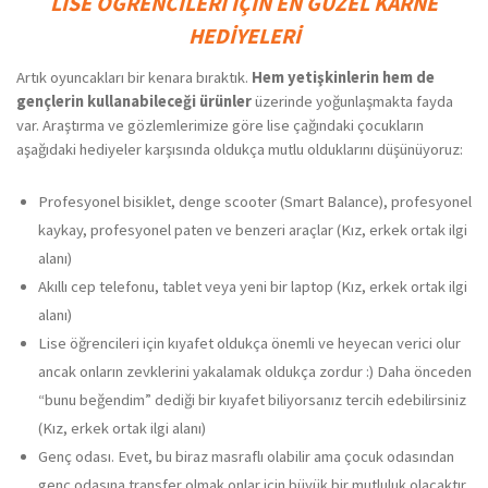
LİSE ÖĞRENCİLERİ İÇİN EN GÜZEL KARNE
HEDİYELERİ
Artık oyuncakları bir kenara bıraktık.
Hem yetişkinlerin hem de
gençlerin kullanabileceği ürünler
üzerinde yoğunlaşmakta fayda
var. Araştırma ve gözlemlerimize göre lise çağındaki çocukların
aşağıdaki hediyeler karşısında oldukça mutlu olduklarını düşünüyoruz:
Profesyonel bisiklet, denge scooter (Smart Balance), profesyonel
kaykay, profesyonel paten ve benzeri araçlar (Kız, erkek ortak ilgi
alanı)
Akıllı cep telefonu, tablet veya yeni bir laptop (Kız, erkek ortak ilgi
alanı)
Lise öğrencileri için kıyafet oldukça önemli ve heyecan verici olur
ancak onların zevklerini yakalamak oldukça zordur :) Daha önceden
“bunu beğendim” dediği bir kıyafet biliyorsanız tercih edebilirsiniz
(Kız, erkek ortak ilgi alanı)
Genç odası. Evet, bu biraz masraflı olabilir ama çocuk odasından
genç odasına transfer olmak onlar için büyük bir mutluluk olacaktır