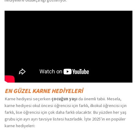
hediyelere oldukça ilgi gösteriyor.
EN GÜZEL KARNE HEDIYELERI
Karne hediyesi seçerken
çocuğun yaşı
da önemli tabii. Mesela,
karne hediyesi okul öncesi öğrencisi için farklı, ilkokul öğrencisi için
farklı, lise öğrencisi için çok daha farklı olacaktır. Bu yüzden her yaş
grubu için ayrı ayrı tavsiye listesi hazırladık. İşte 2025’in en popüler
karne hediyeleri: