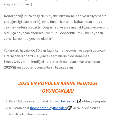
arayışlar popüler :)
Kendi çocuğunuza değil de bir yakınınıza karne hediyesi alıyorsanız
çocuğun ilgi alanlarını öğrenin. Bunun için anne babasından kopya
çekmek yeterli olacaktır. Doğru hediye alırsanız, aldığınız hediye onu
oldukça heyecanlandıracak ve mutlu edecektir. Peki, bu heyecan
verici karne hediyesi ne olabilir?
Yukarıdaki listelerde 30’dan fazla karne hediyesi ve çeşitli oyuncak
alternatifleri önerdik. Oyuncak tercihlerinin de dönemsel
trendlerden
etkilendiğini hatırlatarak bu oyuncaklar arasından
2025'in
en popüler oyuncaklarını listeleyelim.
2025 EN POPÜLER KARNE HEDIYESI
OYUNCAKLARI
Bu yıl Gittigidiyor.com'daki bu
mutfak setleri
oldukça popüler.
n11.com'daki
thomas tren oyuncakları
2024-2025'in en çok
tercih edilenleri arasında.