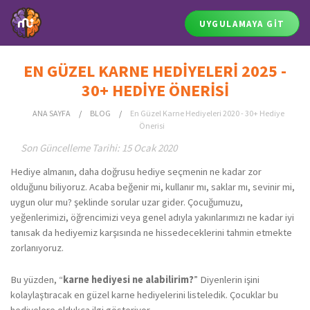
UYGULAMAYA GİT
EN GÜZEL KARNE HEDİYELERİ 2025 -
30+ HEDİYE ÖNERİSİ
ANA SAYFA
/
BLOG
/
En Güzel Karne Hediyeleri 2020 - 30+ Hediye
Önerisi
Son Güncelleme Tarihi: 15 Ocak 2020
Hediye almanın, daha doğrusu hediye seçmenin ne kadar zor
olduğunu biliyoruz. Acaba beğenir mi, kullanır mı, saklar mı, sevinir mi,
uygun olur mu? şeklinde sorular uzar gider. Çocuğumuzu,
yeğenlerimizi, öğrencimizi veya genel adıyla yakınlarımızı ne kadar iyi
tanısak da hediyemiz karşısında ne hissedeceklerini tahmin etmekte
zorlanıyoruz.
Bu yüzden, “
karne hediyesi ne alabilirim?
” Diyenlerin işini
kolaylaştıracak en güzel karne hediyelerini listeledik. Çocuklar bu