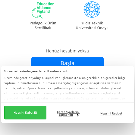
Henüz hesabın yoksa
Başla
Bu web-sitesinde çerezler kullanılmaktadır
Sitemizde çerezler yoluyla kişisel veri işlenmekte olup gerekli olan çerezler bilgi
Zaten hesabın varsa
Giriş Yap
toplumu hizmetlerinin sunulması amacıyla; diğer çerezler açık rıza vermeniz
halinde, reklam/pazarlama faaliyetlerinin yapılması, sitemizin daha işlevsel
kılınması ve kişiselleştirme amaçlarıyla kullanılacaktır ve bu amaçlarla yurt
dışındaki hizmet sağlayıcılarımıza aktarılacaktır. Çerez tercihlerinizi panelden
yönetebilirsiniz:
Çerez Aydınlatma Metni
Çerez Ayarlarını
Hepsini Kabul Et
Hepsini Reddet
Yapılandır