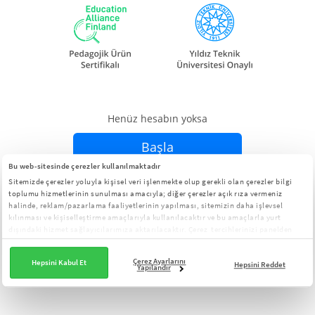
Henüz hesabın yoksa
Başla
Bu web-sitesinde çerezler kullanılmaktadır
Sitemizde çerezler yoluyla kişisel veri işlenmekte olup gerekli olan çerezler bilgi
Zaten hesabın varsa
Giriş Yap
toplumu hizmetlerinin sunulması amacıyla; diğer çerezler açık rıza vermeniz
halinde, reklam/pazarlama faaliyetlerinin yapılması, sitemizin daha işlevsel
kılınması ve kişiselleştirme amaçlarıyla kullanılacaktır ve bu amaçlarla yurt
dışındaki hizmet sağlayıcılarımıza aktarılacaktır. Çerez tercihlerinizi panelden
yönetebilirsiniz:
Çerez Aydınlatma Metni
Çerez Ayarlarını
Hepsini Kabul Et
Hepsini Reddet
Yapılandır