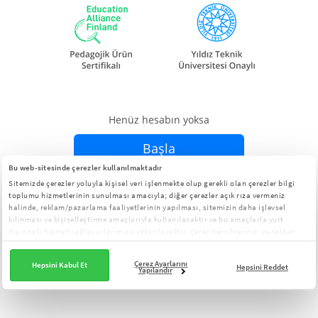
Henüz hesabın yoksa
Başla
Bu web-sitesinde çerezler kullanılmaktadır
Sitemizde çerezler yoluyla kişisel veri işlenmekte olup gerekli olan çerezler bilgi
Zaten hesabın varsa
Giriş Yap
toplumu hizmetlerinin sunulması amacıyla; diğer çerezler açık rıza vermeniz
halinde, reklam/pazarlama faaliyetlerinin yapılması, sitemizin daha işlevsel
kılınması ve kişiselleştirme amaçlarıyla kullanılacaktır ve bu amaçlarla yurt
dışındaki hizmet sağlayıcılarımıza aktarılacaktır. Çerez tercihlerinizi panelden
yönetebilirsiniz:
Çerez Aydınlatma Metni
Çerez Ayarlarını
Hepsini Kabul Et
Hepsini Reddet
Yapılandır