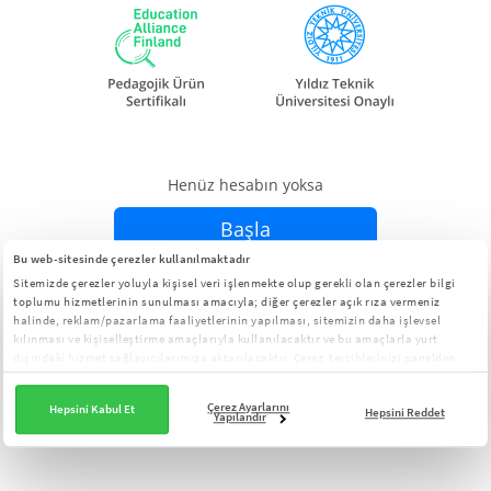
Henüz hesabın yoksa
Başla
Bu web-sitesinde çerezler kullanılmaktadır
Sitemizde çerezler yoluyla kişisel veri işlenmekte olup gerekli olan çerezler bilgi
Zaten hesabın varsa
Giriş Yap
toplumu hizmetlerinin sunulması amacıyla; diğer çerezler açık rıza vermeniz
halinde, reklam/pazarlama faaliyetlerinin yapılması, sitemizin daha işlevsel
kılınması ve kişiselleştirme amaçlarıyla kullanılacaktır ve bu amaçlarla yurt
dışındaki hizmet sağlayıcılarımıza aktarılacaktır. Çerez tercihlerinizi panelden
yönetebilirsiniz:
Çerez Aydınlatma Metni
Çerez Ayarlarını
Hepsini Kabul Et
Hepsini Reddet
Yapılandır