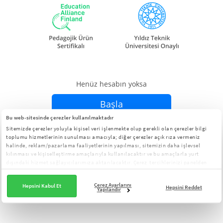
Henüz hesabın yoksa
Başla
Bu web-sitesinde çerezler kullanılmaktadır
Sitemizde çerezler yoluyla kişisel veri işlenmekte olup gerekli olan çerezler bilgi
Zaten hesabın varsa
Giriş Yap
toplumu hizmetlerinin sunulması amacıyla; diğer çerezler açık rıza vermeniz
halinde, reklam/pazarlama faaliyetlerinin yapılması, sitemizin daha işlevsel
kılınması ve kişiselleştirme amaçlarıyla kullanılacaktır ve bu amaçlarla yurt
dışındaki hizmet sağlayıcılarımıza aktarılacaktır. Çerez tercihlerinizi panelden
yönetebilirsiniz:
Çerez Aydınlatma Metni
Çerez Ayarlarını
Hepsini Kabul Et
Hepsini Reddet
Yapılandır