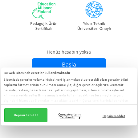
Henüz hesabın yoksa
Başla
Bu web-sitesinde çerezler kullanılmaktadır
Sitemizde çerezler yoluyla kişisel veri işlenmekte olup gerekli olan çerezler bilgi
Zaten hesabın varsa
Giriş Yap
toplumu hizmetlerinin sunulması amacıyla; diğer çerezler açık rıza vermeniz
halinde, reklam/pazarlama faaliyetlerinin yapılması, sitemizin daha işlevsel
kılınması ve kişiselleştirme amaçlarıyla kullanılacaktır ve bu amaçlarla yurt
dışındaki hizmet sağlayıcılarımıza aktarılacaktır. Çerez tercihlerinizi panelden
yönetebilirsiniz:
Çerez Aydınlatma Metni
Çerez Ayarlarını
Hepsini Kabul Et
Hepsini Reddet
Yapılandır