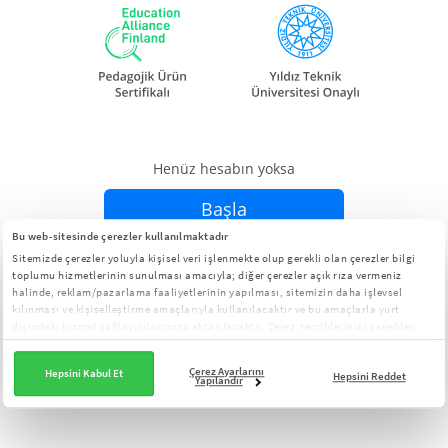
Henüz hesabın yoksa
Başla
Bu web-sitesinde çerezler kullanılmaktadır
Sitemizde çerezler yoluyla kişisel veri işlenmekte olup gerekli olan çerezler bilgi
Zaten hesabın varsa
Giriş Yap
toplumu hizmetlerinin sunulması amacıyla; diğer çerezler açık rıza vermeniz
halinde, reklam/pazarlama faaliyetlerinin yapılması, sitemizin daha işlevsel
kılınması ve kişiselleştirme amaçlarıyla kullanılacaktır ve bu amaçlarla yurt
dışındaki hizmet sağlayıcılarımıza aktarılacaktır. Çerez tercihlerinizi panelden
yönetebilirsiniz:
Çerez Aydınlatma Metni
Çerez Ayarlarını
Hepsini Kabul Et
Hepsini Reddet
Yapılandır